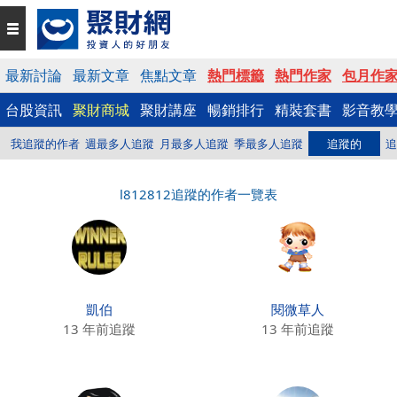
最新討論
最新文章
焦點文章
熱門標籤
熱門作家
包月作
台股資訊
聚財商城
聚財講座
暢銷排行
精裝套書
影音教
我追蹤的作者
週最多人追蹤
月最多人追蹤
季最多人追蹤
追蹤的
追
l812812追蹤的作者一覽表
凱伯
閱微草人
13 年前追蹤
13 年前追蹤