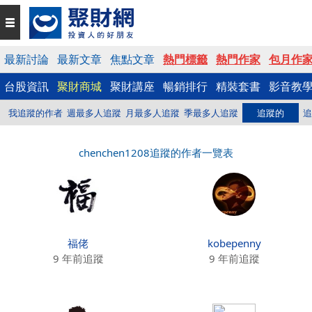
最新討論
最新文章
焦點文章
熱門標籤
熱門作家
包月作
台股資訊
聚財商城
聚財講座
暢銷排行
精裝套書
影音教
我追蹤的作者
週最多人追蹤
月最多人追蹤
季最多人追蹤
追蹤的
追
chenchen1208追蹤的作者一覽表
福佬
kobepenny
9 年前追蹤
9 年前追蹤