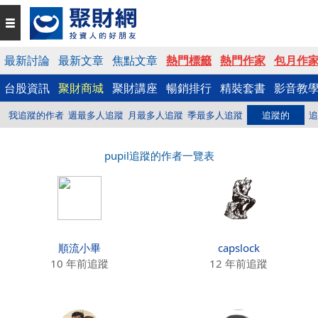
最新討論
最新文章
焦點文章
熱門標籤
熱門作家
包月作
台股資訊
聚財商城
聚財講座
暢銷排行
精裝套書
影音教
我追蹤的作者
週最多人追蹤
月最多人追蹤
季最多人追蹤
追蹤的
追
pupil追蹤的作者一覽表
順流小畢
capslock
10 年前追蹤
12 年前追蹤