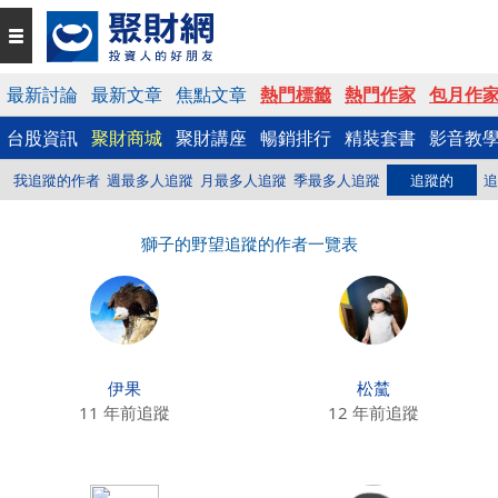
最新討論
最新文章
焦點文章
熱門標籤
熱門作家
包月作
台股資訊
聚財商城
聚財講座
暢銷排行
精裝套書
影音教
我追蹤的作者
週最多人追蹤
月最多人追蹤
季最多人追蹤
追蹤的
追
獅子的野望追蹤的作者一覽表
伊果
松檒
11 年前追蹤
12 年前追蹤