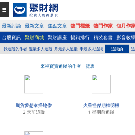
最新討論
最新文章
焦點文章
熱門標籤
熱門作家
包月作
台股資訊
聚財商城
聚財講座
暢銷排行
精裝套書
影音教
我追蹤的作者
週最多人追蹤
月最多人追蹤
季最多人追蹤
追蹤的
追
來福寶寶追蹤的作者一覽表
期貨夢想家掃地僧
火星怪傑期權明機
2 天前追蹤
1 星期前追蹤