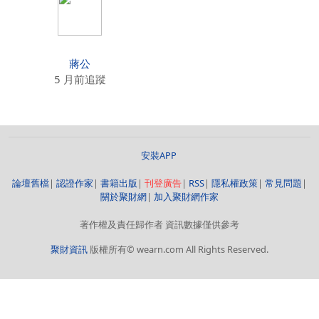
蔣公
5 月前追蹤
安裝APP
論壇舊檔
|
認證作家
|
書籍出版
|
刊登廣告
|
RSS
|
隱私權政策
|
常見問題
|
關於聚財網
|
加入聚財網作家
著作權及責任歸作者 資訊數據僅供參考
聚財資訊
版權所有© wearn.com All Rights Reserved.