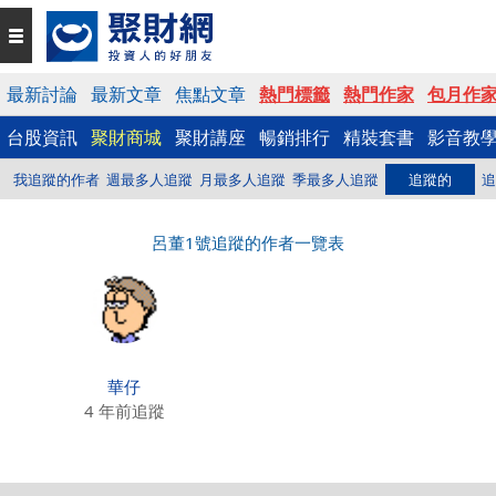
最新討論
最新文章
焦點文章
熱門標籤
熱門作家
包月作
台股資訊
聚財商城
聚財講座
暢銷排行
精裝套書
影音教
我追蹤的作者
週最多人追蹤
月最多人追蹤
季最多人追蹤
追蹤的
追
呂董1號追蹤的作者一覽表
華仔
4 年前追蹤