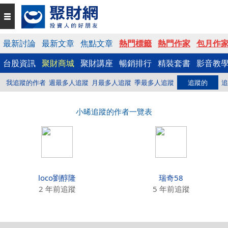
最新討論
最新文章
焦點文章
熱門標籤
熱門作家
包月作
台股資訊
聚財商城
聚財講座
暢銷排行
精裝套書
影音教
我追蹤的作者
週最多人追蹤
月最多人追蹤
季最多人追蹤
追蹤的
追
小晞追蹤的作者一覽表
loco劉醇隆
瑞奇58
2 年前追蹤
5 年前追蹤