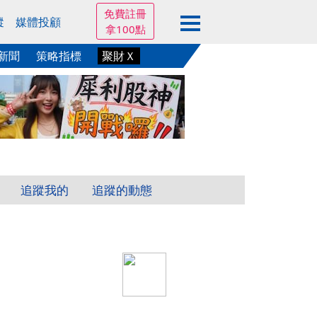
免費註冊
蹤
媒體投顧
拿100點
新聞
策略指標
聚財Ｘ
追蹤我的
追蹤的動態