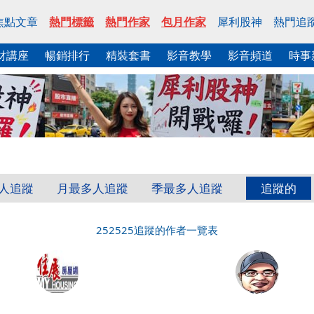
焦點文章
熱門標籤
熱門作家
包月作家
犀利股神
熱門追
財講座
暢銷排行
精裝套書
影音教學
影音頻道
時事
人追蹤
月最多人追蹤
季最多人追蹤
追蹤的
252525追蹤的作者一覽表