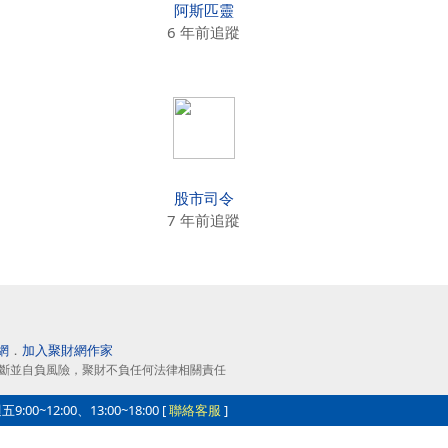
阿斯匹靈
6 年前追蹤
股市司令
7 年前追蹤
網
．
加入聚財網作家
斷並自負風險，聚財不負任何法律相關責任
0~12:00、13:00~18:00 [
聯絡客服
]