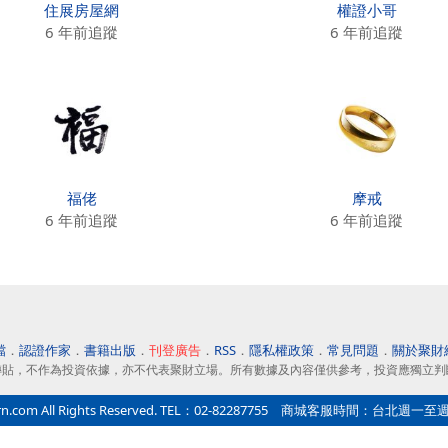
住展房屋網
權證小哥
6 年前追蹤
6 年前追蹤
福佬
摩戒
6 年前追蹤
6 年前追蹤
檔
．
認證作家
．
書籍出版
．
刊登廣告
．
RSS
．
隱私權政策
．
常見問題
．
關於聚財
轉貼，不作為投資依據，亦不代表聚財立場。所有數據及內容僅供參考，投資應獨立判
All Rights Reserved. TEL：02-82287755 商城客服時間：台北週一至週五9:0