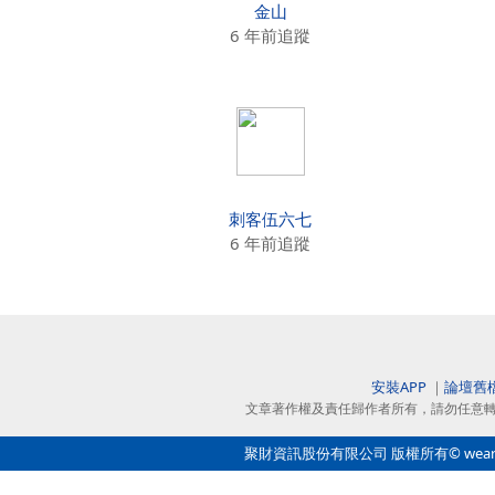
金山
6 年前追蹤
刺客伍六七
6 年前追蹤
安裝APP
｜
論壇舊
文章著作權及責任歸作者所有，請勿任意
聚財資訊股份有限公司 版權所有© wearn.com 