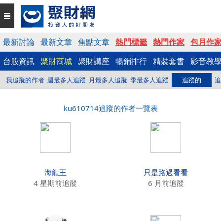
最新討論
最新文章
焦點文章
熱門標籤
熱門作家
包月作
台股資訊
聚財商城
聚財講座
暢銷排行
精裝套書
影音教
我追蹤的作者
週最多人追蹤
月最多人追蹤
季最多人追蹤
追蹤的
追
ku610714追蹤的作者一覽表
海龍王
只是路過看看
4 星期前追蹤
6 月前追蹤