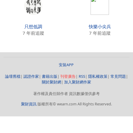
只想低調
快樂小尖兵
7 年前追蹤
7 年前追蹤
安裝APP
論壇舊檔
|
認證作家
|
書籍出版
|
刊登廣告
|
RSS
|
隱私權政策
|
常見問題
|
關於聚財網
|
加入聚財網作家
著作權及責任歸作者 資訊數據僅供參考
聚財資訊
版權所有© wearn.com All Rights Reserved.