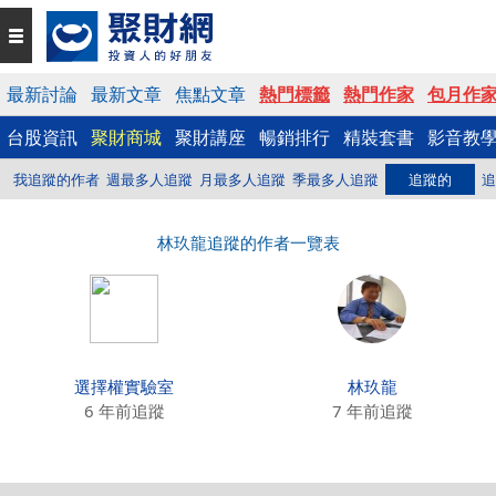
最新討論
最新文章
焦點文章
熱門標籤
熱門作家
包月作
台股資訊
聚財商城
聚財講座
暢銷排行
精裝套書
影音教
我追蹤的作者
週最多人追蹤
月最多人追蹤
季最多人追蹤
追蹤的
追
林玖龍追蹤的作者一覽表
選擇權實驗室
林玖龍
6 年前追蹤
7 年前追蹤