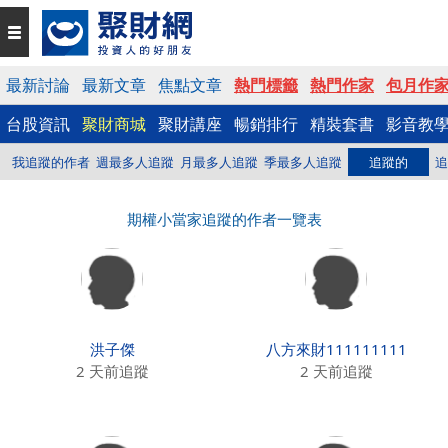
最新討論
最新文章
焦點文章
熱門標籤
熱門作家
包月作
台股資訊
聚財商城
聚財講座
暢銷排行
精裝套書
影音教
我追蹤的作者
週最多人追蹤
月最多人追蹤
季最多人追蹤
追蹤的
追
期權小當家追蹤的作者一覽表
洪子傑
八方來財111111111
2 天前追蹤
2 天前追蹤