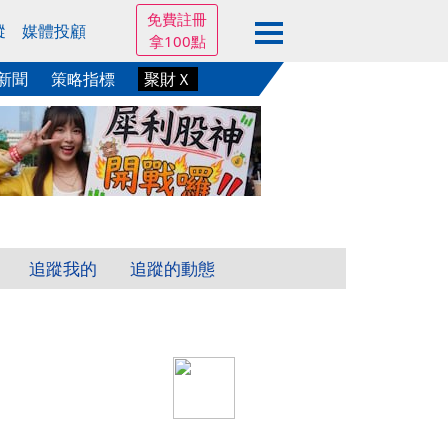
免費註冊
蹤
媒體投顧
拿100點
新聞
策略指標
聚財Ｘ
追蹤我的
追蹤的動態