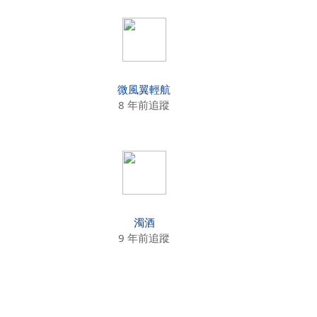
微風翼輕航
8 年前追蹤
濁酒
9 年前追蹤