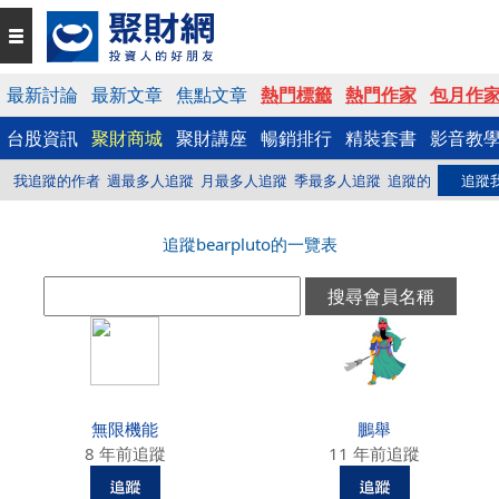
最新討論
最新文章
焦點文章
熱門標籤
熱門作家
包月作
台股資訊
聚財商城
聚財講座
暢銷排行
精裝套書
影音教
我追蹤的作者
週最多人追蹤
月最多人追蹤
季最多人追蹤
追蹤的
追蹤
追蹤bearpluto的一覽表
無限機能
鵬舉
8 年前追蹤
11 年前追蹤