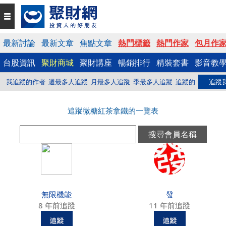
最新討論
最新文章
焦點文章
熱門標籤
熱門作家
包月作
台股資訊
聚財商城
聚財講座
暢銷排行
精裝套書
影音教
我追蹤的作者
週最多人追蹤
月最多人追蹤
季最多人追蹤
追蹤的
追蹤
追蹤微糖紅茶拿鐵的一覽表
無限機能
發
8 年前追蹤
11 年前追蹤