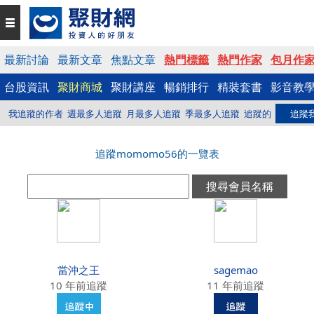
最新討論
最新文章
焦點文章
熱門標籤
熱門作家
包月作
台股資訊
聚財商城
聚財講座
暢銷排行
精裝套書
影音教
我追蹤的作者
週最多人追蹤
月最多人追蹤
季最多人追蹤
追蹤的
追蹤
追蹤momomo56的一覽表
當沖之王
sagemao
10 年前追蹤
11 年前追蹤