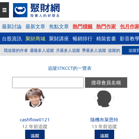
最新討論
最新文章
焦點文章
熱門標籤
熱門作家
包月作
台股資訊
聚財商城
聚財講座
暢銷排行
精裝套書
影音教
我追蹤的作者
週最多人追蹤
月最多人追蹤
季最多人追蹤
追蹤的
追蹤
追蹤STKCCT的一覽表
cashflow0121
隨機布萊恩特
12 年前追蹤
13 年前追蹤