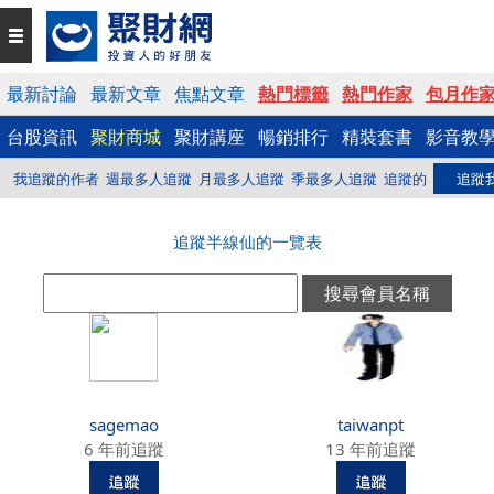
最新討論
最新文章
焦點文章
熱門標籤
熱門作家
包月作
台股資訊
聚財商城
聚財講座
暢銷排行
精裝套書
影音教
我追蹤的作者
週最多人追蹤
月最多人追蹤
季最多人追蹤
追蹤的
追蹤
追蹤半線仙的一覽表
sagemao
taiwanpt
6 年前追蹤
13 年前追蹤