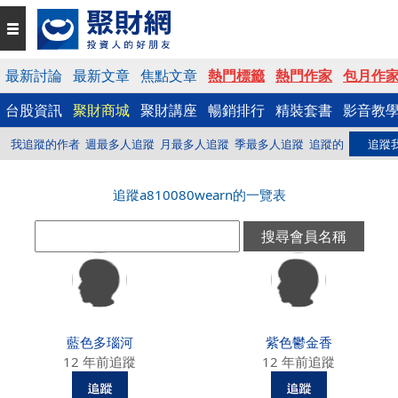
最新討論
最新文章
焦點文章
熱門標籤
熱門作家
包月作
台股資訊
聚財商城
聚財講座
暢銷排行
精裝套書
影音教
我追蹤的作者
週最多人追蹤
月最多人追蹤
季最多人追蹤
追蹤的
追蹤
追蹤a810080wearn的一覽表
藍色多瑙河
紫色鬱金香
12 年前追蹤
12 年前追蹤