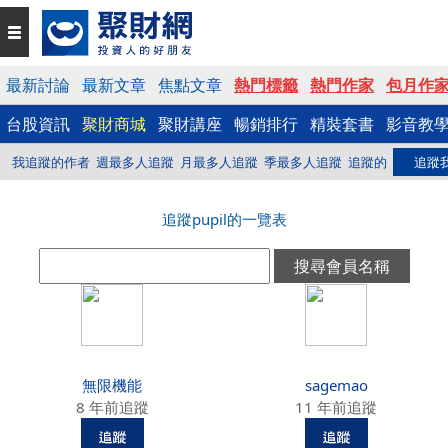
最新討論
最新文章
焦點文章
熱門標籤
熱門作家
包月作
台股資訊
聚財商城
聚財講座
暢銷排行
精裝套書
影音教
我追蹤的作者
週最多人追蹤
月最多人追蹤
季最多人追蹤
追蹤的
追蹤
追蹤pupil的一覽表
無限機能
sagemao
8 年前追蹤
11 年前追蹤