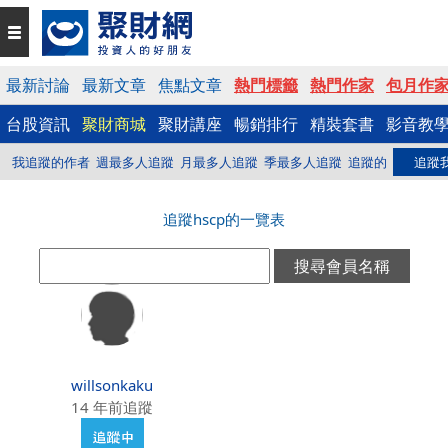
最新討論
最新文章
焦點文章
熱門標籤
熱門作家
包月作
台股資訊
聚財商城
聚財講座
暢銷排行
精裝套書
影音教
我追蹤的作者
週最多人追蹤
月最多人追蹤
季最多人追蹤
追蹤的
追蹤
追蹤hscp的一覽表
willsonkaku
14 年前追蹤