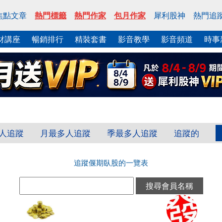
焦點文章
熱門標籤
熱門作家
包月作家
犀利股神
熱門追
財講座
暢銷排行
精裝套書
影音教學
影音頻道
時事
人追蹤
月最多人追蹤
季最多人追蹤
追蹤的
追蹤偃期臥股的一覽表