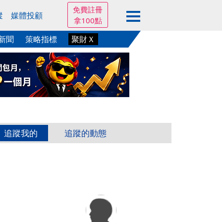
免費註冊
蹤
媒體投顧
拿100點
新聞
策略指標
聚財Ｘ
追蹤我的
追蹤的動態