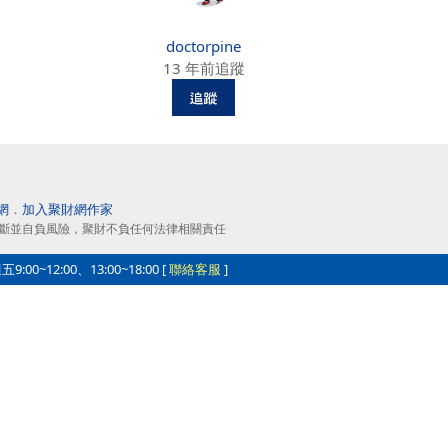
doctorpine
13 年前追蹤
網
．
加入聚財網作家
斷並自負風險，聚財不負任何法律相關責任
0~12:00、13:00~18:00 [
聯絡客服
]