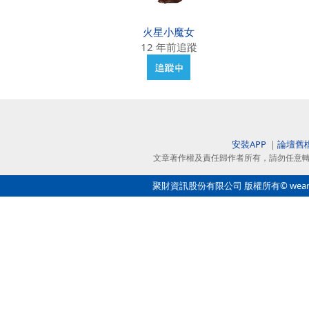
火星小魔女
12 年前追蹤
安裝APP
｜
論壇舊
文章著作權及責任歸作者所有，請勿任意
聚財資訊股份有限公司 版權所有© wearn.com 