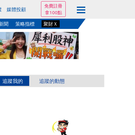
免費註冊
蹤
媒體投顧
拿100點
新聞
策略指標
聚財Ｘ
追蹤我的
追蹤的動態