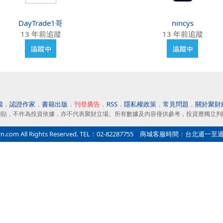
DayTrade1哥
nincys
13 年前追蹤
13 年前追蹤
檔
．
認證作家
．
書籍出版
．
刊登廣告
．
RSS
．
隱私權政策
．
常見問題
．
關於聚財
轉貼，不作為投資依據，亦不代表聚財立場。所有數據及內容僅供參考，投資應獨立判
All Rights Reserved. TEL：02-82287755 商城客服時間：台北週一至週五9:0