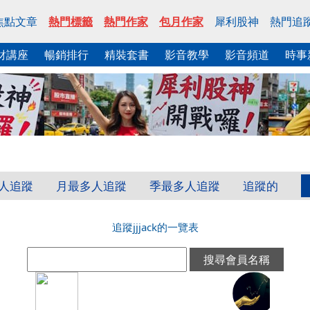
焦點文章
熱門標籤
熱門作家
包月作家
犀利股神
熱門追
財講座
暢銷排行
精裝套書
影音教學
影音頻道
時事
人追蹤
月最多人追蹤
季最多人追蹤
追蹤的
追蹤jjjack的一覽表