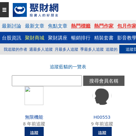
最新討論
最新文章
焦點文章
熱門標籤
熱門作家
包月作
台股資訊
聚財商城
聚財講座
暢銷排行
精裝套書
影音教
我追蹤的作者
週最多人追蹤
月最多人追蹤
季最多人追蹤
追蹤的
追蹤
追蹤藍貓的一覽表
無限機能
H00553
8 年前追蹤
9 年前追蹤