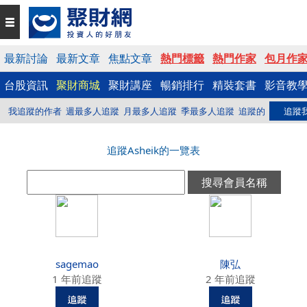
最新討論
最新文章
焦點文章
熱門標籤
熱門作家
包月作
台股資訊
聚財商城
聚財講座
暢銷排行
精裝套書
影音教
我追蹤的作者
週最多人追蹤
月最多人追蹤
季最多人追蹤
追蹤的
追蹤
追蹤Asheik的一覽表
sagemao
陳弘
1 年前追蹤
2 年前追蹤