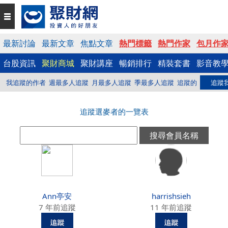
最新討論
最新文章
焦點文章
熱門標籤
熱門作家
包月作
台股資訊
聚財商城
聚財講座
暢銷排行
精裝套書
影音教
我追蹤的作者
週最多人追蹤
月最多人追蹤
季最多人追蹤
追蹤的
追蹤
追蹤選麥者的一覽表
Ann亭安
harrishsieh
7 年前追蹤
11 年前追蹤