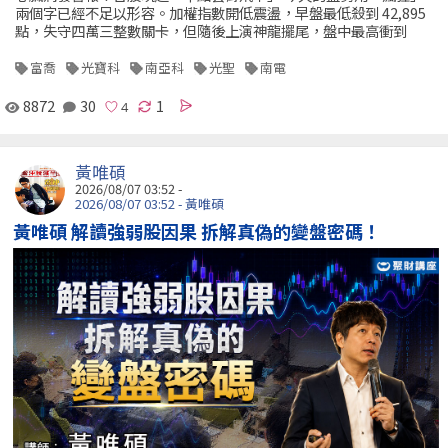
兩個字已經不足以形容。加權指數開低震盪，早盤最低殺到 42,895
點，失守四萬三整數關卡，但隨後上演神龍擺尾，盤中最高衝到
富喬
光寶科
南亞科
光聖
南電
8872
30
1
黃唯碩
2026/08/07 03:52 -
2026/08/07 03:52 - 黃唯碩
黃唯碩 解讀強弱股因果 拆解真偽的變盤密碼！