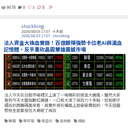
9678
0
0
stockking
2026/08/03 17:07 - 4 天前
2026/08/03 17:07 - stockking
法人資金大換血實錄！百億銀彈強勢卡位老AI與滿血
記憶體，反手重砍晶圓雙雄震撼市場
法人今天在台股市場裡又上演了一場精彩的資金大搬風。雖然大家
看到今天大盤指數紅通通，一口氣大漲了兩百六十多點，但如果仔
細去扒開籌碼面來看，其實外資在檯面上是偷偷賣超的，今天這盤
勢完全是靠投信大哥砸了兩百
聯電
華邦電
南亞科
長榮航
緯創