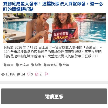
雙腳底成型大發車！這檔妖股法人買盤爆發，週一必
盯的關鍵轉折點
台股於 2026 年 7 月 31 日上演了一場足以載入史冊的「奇蹟日」。
就在全市場多數散戶因前幾日的連續重挫而感到絕望、甚至在黎明
前的黑暗中被迫斷頭離場時，大盤竟以驚人的氣勢單日狂飆 +31
聯電
台達電
鴻海
聯發科
欣興
15186
14
2
閱讀更多