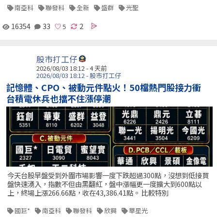
南亞科
聯發科
全新
盛群
光聖
16354
33
2
股市打工仔
2026/08/03 18:12 - 4 天前
2026/08/03 18:12 - 股市打工仔
記憶體、CPO、被動元件點火！50檔熱門股接力衝
台積電休兵也擋不住漲停潮
今天台股早盤受到外圍市場影響一度下跌超過300點，沒想到低接買
盤快速湧入，指數不但由黑翻紅，盤中漲幅更一度擴大到600點以
上，終場上漲266.66點，收在43,386.41點。 比較特別
國巨*
南亞科
聯發科
欣興
華星光