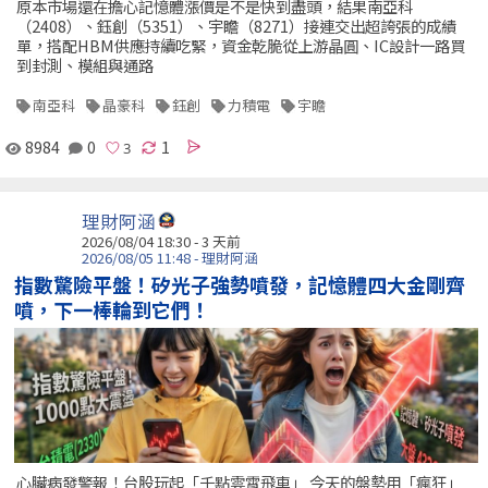
原本市場還在擔心記憶體漲價是不是快到盡頭，結果南亞科
（2408）、鈺創（5351）、宇瞻（8271）接連交出超誇張的成績
單，搭配HBM供應持續吃緊，資金乾脆從上游晶圓、IC設計一路買
到封測、模組與通路
南亞科
晶豪科
鈺創
力積電
宇瞻
8984
0
1
理財阿涵
2026/08/04 18:30 - 3 天前
2026/08/05 11:48 - 理財阿涵
指數驚險平盤！矽光子強勢噴發，記憶體四大金剛齊
噴，下一棒輪到它們！
心臟病發警報！台股玩起「千點雲霄飛車」 今天的盤勢用「瘋狂」