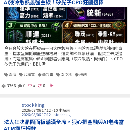
AI液冷散熱最強主線！矽光子CPO狂飆接棒
今日台股大盤在歷經前一日大幅急漲後，開盤面臨短線獲利回吐賣
壓，指數呈開低震盪整理格局。逢高調節氣氛雖濃，但資金未見退
潮，而是高度集中於AI伺服器供應鏈（液冷散熱、機構件）、CPO
矽光子光通訊、BBU備
鴻海
台積電
華邦電
南亞科
群創
3366
0
0
stockking
2026/08/06 17:12 -
10 小時前
2026/08/06 17:12 - stockking
法人狂吃晶圓面板滿漢全席，狠心把金融與AI老將當
ATM瘋狂提款