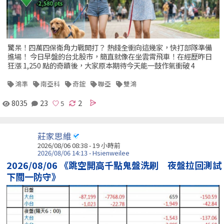
驚呆！四萬四保衛角力戰開打？ 熱錢全衝向這幾家，快打部隊準備
進場！ 今日早盤的台北股市，簡直就像在坐雲霄飛車！在經歷昨日
狂漲 1,250 點的奇蹟後，大家原本期待今天能一鼓作氣衝破 4
鴻準
南亞科
奇鋐
聯亞
雙鴻
8035
23
2
莊家思維
2026/08/06 08:38 -
19 小時前
2026/08/06 14:13 - Hsienweilee
2026/08/06 《跳空開高千點鬼盤洗刷 夜盤拉回測試
下關一防守》