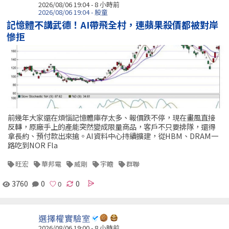
2026/08/06 19:04 -
8 小時前
2026/08/06 19:04 - 股童
記憶體不講武德！AI帶飛全村，連蘋果殺價都被對岸
慘拒
前幾年大家還在煩惱記憶體庫存太多、報價跌不停，現在畫風直接
反轉，原廠手上的產能突然變成限量商品，客戶不只要排隊，還得
拿長約、預付款出來搶。AI資料中心持續擴建，從HBM、DRAM一
路吃到NOR Fla
旺宏
華邦電
威剛
宇瞻
群聯
3760
0
0
選擇權實驗室
2026/08/06 19:00 -
8 小時前