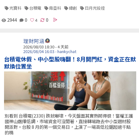
光寶科
台積電
南亞科
緯創
日月光投控
2944
0
0
理財阿涵
2026/08/03 18:30 - 4 天前
2026/08/04 16:03 - hankychat
台積電休假、中小型股嗨翻！8月開門紅，資金正在默
默換位置坐
別看到 台積電(2330) 跌就嚇壞，今天盤面其實熱鬧得很！當權王護
國神山選擇低調，市場資金可沒閒著，直接轉場跑去中小型題材股
開派對。台股 8 月的第一個交易日，上演了一場高低拉鋸超過千點
的精