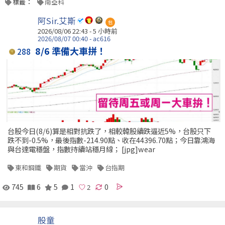
標籤：
南亞科
阿Sir.艾斯
包
2026/08/06 22:43 -
5 小時前
2026/08/07 00:40 - ac616
8/6 準備大車拼！
288
台股今日(8/6)算是相對抗跌了，相較韓股續跌逼近5%，台股只下
跌不到-0.5%，最後指數-214.90點、收在44396.70點；今日靠鴻海
與台達電穩盤，指數持續站穩月線； [jpg]wear
東和鋼鐵
期貨
當沖
台指期
745
6
5
1
0
股童