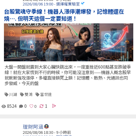
2026/08/06 19:00 - 選擇權實驗室
台股驚魂守季線！機器人漲停潮爆發，記憶體還在
燒…. 但明天這個一定要知道！
大盤一開盤就震到大家心臟快跳出來，一度重挫近600點甚至跌破季
線！就在大家慌到不行的時候，你可能沒注意到——機器人概念股早
就默默強攻漲停，多檔直接鎖死上鎖！記憶體、散熱、光通訊也同
步發威，今天的盤
川湖
雙鴻
富世達
8524
0
1
理財阿涵
2026/08/06 18:30 -
9 小時前