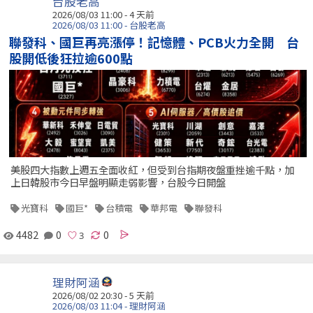
台股老高
2026/08/03 11:00 - 4 天前
2026/08/03 11:00 - 台股老高
聯發科、國巨再亮漲停！記憶體、PCB火力全開 台
股開低後狂拉逾600點
美股四大指數上週五全面收紅，但受到台指期夜盤重挫逾千點，加
上日韓股市今日早盤明顯走弱影響，台股今日開盤
光寶科
國巨*
台積電
華邦電
聯發科
4482
0
0
理財阿涵
2026/08/02 20:30 - 5 天前
2026/08/03 11:04 - 理財阿涵