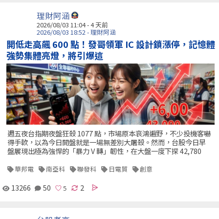
理財阿涵
2026/08/03 11:04 - 4 天前
2026/08/03 18:52 - 理財阿涵
開低走高飆 600 點！發哥領軍 IC 設計鎖漲停，記憶體
強勢集體亮燈，將引爆這
週五夜台指期夜盤狂殺 1077 點，市場原本哀鴻遍野，不少投機客嚇
得手軟，以為今日開盤就是一場無差別大屠殺。然而，台股今日早
盤展現出極為強悍的「暴力 V 轉」韌性，在大盤一度下探 42,780
華邦電
南亞科
聯發科
日電貿
創意
13266
50
2