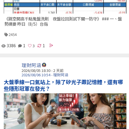
《跳空開高千點鬼盤洗刷 夜盤拉回測試下關一防守》 ### 一、盤
勢摘要 昨日（8/5）台指
2454
3386
1
1
理財阿涵
2026/08/05 18:30 - 2 天前
2026/08/06 10:54 - 理財阿涵
大盤季線一口氣站上，除了矽光子跟記憶體，還有哪
些隱形冠軍在發光？