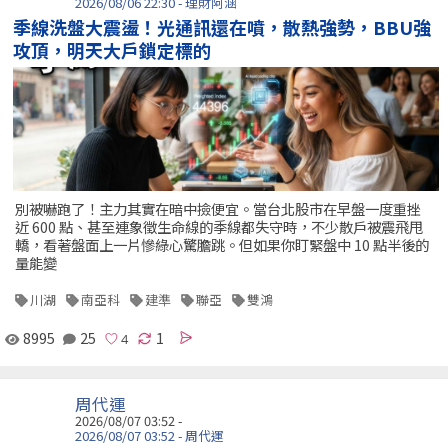
2026/08/06 22:30 - 理財阿涵
季線洗盤大震盪！光通訊還在噴，散熱強勢，BBU強
攻頂，明天大戶鎖定標的
別被嚇跑了！主力其實在暗中撿便宜。當台北股市在早盤一度重挫
近 600 點、甚至連象徵生命線的季線都失守時，不少散戶被震飛甩
轎，看著盤面上一片慘綠心驚膽跳。但如果你盯緊盤中 10 點半後的
量能變
川湖
南亞科
建準
聯亞
雙鴻
8995
25
1
周代運
2026/08/07 03:52 -
2026/08/07 03:52 - 周代運