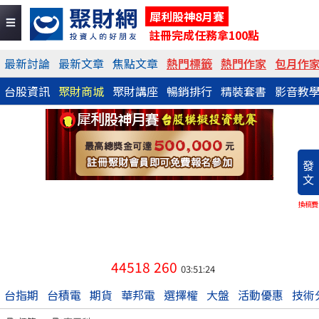
犀利股神8月賽
註冊完成任務拿100點
最新討論
最新文章
焦點文章
熱門標籤
熱門作家
包月作
台股資訊
聚財商城
聚財講座
暢銷排行
精裝套書
影音教
發
文
換稿費
44518
260
03:51:24
台指期
台積電
期貨
華邦電
選擇權
大盤
活動優惠
技術