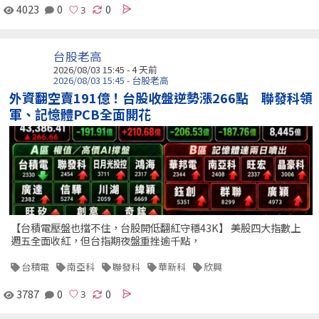
4023
0
0
台股老高
2026/08/03 15:45 - 4 天前
2026/08/03 15:45 - 台股老高
外資翻空賣191億！台股收盤逆勢漲266點 聯發科領
軍、記憶體PCB全面開花
【台積電壓盤也擋不住，台股開低翻紅守穩43K】 美股四大指數上
週五全面收紅，但台指期夜盤重挫逾千點，
台積電
南亞科
聯發科
華新科
欣興
3787
0
0