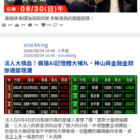
黃唯碩 解讀強弱股因果 拆解真偽的變盤密碼！
∞
∞
∞
∞
∞
stockking
2026/08/04 16:48 - 3 天前
2026/08/04 16:48 - stockking
法人大換血！瘋搶AI記憶體大補丸，神山與金融金釵
慘遇變現潮
法人在8月4日的台股操作真的是讓人看傻了眼！面對大盤微幅震
盪，三大法人的資金流向出現了極大的分歧，外資整體呈現賣超，
但投信大哥卻是毫不手軟地大舉進場。從整體的籌碼動向來看，資
金正上演一場激烈的「大洗牌