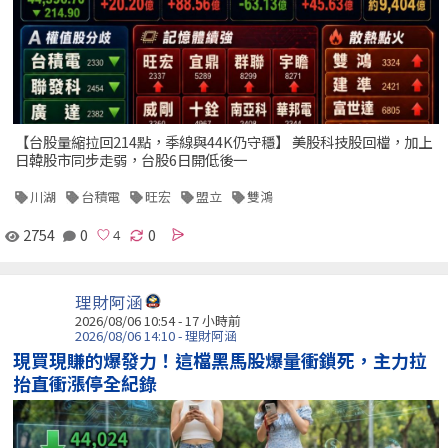
【台股量縮拉回214點，季線與44K仍守穩】 美股科技股回檔，加上
日韓股市同步走弱，台股6日開低後一
川湖
台積電
旺宏
盟立
雙鴻
2754
0
0
理財阿涵
2026/08/06 10:54 -
17 小時前
2026/08/06 14:10 - 理財阿涵
現買現賺的爆發力！這檔黑馬股爆量衝鎖死，主力拉
抬直衝漲停全紀錄