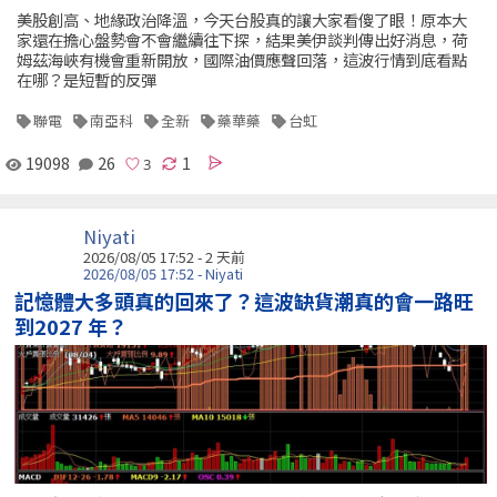
美股創高、地緣政治降溫，今天台股真的讓大家看傻了眼！原本大
家還在擔心盤勢會不會繼續往下探，結果美伊談判傳出好消息，荷
姆茲海峽有機會重新開放，國際油價應聲回落，這波行情到底看點
在哪？是短暫的反彈
聯電
南亞科
全新
藥華藥
台虹
19098
26
1
Niyati
2026/08/05 17:52 - 2 天前
2026/08/05 17:52 - Niyati
記憶體大多頭真的回來了？這波缺貨潮真的會一路旺
到2027 年？