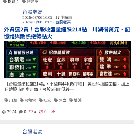
標籤：
台達電
台股老高
2026/08/06 16:05 -
17 小時前
2026/08/06 16:05 - 台股老高
外資連2買！台股收盤量縮跌214點 川湖衝萬元、記
憶體與散熱逆勢點火
【台股量縮拉回214點，季線與44K仍守穩】 美股科技股回檔，加上
日韓股市同步走弱，台股6日開低後一
川湖
台積電
旺宏
盟立
雙鴻
2974
0
0
台股老高