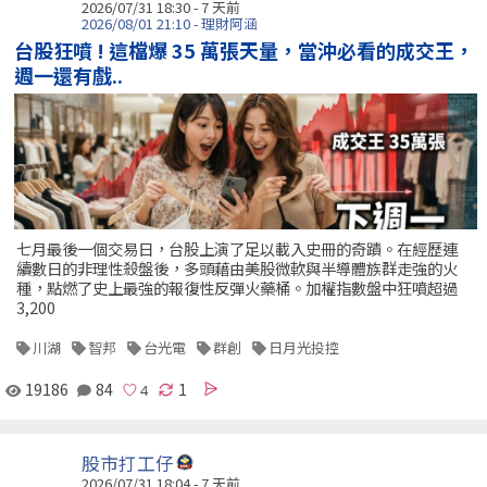
2026/07/31 18:30 - 7 天前
2026/08/01 21:10 - 理財阿涵
台股狂噴 ! 這檔爆 35 萬張天量，當沖必看的成交王，
週一還有戲..
七月最後一個交易日，台股上演了足以載入史冊的奇蹟。在經歷連
續數日的非理性殺盤後，多頭藉由美股微軟與半導體族群走強的火
種，點燃了史上最強的報復性反彈火藥桶。加權指數盤中狂噴超過
3,200
川湖
智邦
台光電
群創
日月光投控
19186
84
1
股市打工仔
2026/07/31 18:04 - 7 天前