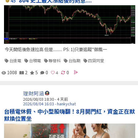
804 史上最大漲點後的刻意....
45
今天開低後急速拉高 但是.......... PS: 1)只要追蹤"御風一
台達電
台積電
聯發科
台指期
四貸同堂
1008
2
5
0
0
理財阿涵
2026/08/03 18:30 - 4 天前
2026/08/04 16:03 - hankychat
台積電休假、中小型股嗨翻！8月開門紅，資金正在默
默換位置坐