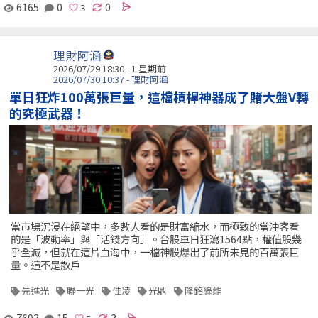
6165
0
0
理財阿涵
2026/07/29 18:30 - 1 星期前
2026/07/30 10:37 - 理財阿涵
單日狂炸100萬張巨量，這檔槓桿神器成了賭大盤V轉
的究極武器！
當市場沉浸在絕望中，多數人看的是財富縮水，而極致的當沖客看
的是「波動率」與「活錢方向」。台股單日狂瀉1564點，權值股幾
乎全滅，但就在這片血海中，一檔神股爆出了前所未見的百萬張巨
量。這不是散戶
先進光
聯一光
佳凌
光鼎
隆銘綠能
7693
15
3