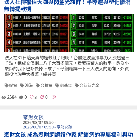
法人狂掃權值大咖與閃金光族群！半導體與塑化慘淪
無情提款機
法人在31日這天真的是殺紅了眼啊！台股這波直接暴力大漲超過三
千點，總成交值衝上八千六百多億元，看著這驚人的數字，身為小
散戶的我下巴都快掉下來了。仔細端詳一下三大法人的動向，外資
跟投信聯手大撒幣，總共買
聯電
鴻海
台積電
凱基金
台新新光金
2584
0
0
聚財女孩
2026/08/07 09:50 -
2026/08/07 09:50 - 聚財女孩
聚財女孩 成為聚財網認證作家 解鎖您的專屬福利與功