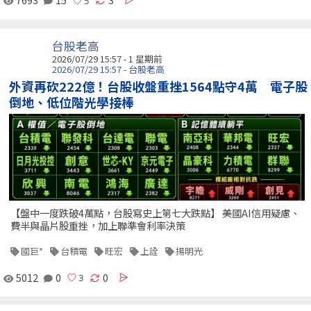
台股老高
2026/07/29 15:57 - 1 星期前
2026/07/29 15:57 - 台股老高
外資再砍222億！台股收盤重挫1564點守4萬 電子股
倒地、低位階光學接棒
【盤中一度跌破4萬點，台股寫史上第七大跌點】 美國AI信用疑慮、
費半與晶片股重挫，加上聯準會利率決策
國巨*
台積電
旺宏
上詮
揚明光
5012
0
0