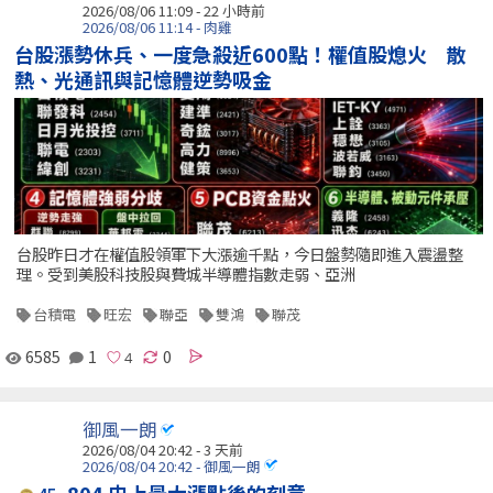
2026/08/06 11:09 -
22 小時前
2026/08/06 11:14 - 肉雞
台股漲勢休兵、一度急殺近600點！權值股熄火 散
熱、光通訊與記憶體逆勢吸金
台股昨日才在權值股領軍下大漲逾千點，今日盤勢隨即進入震盪整
理。受到美股科技股與費城半導體指數走弱、亞洲
台積電
旺宏
聯亞
雙鴻
聯茂
6585
1
0
御風一朗
2026/08/04 20:42 - 3 天前
2026/08/04 20:42 - 御風一朗