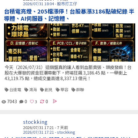
2026/07/31 18:04 - 股市打工仔
台積電亮燈、205檔漲停！台股暴漲3186點破紀錄 半
導體、AI伺服器、記憶體、
今天（2026/07/31）這個盤真的讓人看到血脈賁張、頭皮發麻！台
股在大爆發的資金狂潮帶動下，終場狂飆 3,186.45 點，一舉衝上
43,119.75 點，總成交量高達 8,337.13 億元！
台達電
鴻海
創見
華容
群聯
7043
0
0
stockking
2026/07/31 17:21 - 7 天前
2026/07/31 17:21 - stockking