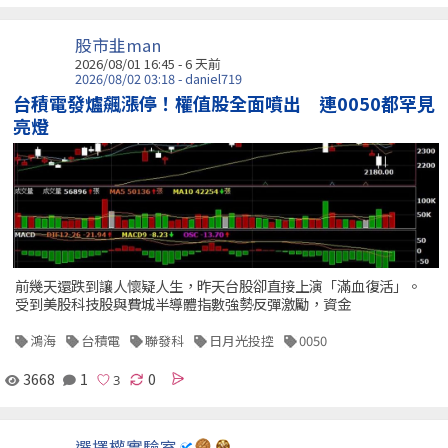
股市韭man
2026/08/01 16:45 - 6 天前
2026/08/02 03:18 - daniel719
台積電發爐飆漲停！權值股全面噴出 連0050都罕見
亮燈
前幾天還跌到讓人懷疑人生，昨天台股卻直接上演「滿血復活」。
受到美股科技股與費城半導體指數強勢反彈激勵，資金
鴻海
台積電
聯發科
日月光投控
0050
3668
1
0
選擇權實驗室