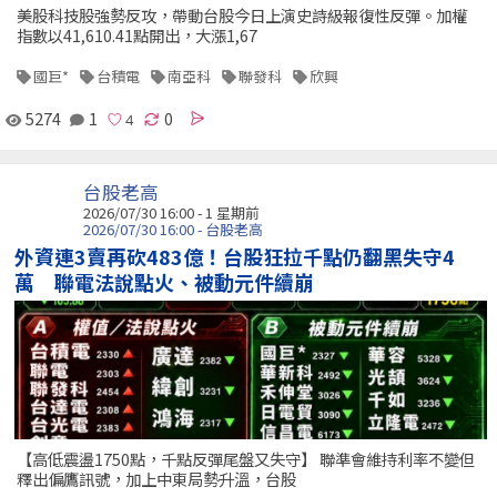
美股科技股強勢反攻，帶動台股今日上演史詩級報復性反彈。加權
指數以41,610.41點開出，大漲1,67
國巨*
台積電
南亞科
聯發科
欣興
5274
1
0
台股老高
2026/07/30 16:00 - 1 星期前
2026/07/30 16:00 - 台股老高
外資連3賣再砍483億！台股狂拉千點仍翻黑失守4
萬 聯電法說點火、被動元件續崩
【高低震盪1750點，千點反彈尾盤又失守】 聯準會維持利率不變但
釋出偏鷹訊號，加上中東局勢升溫，台股