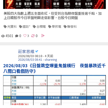
美股四大指數上週五全面收紅，但受到台指期夜盤重挫逾千點，加
上日韓股市今日早盤明顯走弱影響，台股今日開盤
光寶科
國巨*
台積電
華邦電
聯發科
4501
0
0
莊家思維
2026/08/03 08:18 - 4 天前
2026/08/03 08:41 - shareing
2026/08/03《日盤跳空爆量鬼盤橫行 夜盤暴跌近千
八關口看戲防守》