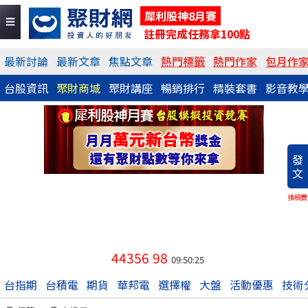
犀利股神8月賽
註冊完成任務拿100點
最新討論
最新文章
焦點文章
熱門標籤
熱門作家
包月作
台股資訊
聚財商城
聚財講座
暢銷排行
精裝套書
影音教
發
文
換稿費
44356
98
09:50:25
台指期
台積電
期貨
華邦電
選擇權
大盤
活動優惠
技術