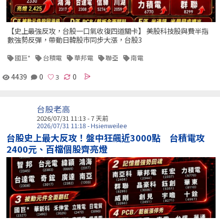
【史上最強反攻，台股一口氣收復四道關卡】 美股科技股與費半指
數強勢反彈，帶動日韓股市同步大漲，台股3
國巨*
台積電
華邦電
聯亞
南電
4439
0
0
台股老高
2026/07/31 11:13 - 7 天前
2026/07/31 11:18 - Hsienweilee
台股史上最大反攻！盤中狂飆近3000點 台積電攻
2400元、百檔個股齊亮燈