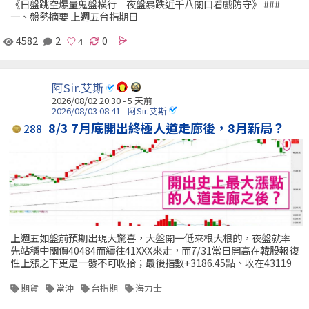
《日盤跳空爆量鬼盤橫行 夜盤暴跌近千八關口看戲防守》 ###
一、盤勢摘要 上週五台指期日
4582
2
0
阿Sir.艾斯
2026/08/02 20:30 - 5 天前
2026/08/03 08:41 - 阿Sir.艾斯
8/3 7月底開出終極人道走廊後，8月新局？
288
上週五如盤前預期出現大驚喜，大盤開一低來根大根的，夜盤就率
先站穩中關價40484而續往41XXX來走，而7/31當日開高在韓股報復
性上漲之下更是一發不可收拾；最後指數+3186.45點、收在43119
期貨
當沖
台指期
海力士