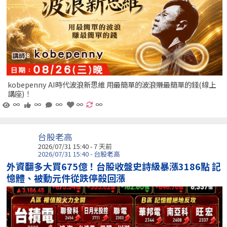
kobepenny AI時代波浪新思維 用最簡單的波浪賺最簡單的錢(線上
講座)！
∞
∞
∞
∞
∞
台股老高
2026/07/31 15:40 - 7 天前
2026/07/31 15:40 - 台股老高
外資翻多大買675億！台股收盤史詩級暴漲3186點 記
憶體、被動元件從跌停殺回漲