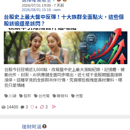
2026/07/31 19:00 - 7 天前
2026/08/01 15:18 - iwm
台股史上最大盤中反彈！十大族群全面點火，這些個
股該追還是該閃？
台股今日狂噴近3,000點，改寫盤中史上最大漲點紀錄，記憶體、被
動元件、封測、AI供應鏈全面同步噴出，近七成千金股開盤直接鎖
漲停。這種罕見的全族群共伴行情，究竟哪些板塊是真材實料，哪
些只是情緒
川湖
智邦
台光電
聯發科
光聖
14400
3
3
理財阿涵