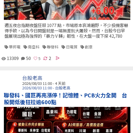
週五夜台指期夜盤狂殺 1077 點，市場原本哀鴻遍野，不少投機客嚇
得手軟，以為今日開盤就是一場無差別大屠殺。然而，台股今日早
盤展現出極為強悍的「暴力 V 轉」韌性，在大盤一度下探 42,780
華邦電
南亞科
聯發科
日電貿
創意
13309
50
2
台股老高
2026/08/03 11:00 - 4 天前
2026/08/03 11:00 - 台股老高
聯發科、國巨再亮漲停！記憶體、PCB火力全開 台
股開低後狂拉逾600點