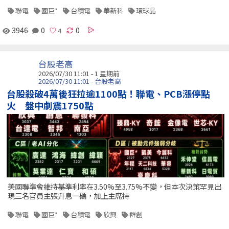
聯電
國巨*
台積電
華新科
環球晶
3946
0
0
台股老高
2026/07/30 11:01 - 1 星期前
2026/07/30 11:01 - 台股老高
台股殺破4萬後狂拉逾1100點！聯電、PCB漲停點
火 盤中劇震1750點
美國聯準會維持基準利率在3.50%至3.75%不變，但本次決策罕見出
現三名官員主張升息一碼，加上主席持
聯電
國巨*
台積電
欣興
群創