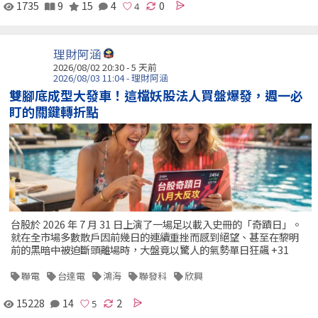
1735
9
15
4
0
理財阿涵
2026/08/02 20:30 - 5 天前
2026/08/03 11:04 - 理財阿涵
雙腳底成型大發車！這檔妖股法人買盤爆發，週一必
盯的關鍵轉折點
台股於 2026 年 7 月 31 日上演了一場足以載入史冊的「奇蹟日」。
就在全市場多數散戶因前幾日的連續重挫而感到絕望、甚至在黎明
前的黑暗中被迫斷頭離場時，大盤竟以驚人的氣勢單日狂飆 +31
聯電
台達電
鴻海
聯發科
欣興
15228
14
2