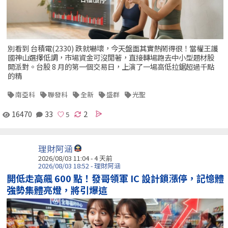
別看到 台積電(2330) 跌就嚇壞，今天盤面其實熱鬧得很！當權王護
國神山選擇低調，市場資金可沒閒著，直接轉場跑去中小型題材股
開派對。台股 8 月的第一個交易日，上演了一場高低拉鋸超過千點
的精
南亞科
聯發科
全新
盛群
光聖
16470
33
2
理財阿涵
2026/08/03 11:04 - 4 天前
2026/08/03 18:52 - 理財阿涵
開低走高飆 600 點！發哥領軍 IC 設計鎖漲停，記憶體
強勢集體亮燈，將引爆這