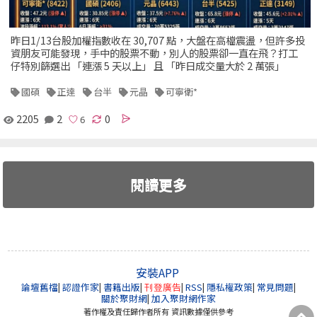
昨日1/13台股加權指數收在 30,707 點，大盤在高檔震盪，但許多投
資朋友可能發現，手中的股票不動，別人的股票卻一直在飛？打工
仔特別篩選出 「連漲 5 天以上」 且 「昨日成交量大於 2 萬張」
國碩
正達
台半
元晶
可寧衛*
2205
2
0
閱讀更多
安裝APP
論壇舊檔
|
認證作家
|
書籍出版
|
刊登廣告
|
RSS
|
隱私權政策
|
常見問題
|
關於聚財網
|
加入聚財網作家
著作權及責任歸作者所有 資訊數據僅供參考