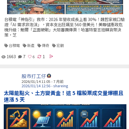
台積電「神指引」救市：2026 年營收成長上看 30%！魏哲家親口驗
證「AI 需求非泡沫」，資本支出狂飆至 560 億美元！美聯儲憲政危
機升級：鮑爾「正面硬剛」大陪審團傳票！哈塞特誓言扭轉貨幣決
策，芝
台積電
新產
傳奇
宏觀
1663
7
1
股市打工仔
2026/01/14 11:05 - 7 月前
2026/01/14 12:56 - shareing
太陽能點火、土方變黃金！這 5 檔股票成交量爆棚且
連漲 5 天