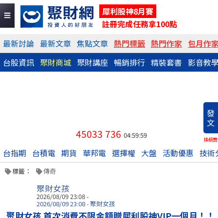
犀利股神8月賽
註冊完成任務拿100點
最新討論
最新文章
焦點文章
熱門標籤
熱門作家
包月作
台股資訊
聚財商城
聚財講座
暢銷排行
精裝套書
影音教
發
文
45033
736
04:59:59
換稿費
台指期
台積電
期貨
華邦電
選擇權
大盤
活動優惠
技術
標籤：
傳奇
聚財女孩
2026/08/09 23:08 -
2026/08/09 23:08 - 聚財女孩
聚財女孩 首次消費不限金額贈犀利股神VIP一個月！！