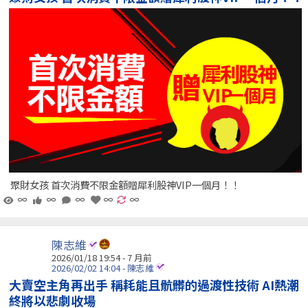
聚財女孩 首次消費不限金額贈犀利股神VIP一個月！！
∞
∞
∞
∞
∞
陳志維
2026/01/18 19:54 - 7 月前
2026/02/02 14:04 - 陳志維
大賣空主角再出手 稱耗能且骯髒的過渡性技術 AI熱潮
終將以悲劇收場