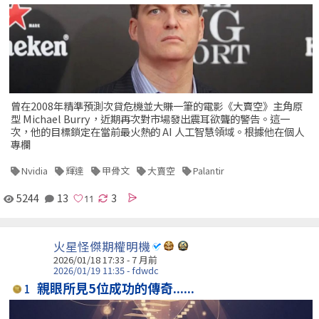
曾在2008年精準預測次貸危機並大賺一筆的電影《大賣空》主角原
型 Michael Burry，近期再次對市場發出震耳欲聾的警告。這一
次，他的目標鎖定在當前最火熱的 AI 人工智慧領域。根據他在個人
專欄
Nvidia
輝達
甲骨文
大賣空
Palantir
5244
13
3
火星怪傑期權明機
2026/01/18 17:33 - 7 月前
2026/01/19 11:35 - fdwdc
親眼所見5位成功的傳奇......
1