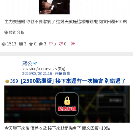
主力要送錢 你就不要客氣了 這幾天就是這樣賺錢啦 閱文回覆+10點
技術分析
1513
3
0
3
0
蔣公
2026/08/03 14:51 - 5 天前
2026/08/03 21:16 - 來福寶寶
[2500點繼續] 接下來還有一次機會 別錯過了
399
今天壓下來後 價差收斂 接下來就是機會了 閱文回覆+10點