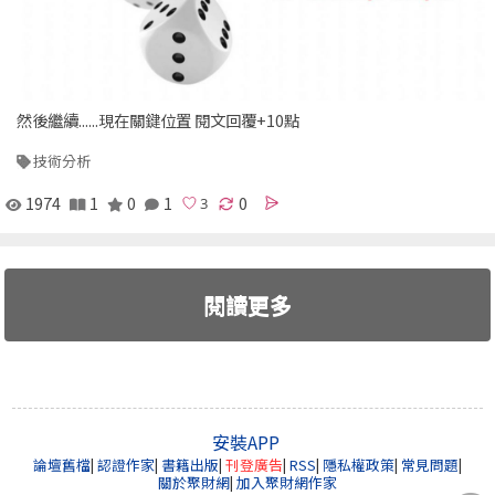
然後繼續......現在關鍵位置 閱文回覆+10點
技術分析
1974
1
0
1
0
閱讀更多
安裝APP
論壇舊檔
|
認證作家
|
書籍出版
|
刊登廣告
|
RSS
|
隱私權政策
|
常見問題
|
關於聚財網
|
加入聚財網作家