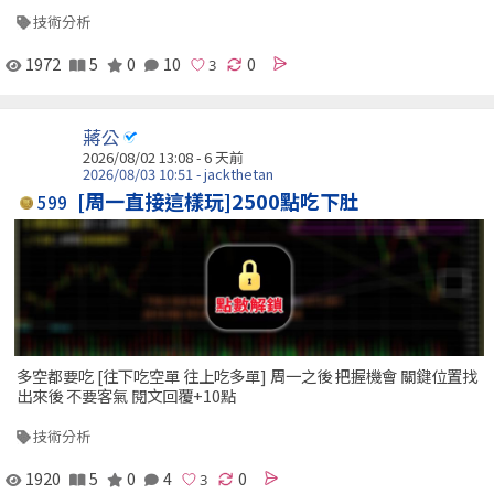
技術分析
1972
5
0
10
0
蔣公
2026/08/02 13:08 - 6 天前
2026/08/03 10:51 - jackthetan
[周一直接這樣玩]2500點吃下肚
599
多空都要吃 [往下吃空單 往上吃多單] 周一之後 把握機會 關鍵位置找
出來後 不要客氣 閱文回覆+10點
技術分析
1920
5
0
4
0