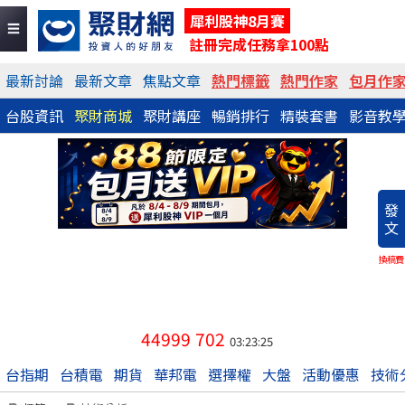
犀利股神8月賽
註冊完成任務拿100點
最新討論
最新文章
焦點文章
熱門標籤
熱門作家
包月作
台股資訊
聚財商城
聚財講座
暢銷排行
精裝套書
影音教
發
文
換稿費
44999
702
03:23:25
台指期
台積電
期貨
華邦電
選擇權
大盤
活動優惠
技術