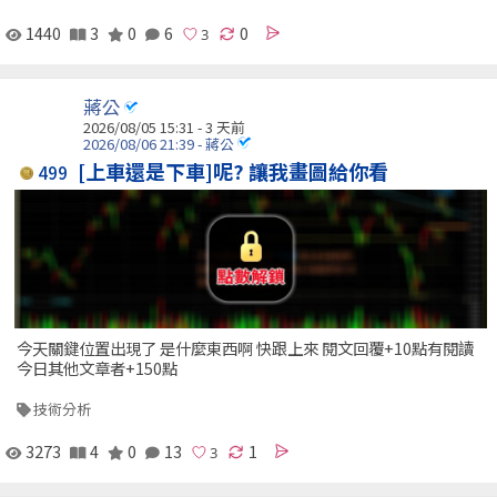
1440
3
0
6
0
蔣公
2026/08/05 15:31 - 3 天前
2026/08/06 21:39 - 蔣公
[上車還是下車]呢? 讓我畫圖給你看
499
今天關鍵位置出現了 是什麼東西啊 快跟上來 閱文回覆+10點有閱讀
今日其他文章者+150點
技術分析
3273
4
0
13
1