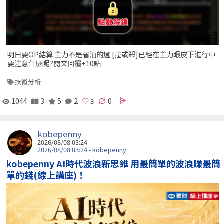
明日要OP結算 主力不是省油的燈 [拉或殺]已經在主力眼皮下進行中
要注意什麼呢?閱文回覆+10點
技術分析
1044
3
5
2
0
kobepenny
2026/08/08 03:24 -
2026/08/08 03:24 - kobepenny
kobepenny AI時代波浪新思維 用最簡單的波浪賺最簡
單的錢(線上講座)！