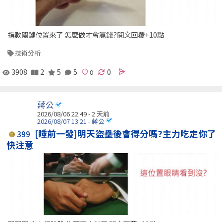
指數關鍵位置來了 怎麼做才會贏錢?閱文回覆+10點
技術分析
3908
2
5
5
0
蔣公
2026/08/06 22:49 - 2 天前
2026/08/07 13:21 - 蔣公
[睡前一發]明天盜壘後會得分嗎?主力吃定你了
399
快注意