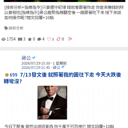
[技術分析+指標指令]只要遵守紀律 錢就會跟著你走 你是來賺錢的所
以要相信[指標指示]蔣公趨勢指標翻空後 一路跟著吃下來 接下來該
如何操作呢?閱文回覆+10點
技術分析
1754
3
0
4
0
蔣公
2026/07/29 15:30 - 1 星期前
2026/07/29 21:45 - 蔣公
7/13發文後 就照著我的圖往下走 今天大跌後
699
轉彎沒?
今日下壓後 竟然出現這東西 你千萬不可忽視它 閱文回覆+10點