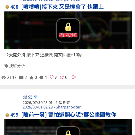
[噴噴噴]接下來 又是機會了 快跟上
488
今天開外掛 接下來 這樣做 閱文回覆+10點
技術分析
2147
2
0
4
0
蔣公
2026/07/30 23:01 - 1 星期前
2026/08/01 02:29 - Sharpshooter
[睡前一發] 害怕還開心呢?蔣公畫圖教你
499