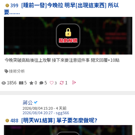
[睡前一發]今晚拉 明早[出現這東西] 所以
399
要.......
今晚突破高點後往上攻擊 接下來要注意這件事 閱文回覆+10點
技術分析
1856
5
0
5
1
蔣公
2026/08/04 15:20 - 4 天前
2026/08/04 20:27 - sgg566
[明天W1結算] 單子要怎麼做呢?
488