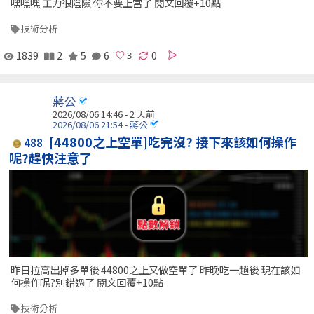
嘿嘿嘿 主力很陰險 你不要上當了 閱文回覆+10點
技術分析
1839
2
5
6
0
蔣公
2026/08/06 14:46 - 2 天前
2026/08/06 21:54 - 蔣公
[44800之上空單]吃完沒? 接下來該如何操作
488
呢?趕快注意了
昨日拉高出掉多單後 44800之上又做空單了 昨晚吃一趟後 現在該如
何操作呢?別錯過了 閱文回覆+10點
技術分析