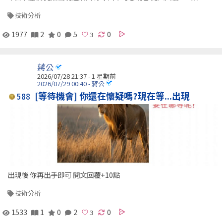
技術分析
1977
2
0
5
0
蔣公
2026/07/28 21:37 - 1 星期前
2026/07/29 00:40 - 蔣公
[等待機會] 你還在懷疑嗎?現在等...出現
588
出現後 你再出手即可 閱文回覆+10點
技術分析
1533
1
0
2
0