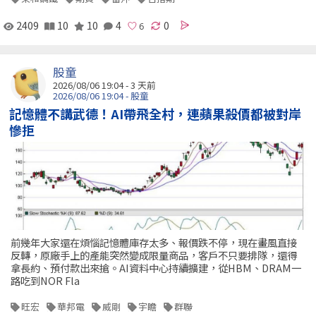
2409
10
10
4
0
股童
2026/08/06 19:04 - 3 天前
2026/08/06 19:04 - 股童
記憶體不講武德！AI帶飛全村，連蘋果殺價都被對岸
慘拒
前幾年大家還在煩惱記憶體庫存太多、報價跌不停，現在畫風直接
反轉，原廠手上的產能突然變成限量商品，客戶不只要排隊，還得
拿長約、預付款出來搶。AI資料中心持續擴建，從HBM、DRAM一
路吃到NOR Fla
旺宏
華邦電
威剛
宇瞻
群聯