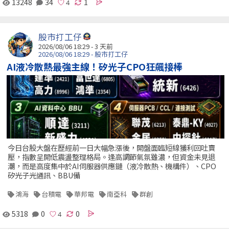
13248
34
1
股市打工仔
2026/08/06 18:29 - 3 天前
2026/08/06 18:29 - 股市打工仔
AI液冷散熱最強主線！矽光子CPO狂飆接棒
今日台股大盤在歷經前一日大幅急漲後，開盤面臨短線獲利回吐賣
壓，指數呈開低震盪整理格局。逢高調節氣氛雖濃，但資金未見退
潮，而是高度集中於AI伺服器供應鏈（液冷散熱、機構件）、CPO
矽光子光通訊、BBU備
鴻海
台積電
華邦電
南亞科
群創
5318
0
0