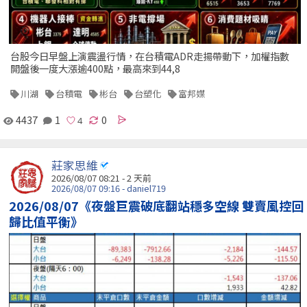
台股今日早盤上演震盪行情，在台積電ADR走揚帶動下，加權指數
開盤後一度大漲逾400點，最高來到44,8
川湖
台積電
彬台
台塑化
富邦媒
4437
1
0
莊家思維
2026/08/07 08:21 - 2 天前
2026/08/07 09:16 - daniel719
2026/08/07《夜盤巨震破底翻站穩多空線 雙賣風控回
歸比值平衡》