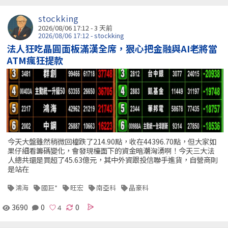
stockking
2026/08/06 17:12 - 3 天前
2026/08/06 17:12 - stockking
法人狂吃晶圓面板滿漢全席，狠心把金融與AI老將當
ATM瘋狂提款
今天大盤雖然稍微回檔跌了214.90點，收在44396.70點，但大家如
果仔細看籌碼變化，會發現檯面下的資金暗潮洶湧啊！今天三大法
人總共還是買超了45.63億元，其中外資跟投信聯手進貨，自營商則
是站在
鴻海
國巨*
旺宏
南亞科
晶豪科
3690
0
0