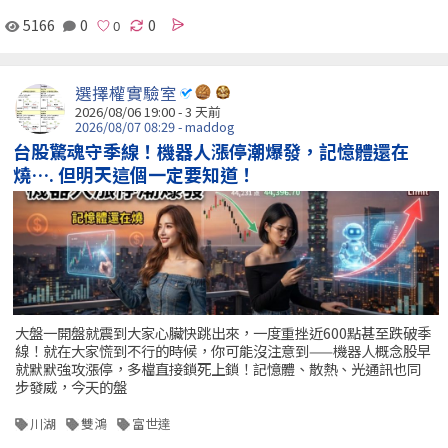
5166
0
0
選擇權實驗室
2026/08/06 19:00 - 3 天前
2026/08/07 08:29 - maddog
台股驚魂守季線！機器人漲停潮爆發，記憶體還在
燒…. 但明天這個一定要知道！
大盤一開盤就震到大家心臟快跳出來，一度重挫近600點甚至跌破季
線！就在大家慌到不行的時候，你可能沒注意到——機器人概念股早
就默默強攻漲停，多檔直接鎖死上鎖！記憶體、散熱、光通訊也同
步發威，今天的盤
川湖
雙鴻
富世達