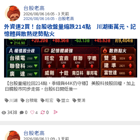
台股老高
2026/08/06 16:05 - 3 天前
2026/08/06 16:05 - 台股老高
外資連2買！台股收盤量縮跌214點 川湖衝萬元、記
憶體與散熱逆勢點火
【台股量縮拉回214點，季線與44K仍守穩】 美股科技股回檔，加上
日韓股市同步走弱，台股6日開低後一
川湖
台積電
旺宏
盟立
雙鴻
3438
0
0
台股老高
2026/08/06 11:09 - 3 天前