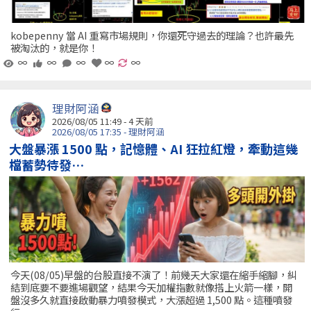
kobepenny 當 AI 重寫市場規則，你還死守過去的理論？也許最先
被淘汰的，就是你！
∞
∞
∞
∞
∞
理財阿涵
2026/08/05 11:49 - 4 天前
2026/08/05 17:35 - 理財阿涵
大盤暴漲 1500 點，記憶體、AI 狂拉紅燈，牽動這幾
檔蓄勢待發…
今天(08/05)早盤的台股直接不演了！前幾天大家還在縮手縮腳，糾
結到底要不要進場觀望，結果今天加權指數就像搭上火箭一樣，開
盤沒多久就直接啟動暴力噴發模式，大漲超過 1,500 點。這種噴發