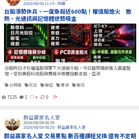
2026/08/06 11:14 - 肉雞
台股漲勢休兵、一度急殺近600點！權值股熄火 散
熱、光通訊與記憶體逆勢吸金
台股昨日才在權值股領軍下大漲逾千點，今日盤勢隨即進入震盪整
理。受到美股科技股與費城半導體指數走弱、亞洲
台積電
旺宏
聯亞
雙鴻
聯茂
7125
1
0
群益贏家名人堂
2026/08/09 00:29 -
2026/08/09 00:29 - 群益贏家名人堂
群益贏家名人堂 交易累點 數百種課程兌換 還有不定期