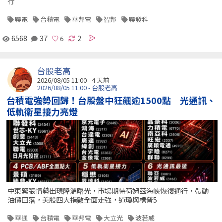
行
聯電
台積電
華邦電
智邦
聯發科
6568
37
2
台股老高
2026/08/05 11:00 - 4 天前
2026/08/05 11:00 - 台股老高
台積電強勢回歸！台股盤中狂飆逾1500點 光通訊、
低軌衛星接力亮燈
中東緊張情勢出現降溫曙光，市場期待荷姆茲海峽恢復通行，帶動
油價回落，美股四大指數全面走強，道瓊與標普5
華通
台積電
華邦電
大立光
波若威