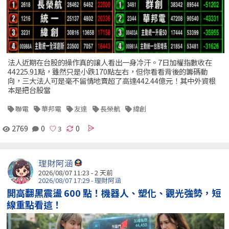
法人近期在台股的操作真的讓人看出一身冷汗。7日加權指數收在
44225.91點，雖然只是小跌170點左右，但你看看背後的籌碼動
向，三大法人可是毫不留情地賣超了高達442.44億元！其中外資根
本是把台股當
聯電
華邦電
友達
長榮航
緯創
2769
0
0
理財阿涵
2026/08/07 11:23 - 2 天前
2026/08/07 17:29 - 理財阿涵
開高翻黑震盪 600 點！機器人、塑化、觀光強勢，短
線重點看這！