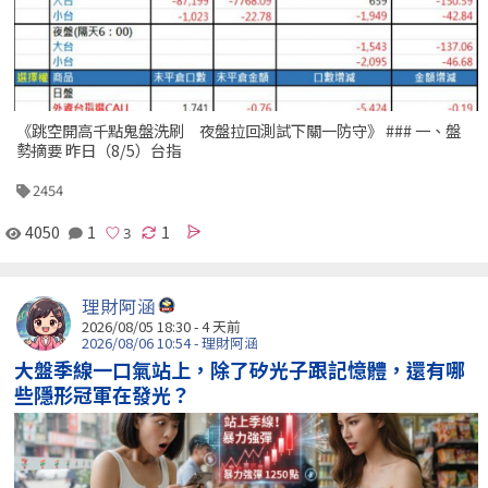
《跳空開高千點鬼盤洗刷 夜盤拉回測試下關一防守》 ### 一、盤
勢摘要 昨日（8/5）台指
2454
4050
1
1
理財阿涵
2026/08/05 18:30 - 4 天前
2026/08/06 10:54 - 理財阿涵
大盤季線一口氣站上，除了矽光子跟記憶體，還有哪
些隱形冠軍在發光？