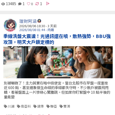
13485
1
1
理財阿涵
2026/08/06 18:30 - 3 天前
2026/08/08 01:44 - 肉雞
季線洗盤大震盪！光通訊還在噴，散熱強勢，BBU強
攻頂，明天大戶鎖定標的
別被嚇跑了！主力其實在暗中撿便宜。當台北股市在早盤一度重挫
近 600 點、甚至連象徵生命線的季線都失守時，不少散戶被震飛甩
轎，看著盤面上一片慘綠心驚膽跳。但如果你盯緊盤中 10 點半後的
量能變
川湖
南亞科
建準
聯亞
雙鴻