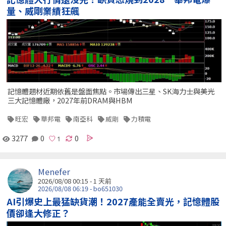
量、威剛業績狂飆
記憶體題材近期依舊是盤面焦點。市場傳出三星、SK海力士與美光
三大記憶體廠，2027年前DRAM與HBM
旺宏
華邦電
南亞科
威剛
力積電
3277
0
0
Menefer
2026/08/08 00:15 - 1 天前
2026/08/08 06:19 - bo651030
AI引爆史上最猛缺貨潮！2027產能全賣光，記憶體股
價卻逢大修正？