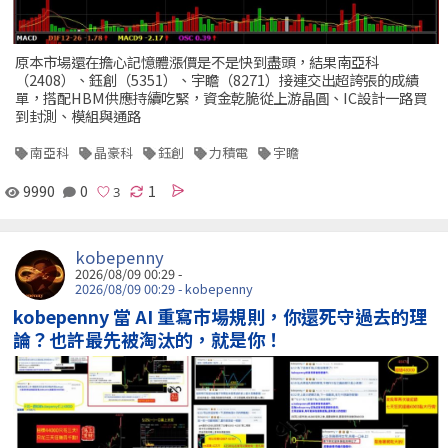
原本市場還在擔心記憶體漲價是不是快到盡頭，結果南亞科
（2408）、鈺創（5351）、宇瞻（8271）接連交出超誇張的成績
單，搭配HBM供應持續吃緊，資金乾脆從上游晶圓、IC設計一路買
到封測、模組與通路
南亞科
晶豪科
鈺創
力積電
宇瞻
9990
0
1
kobepenny
2026/08/09 00:29 -
2026/08/09 00:29 - kobepenny
kobepenny 當 AI 重寫市場規則，你還死守過去的理
論？也許最先被淘汰的，就是你！