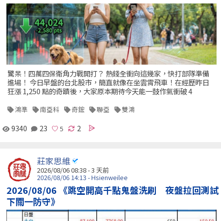
驚呆！四萬四保衛角力戰開打？ 熱錢全衝向這幾家，快打部隊準備
進場！ 今日早盤的台北股市，簡直就像在坐雲霄飛車！在經歷昨日
狂漲 1,250 點的奇蹟後，大家原本期待今天能一鼓作氣衝破 4
鴻準
南亞科
奇鋐
聯亞
雙鴻
9340
23
2
莊家思維
2026/08/06 08:38 - 3 天前
2026/08/06 14:13 - Hsienweilee
2026/08/06 《跳空開高千點鬼盤洗刷 夜盤拉回測試
下關一防守》