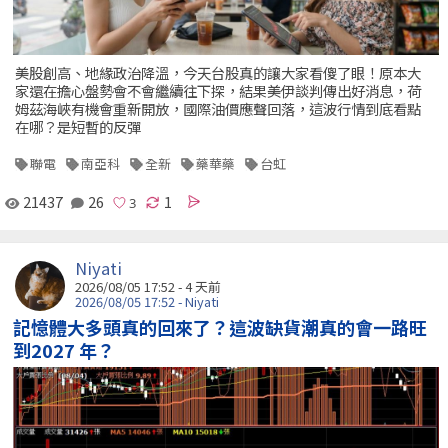
美股創高、地緣政治降溫，今天台股真的讓大家看傻了眼！原本大
家還在擔心盤勢會不會繼續往下探，結果美伊談判傳出好消息，荷
姆茲海峽有機會重新開放，國際油價應聲回落，這波行情到底看點
在哪？是短暫的反彈
聯電
南亞科
全新
藥華藥
台虹
21437
26
1
Niyati
2026/08/05 17:52 - 4 天前
2026/08/05 17:52 - Niyati
記憶體大多頭真的回來了？這波缺貨潮真的會一路旺
到2027 年？