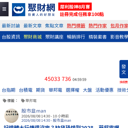
犀利股神8月賽
註冊完成任務拿100點
最新討論
最新文章
焦點文章
熱門標籤
熱門作家
包月作
台股資訊
聚財商城
聚財講座
暢銷排行
精裝套書
影音教
發
文
45033
736
04:59:59
換稿費
台指期
台積電
期貨
華邦電
選擇權
大盤
活動優惠
技術
標籤：
華邦電
股市韭man
2026/08/08 14:30 -
10 小時前
2026/08/08 14:30 - 股市韭man
記憶體大行情還沒完？缺貨恐燒到2028 華邦電爆