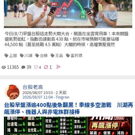
今日(8/7)早盤台股這走勢大開大合、簡直在坐雲霄飛車！本來開盤
還氣勢如虹，指數迅速衝高 430 點，就在市場預期可能要站穩
44,500 點（甚至挑戰 4.5 萬點）大關的時候，高檔賣壓竟然
上銀
川湖
台橡
王品
富邦媒
11365
39
1
台股老高
2026/08/07 10:53 - 2 天前
2026/08/07 11:04 - Tingren
台股早盤漲逾400點後急翻黑！季線多空激戰 川湖再
飆漲停、機器人與非電族群接棒