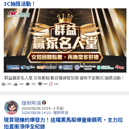
3C抽獎活動！
群益贏家名人堂 交易累點 數百種課程兌換 還有不定期3C抽獎活動！
∞
∞
∞
∞
∞
理財阿涵
2026/08/06 10:54 - 3 天前
2026/08/06 14:10 - 理財阿涵
現買現賺的爆發力！這檔黑馬股爆量衝鎖死，主力拉
抬直衝漲停全紀錄