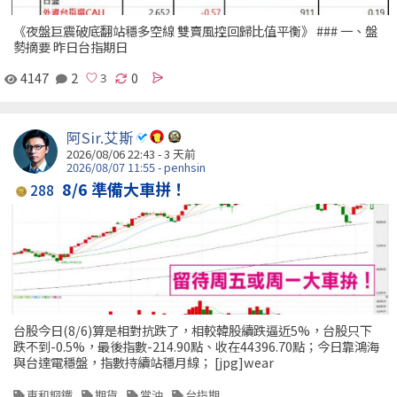
《夜盤巨震破底翻站穩多空線 雙賣風控回歸比值平衡》 ### 一、盤
勢摘要 昨日台指期日
4147
2
0
阿Sir.艾斯
2026/08/06 22:43 - 3 天前
2026/08/07 11:55 - penhsin
8/6 準備大車拼！
288
台股今日(8/6)算是相對抗跌了，相較韓股續跌逼近5%，台股只下
跌不到-0.5%，最後指數-214.90點、收在44396.70點；今日靠鴻海
與台達電穩盤，指數持續站穩月線； [jpg]wear
東和鋼鐵
期貨
當沖
台指期