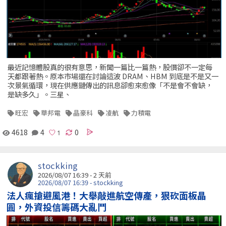
最近記憶體股真的很有意思，新聞一篇比一篇熱，股價卻不一定每
天都跟著熱。原本市場還在討論這波 DRAM、HBM 到底是不是又一
次景氣循環，現在供應鏈傳出的訊息卻愈來愈像「不是會不會缺，
是缺多久」。三星、
旺宏
華邦電
晶豪科
凌航
力積電
4618
4
0
stockking
2026/08/07 16:39 - 2 天前
2026/08/07 16:39 - stockking
法人瘋搶避風港！大舉敲進航空傳產，狠砍面板晶
圓，外資投信籌碼大亂鬥