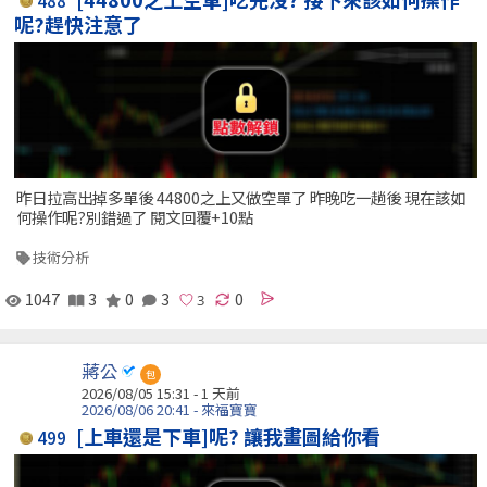
488
呢?趕快注意了
昨日拉高出掉多單後 44800之上又做空單了 昨晚吃一趟後 現在該如
何操作呢?別錯過了 閱文回覆+10點
技術分析
1047
3
0
3
0
蔣公
包
2026/08/05 15:31 - 1 天前
2026/08/06 20:41 - 來福寶寶
[上車還是下車]呢? 讓我畫圖給你看
499