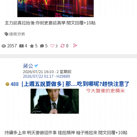
主力認真拉抬後 你就更要認真學 閱文回覆+10點
技術分析
2057
4
5
5
0
蔣公
2026/07/21 16:10 - 2 星期前
2026/07/22 01:17 - H29889
[上週五說要做多] 那....吃到哪呢?趕快注意了
488
持續多上來 明天要做這件事 提起精神 袖子捲起來 閱文回覆+10點