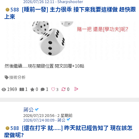
2026/07/26 12:11 - Sharpshooter
[睡前一發] 主力很乖 接下來我要這樣做 趕快跟
588
上來
然後繼續......現在關鍵位置 閱文回覆+10點
技術分析
1969
1
0
1
0
蔣公
2026/07/23 20:56 - 2 星期前
2026/07/24 00:09 - 蔣公
[還在打字 就.....] 昨天就已經告知了 現在該怎
588
麼做呢?