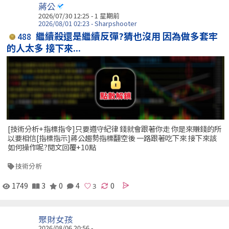
蔣公
2026/07/30 12:25 - 1 星期前
2026/08/01 02:23 - Sharpshooter
繼續殺還是繼續反彈?猜也沒用 因為做多套牢
488
的人太多 接下來...
[技術分析+指標指令]只要遵守紀律 錢就會跟著你走 你是來賺錢的所
以要相信[指標指示]蔣公趨勢指標翻空後 一路跟著吃下來 接下來該
如何操作呢?閱文回覆+10點
技術分析
1749
3
0
4
0
聚財女孩
2026/08/06 20:56 -