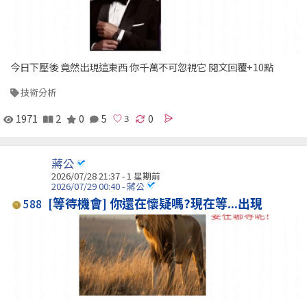
今日下壓後 竟然出現這東西 你千萬不可忽視它 閱文回覆+10點
技術分析
1971
2
0
5
0
蔣公
2026/07/28 21:37 - 1 星期前
2026/07/29 00:40 - 蔣公
[等待機會] 你還在懷疑嗎?現在等...出現
588