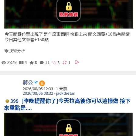
今天關鍵位置出現了 是什麼東西啊 快跟上來 閱文回覆+10點有閱讀
今日其他文章者+150點
技術分析
2879
4
0
11
1
蔣公
包
2026/08/05 12:33 - 1 天前
2026/08/06 08:32 - jackthetan
[昨晚提醒你了]今天拉高後你可以這樣做 接下
399
來重點是....