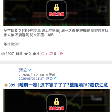
多空都要吃 [往下吃空單 往上吃多單] 周一之後 把握機會 關鍵位置找
出來後 不要客氣 閱文回覆+10點
技術分析
1907
5
0
4
0
蔣公
2026/07/31 23:08 - 6 天前
2026/08/02 11:37 - 蔣公
[睡前一發] 這下害了了了?整組壞掉?趕快注意
399