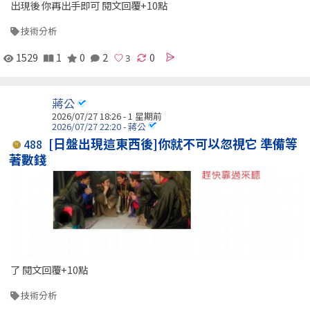
出現後 你再出手即可 閱文回覆+10點
技術分析
1529
1
0
2
0
蔣公
2026/07/27 18:26 - 1 星期前
2026/07/27 22:20 - 蔣公
[日盤出現這東西後]你就不可以忽視它 準備等
488
著數錢
了 閱文回覆+10點
技術分析