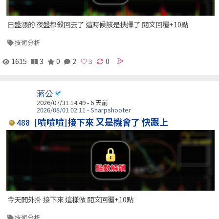
日盤漲的 夜盤都殺回去了 這時候該是抉擇了 閱文回覆+10點
技術分析
1615
3
0
2
0
蔣公
2026/07/31 14:49 - 6 天前
2026/08/01 02:11 - Sharpshooter
[噴噴噴]接下來 又是機會了 快跟上
488
今天開外掛 接下來 這樣做 閱文回覆+10點
技術分析