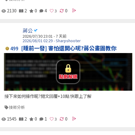
2130
2
0
4
0
蔣公
2026/07/30 23:01 - 7 天前
2026/08/01 02:29 - Sharpshooter
[睡前一發] 害怕還開心呢?蔣公畫圖教你
499
接下來如何操作呢?閱文回覆+10點 快跟上了解
技術分析
1545
2
0
1
0