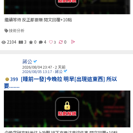
繼續等待 反正都要賺 閱文回覆+10點
技術分析
2104
3
0
4
0
蔣公
2026/08/04 23:47 - 2 天前
2026/08/05 13:17 - 蔣公
[睡前一發]今晚拉 明早[出現這東西] 所以
399
要.......
今晚突破高點後往上攻擊 接下來要注意這件事 閱文回覆+10點