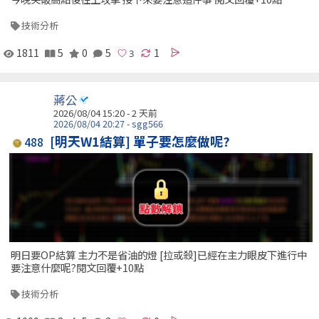
技術分析
1811
5
0
5
1
蔣公
2026/08/04 15:20 - 2 天前
2026/08/04 20:27 - sgg566
[明天W1結算] 單子要怎麼做呢?
488
明日要OP結算 主力不是省油的燈 [拉或殺]已經在主力眼皮下進行中
要注意什麼呢?閱文回覆+10點
技術分析