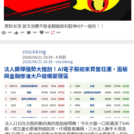
聚財女孩 首次消費不限金額贈犀利股神VIP一個月！！
∞
∞
∞
∞
∞
stockking
2026/04/21 16:38 - 4 月前
2026/04/21 16:38 - stockking
法人銀彈強勢大搜刮！AI電子股迎來買盤狂潮，面板
與金融慘淪大戶結帳變現區
法人21日在台股的動向真的是超級吸睛！今天大盤一口氣飆漲了646
點，成交量也跟著熱絡起來。仔細看看籌碼，三大法人聯手大買高
達676億元，其中外資老大哥更是豪擲超過600億元大舉進貨，投信