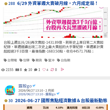
6/29 外資單週大賣破月線，六月成定局！
288
台股上週五(6/26)再次賣超-1431.89億、刷新史上單日第二大賣超
紀錄，單週連續出現二次史上最大賣超的大手筆紀錄，單週累計賣
超超過3千3百億，最後指數-1683.50點、收在44571.76點；
台積電
信驊
期貨
當沖
台指期
2155
8
10
1
0
露股go
2026/06/27 13:10 - 2 月前
2026/06/27 13:10 - 露股go
2026-06-27 國際焦點經濟數據＆台股最新動態
30