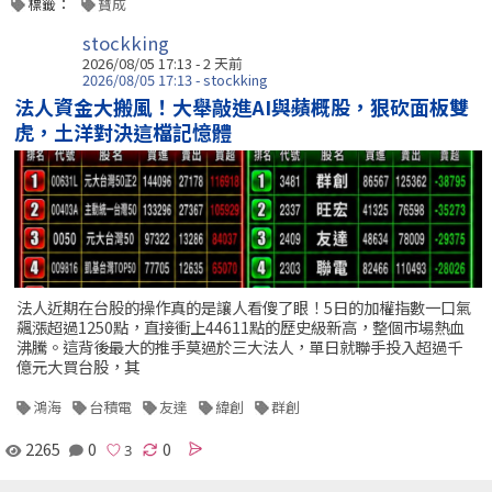
標籤：
寶成
stockking
2026/08/05 17:13 - 2 天前
2026/08/05 17:13 - stockking
法人資金大搬風！大舉敲進AI與蘋概股，狠砍面板雙
虎，土洋對決這檔記憶體
法人近期在台股的操作真的是讓人看傻了眼！5日的加權指數一口氣
飆漲超過1250點，直接衝上44611點的歷史級新高，整個市場熱血
沸騰。這背後最大的推手莫過於三大法人，單日就聯手投入超過千
億元大買台股，其
鴻海
台積電
友達
緯創
群創
2265
0
0