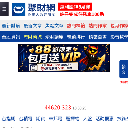
犀利股神8月賽
註冊完成任務拿100點
最新討論
最新文章
焦點文章
熱門標籤
熱門作家
包月作
台股資訊
聚財商城
聚財講座
暢銷排行
精裝套書
影音教
發
文
換稿費
44620
323
18:30:25
台指期
台積電
期貨
華邦電
選擇權
大盤
活動優惠
技術