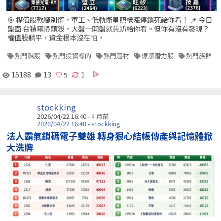
🎯 權值股軟腳別慌，軍工、低軌衛星照樣漲停鎖死給你看！ 📌 今日
盤面 台積電帶頭殺，大盤一開盤就先趴給你看。但你有沒有發現？
權值股躺平，資金根本沒在怕，
熱門飆股
熱門投資標的
熱門題材
爆漲潛力股
熱門族群
15188
13
1
stockking
2026/04/22 16:40 - 4 月前
2026/04/22 16:40 - stockking
法人霸氣鎖碼電子雙雄 轉身狠心結帳傳產與記憶體掀
大洗牌