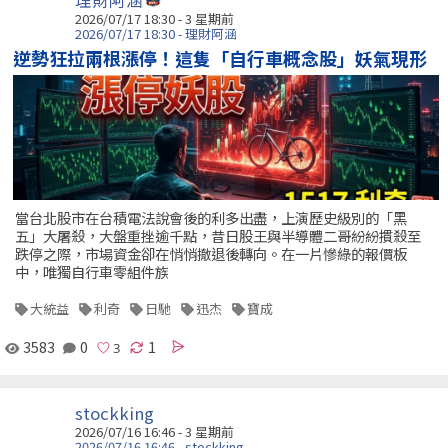
理財阿涵
2026/07/17 18:30 - 3 星期前
2026/07/17 18:30 - 理財阿涵
逆勢狂拉兩根漲停！這隻「自行車概念股」妖氣現形
當台北股市在台積電法說會後的利多出盡，上演歷史級別的「黑
五」大屠殺，大盤重挫逾千點，昔日股王與半導體二哥紛紛摜殺至
跌停之際，市場資金卻在悄悄撤退後轉向。在一片慘綠的報價板
中，唯獨自行車零組件族
大統益
利奇
日馳
迅杰
寶成
3583
0
1
stockking
2026/07/16 16:46 - 3 星期前
2026/07/16 16:46 - stockking