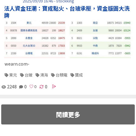
2025/09/09 16:46 - stockking
法人資金狂潮：寶成點火、台玻承壓，資金版圖大洗
牌
wearn.com-
東元
台玻
鴻海
台積電
寶成
2248
0
0
閱讀更多