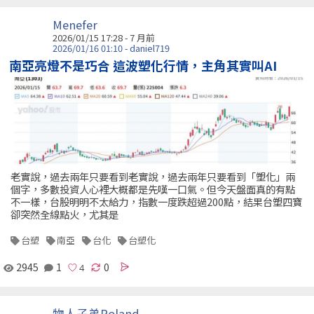
Menefer
2026/01/15 17:28 - 7 月前
2026/01/16 01:10 - daniel719
南亞亮燈不是巧合 這波塑化行情，主角其實叫AI
老實說，過去兩年只要看到老實說，過去兩年只要看到「塑化」兩
個字，多數投資人心裡大概都是先嘆一口氣。但今天盤面真的有點
不一樣，台股明明不太給力，指數一度跌超過200點，結果台塑四寶
卻突然全線點火，尤其是
台塑
南亞
台化
台塑化
2945
1
0
物人子弟Roland