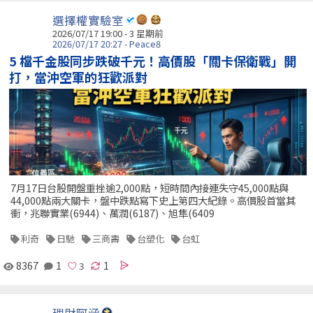
選擇權實驗室
2026/07/17 19:00 - 3 星期前
2026/07/17 20:27 - Peace8
5 檔千金股同步跌破千元！高價股「關卡保衛戰」開
打，當沖空軍的狂歡派對
7月17日台股開盤重挫逾2,000點，短時間內接連失守45,000點與
44,000點兩大關卡，盤中跌點寫下史上第四大紀錄。高價股首當其
衝，兆聯實業(6944)、萬潤(6187)、旭隼(6409
利奇
日馳
三商壽
台塑化
台虹
8367
1
1