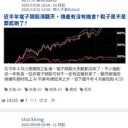
2025/10/05 16:16 - 10 月前
2025/10/22 10:38 - 物人子弟Roland
近半年電子類股漲翻天，傳產有沒有機會? 鞋子是不是
要起跑了?
在今年 4 月川普關稅之亂後，電子類股大多數都回來了，不少還創
近一年新高，但非電子類股可就不一定有這種榮景了，雖然玻璃因
玻纖布題材搭上 AI 列車有硬起來之外，從下圖今年 4 月最低點 4/10
志強-KY
來億-KY
鈺齊-KY
寶成
百和
14155
7
0
stockking
2025/09/09 16:46 - 11 月前