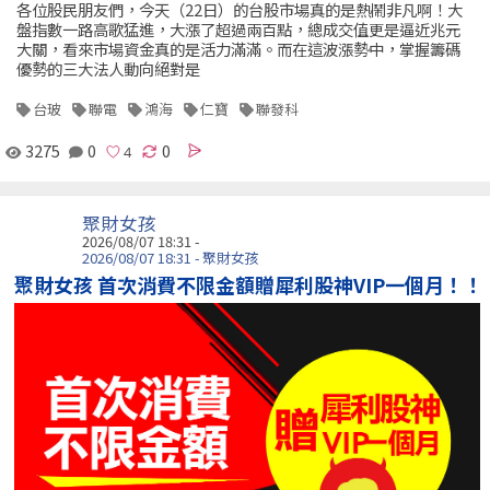
各位股民朋友們，今天（22日）的台股市場真的是熱鬧非凡啊！大
盤指數一路高歌猛進，大漲了超過兩百點，總成交值更是逼近兆元
大關，看來市場資金真的是活力滿滿。而在這波漲勢中，掌握籌碼
優勢的三大法人動向絕對是
台玻
聯電
鴻海
仁寶
聯發科
3275
0
0
聚財女孩
2026/08/07 18:31 -
2026/08/07 18:31 - 聚財女孩
聚財女孩 首次消費不限金額贈犀利股神VIP一個月！！