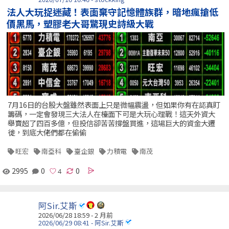
法人大玩捉迷藏！表面棄守記憶體族群，暗地瘋搶低
價黑馬，塑膠老大哥驚現史詩級大戰
7月16日的台股大盤雖然表面上只是微幅震盪，但如果你有在認真盯
籌碼，一定會發現三大法人在檯面下可是大玩心理戰！這天外資大
舉賣超了四百多億，但投信卻苦苦撐盤買進，這場巨大的資金大遷
徙，到底大佬們都在偷偷
旺宏
南亞科
臺企銀
力積電
南茂
2995
0
0
阿Sir.艾斯
2026/06/28 18:59 - 2 月前
2026/06/29 08:41 - 阿Sir.艾斯