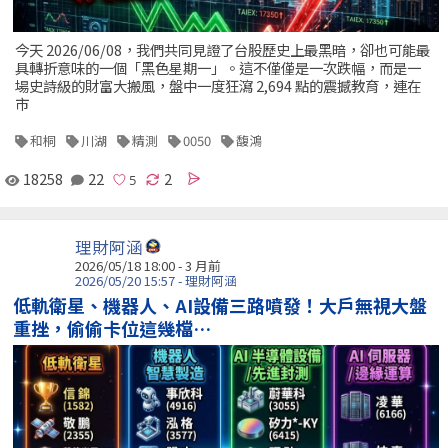
今天 2026/06/08，我們共同見證了台股歷史上最黑暗，卻也可能最
具轉折意味的一個「黑色星期一」。這不僅僅是一次跌幅，而是一
場史詩級的財富大搬風，盤中一度狂瀉 2,694 點的震撼教育，連在
市
和桐
川湖
精測
0050
馥鴻
18258
22
2
理財阿涵
2026/05/18 18:00 - 3 月前
2026/05/20 15:57 - 理財阿涵
低軌衛星、機器人、AI設備三路噴發！大戶無視大盤
重挫，偷偷卡位這幾檔…