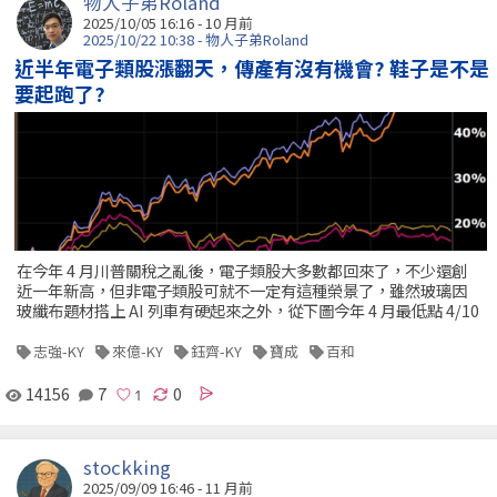
物人子弟Roland
2025/10/05 16:16 - 10 月前
2025/10/22 10:38 - 物人子弟Roland
近半年電子類股漲翻天，傳產有沒有機會? 鞋子是不是
要起跑了?
在今年 4 月川普關稅之亂後，電子類股大多數都回來了，不少還創
近一年新高，但非電子類股可就不一定有這種榮景了，雖然玻璃因
玻纖布題材搭上 AI 列車有硬起來之外，從下圖今年 4 月最低點 4/10
志強-KY
來億-KY
鈺齊-KY
寶成
百和
14156
7
0
stockking
2025/09/09 16:46 - 11 月前