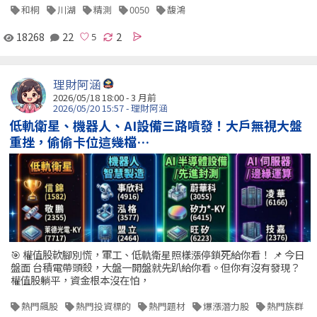
和桐
川湖
精測
0050
馥鴻
18268
22
2
理財阿涵
2026/05/18 18:00 - 3 月前
2026/05/20 15:57 - 理財阿涵
低軌衛星、機器人、AI設備三路噴發！大戶無視大盤
重挫，偷偷卡位這幾檔…
🎯 權值股軟腳別慌，軍工、低軌衛星照樣漲停鎖死給你看！ 📌 今日
盤面 台積電帶頭殺，大盤一開盤就先趴給你看。但你有沒有發現？
權值股躺平，資金根本沒在怕，
熱門飆股
熱門投資標的
熱門題材
爆漲潛力股
熱門族群