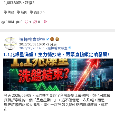
1,683.50點，跌幅3.
籌碼
新聞
露股go
1884
0
0
選擇權實驗室
2026/06/08 19:00 - 2 月前
2026/06/20 14:11 - 選擇權實驗室
1.1兆爆量洗盤！主力悄抄底，跟緊直接鎖定噴發股!
今天 2026/06/08，我們共同見證了台股歷史上最黑暗，卻也可能最
具轉折意味的一個「黑色星期一」。這不僅僅是一次跌幅，而是一
場史詩級的財富大搬風，盤中一度狂瀉 2,694 點的震撼教育，連在
市