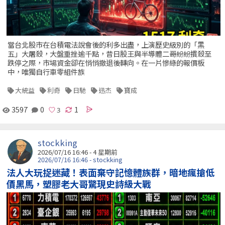
當台北股市在台積電法說會後的利多出盡，上演歷史級別的「黑
五」大屠殺，大盤重挫逾千點，昔日股王與半導體二哥紛紛摜殺至
跌停之際，市場資金卻在悄悄撤退後轉向。在一片慘綠的報價板
中，唯獨自行車零組件族
大統益
利奇
日馳
迅杰
寶成
3597
0
1
stockking
2026/07/16 16:46 - 4 星期前
2026/07/16 16:46 - stockking
法人大玩捉迷藏！表面棄守記憶體族群，暗地瘋搶低
價黑馬，塑膠老大哥驚現史詩級大戰