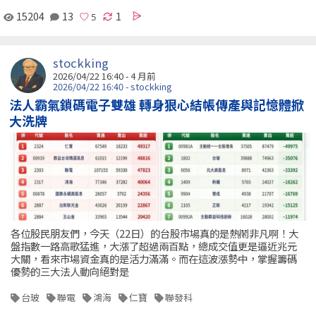
15204
13
1
stockking
2026/04/22 16:40 - 4 月前
2026/04/22 16:40 - stockking
法人霸氣鎖碼電子雙雄 轉身狠心結帳傳產與記憶體掀
大洗牌
各位股民朋友們，今天（22日）的台股市場真的是熱鬧非凡啊！大
盤指數一路高歌猛進，大漲了超過兩百點，總成交值更是逼近兆元
大關，看來市場資金真的是活力滿滿。而在這波漲勢中，掌握籌碼
優勢的三大法人動向絕對是
台玻
聯電
鴻海
仁寶
聯發科