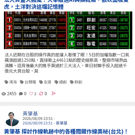
虎，土洋對決這檔記憶體
法人近期在台股的操作真的是讓人看傻了眼！5日的加權指數一口氣
飆漲超過1250點，直接衝上44611點的歷史級新高，整個市場熱血
沸騰。這背後最大的推手莫過於三大法人，單日就聯手投入超過千
億元大買台股，其
鴻海
台積電
友達
緯創
群創
2455
0
0
黃肇基
2026/08/09 23:51 -
2026/08/09 23:51 - 黃肇基
黃肇基 探討作線軌跡中的各種關鍵作線奧秘(台北)！