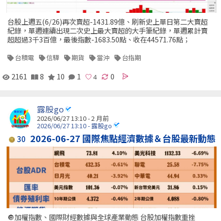
台股上週五(6/26)再次賣超-1431.89億、刷新史上單日第二大賣超
紀錄，單週連續出現二次史上最大賣超的大手筆紀錄，單週累計賣
超超過3千3百億，最後指數-1683.50點、收在44571.76點；
台積電
信驊
期貨
當沖
台指期
2161
8
10
1
0
露股go
2026/06/27 13:10 - 2 月前
2026/06/27 13:10 - 露股go
2026-06-27 國際焦點經濟數據＆台股最新動態
30
🔘加權指數、國際財經數據與全球產業動態 台股加權指數重挫