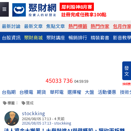
犀利股神8月賽
註冊完成任務拿100點
最新討論
最新文章
焦點文章
熱門標籤
熱門作家
包月作
台股資訊
聚財商城
聚財講座
暢銷排行
精裝套書
影音教
發
文
45033
736
04:59:59
換稿費
台指期
台積電
期貨
華邦電
選擇權
大盤
活動優惠
技術
標籤：
寶成
stockking
2026/08/05 17:13 - 4 天前
2026/08/05 17:13 - stockking
法人資金大搬風！大舉敲進AI與蘋概股，狠砍面板雙