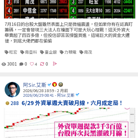
7月16日的台股大盤雖然表面上只是微幅震盪，但如果你有在認真盯
籌碼，一定會發現三大法人在檯面下可是大玩心理戰！這天外資大
舉賣超了四百多億，但投信卻苦苦撐盤買進，這場巨大的資金大遷
徙，到底大佬們都在偷偷
旺宏
南亞科
臺企銀
力積電
南茂
3001
0
0
阿Sir.艾斯
2026/06/28 18:59 - 2 月前
2026/06/29 08:41 - 阿Sir.艾斯
6/29 外資單週大賣破月線，六月成定局！
288