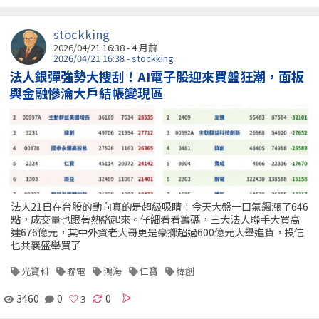
stockking
2026/04/21 16:38 - 4 月前
2026/04/21 16:38 - stockking
法人銀彈強勢大搜刮！AI電子股迎來買盤狂潮，面板
與金融慘淪大戶結帳變現區
法人21日在台股的動向真的是超級吸睛！今天大盤一口氣飆漲了646
點，成交量也跟著熱絡起來。仔細看看籌碼，三大法人聯手大買高
達676億元，其中外資老大哥更是豪擲超過600億元大舉進貨，投信
也共襄盛舉買了
光寶科
聯電
鴻海
仁寶
緯創
3460
0
0