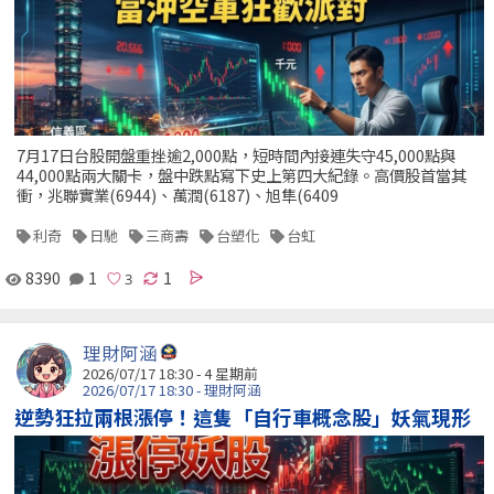
7月17日台股開盤重挫逾2,000點，短時間內接連失守45,000點與
44,000點兩大關卡，盤中跌點寫下史上第四大紀錄。高價股首當其
衝，兆聯實業(6944)、萬潤(6187)、旭隼(6409
利奇
日馳
三商壽
台塑化
台虹
8390
1
1
理財阿涵
2026/07/17 18:30 - 4 星期前
2026/07/17 18:30 - 理財阿涵
逆勢狂拉兩根漲停！這隻「自行車概念股」妖氣現形