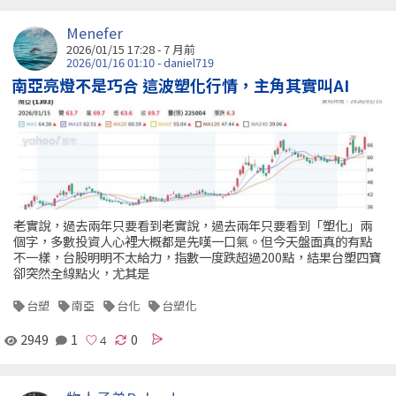
Menefer
2026/01/15 17:28 - 7 月前
2026/01/16 01:10 - daniel719
南亞亮燈不是巧合 這波塑化行情，主角其實叫AI
老實說，過去兩年只要看到老實說，過去兩年只要看到「塑化」兩
個字，多數投資人心裡大概都是先嘆一口氣。但今天盤面真的有點
不一樣，台股明明不太給力，指數一度跌超過200點，結果台塑四寶
卻突然全線點火，尤其是
台塑
南亞
台化
台塑化
2949
1
0