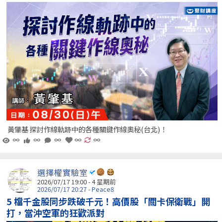
黃肇基 探討作線軌跡中的各種關鍵作線奧秘(台北)！
∞
∞
∞
∞
∞
選擇權實驗室
2026/07/17 19:00 - 4 星期前
2026/07/17 20:27 - Peace8
5 檔千金股同步跌破千元！高價股「關卡保衛戰」開
打，當沖空軍的狂歡派對