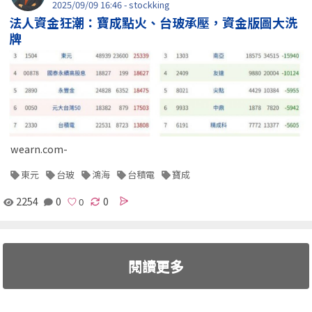
2025/09/09 16:46 - stockking
法人資金狂潮：寶成點火、台玻承壓，資金版圖大洗
牌
wearn.com-
東元
台玻
鴻海
台積電
寶成
2254
0
0
閱讀更多