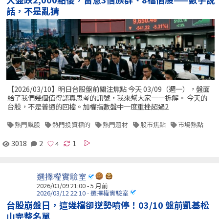
話，不是亂猜
【2026/03/10】明日台股盤前關注焦點 今天 03/09（週一），盤面
給了我們幾個值得認真思考的訊號，我來幫大家一一拆解。 今天的
台股，不是普通的回檔。加權指數盤中一度重挫超過2
熱門飆股
熱門投資標的
熱門題材
股市焦點
市場熱點
3018
2
1
選擇權實驗室
2026/03/09 21:00 - 5 月前
2026/03/12 22:10 - 選擇權實驗室
台股崩盤日，這幾檔卻逆勢噴停！03/10 盤前凱基松
山完整名單