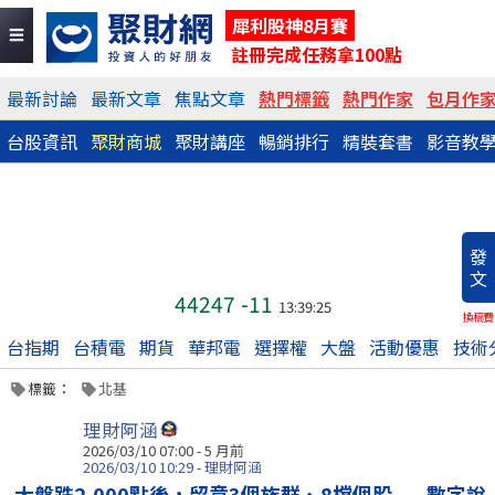
犀利股神8月賽
註冊完成任務拿100點
最新討論
最新文章
焦點文章
熱門標籤
熱門作家
包月作
台股資訊
聚財商城
聚財講座
暢銷排行
精裝套書
影音教
發
文
44247
-11
13:39:25
換稿費
台指期
台積電
期貨
華邦電
選擇權
大盤
活動優惠
技術
標籤：
北基
理財阿涵
2026/03/10 07:00 - 5 月前
2026/03/10 10:29 - 理財阿涵
大盤跌2,000點後，留意3個族群、8檔個股——數字說