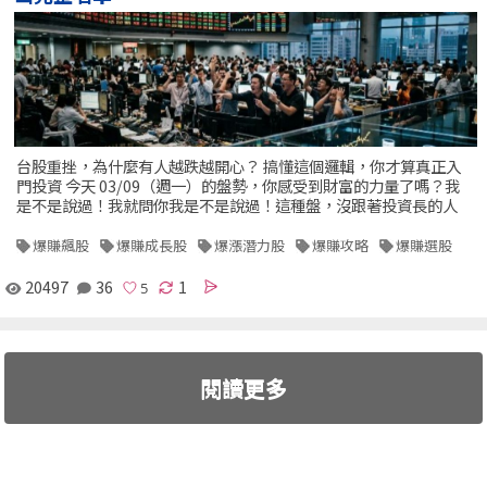
台股重挫，為什麼有人越跌越開心？ 搞懂這個邏輯，你才算真正入
門投資 今天 03/09（週一）的盤勢，你感受到財富的力量了嗎？我
是不是說過！我就問你我是不是說過！這種盤，沒跟著投資長的人
爆賺飆股
爆賺成長股
爆漲潛力股
爆賺攻略
爆賺選股
20497
36
1
閱讀更多