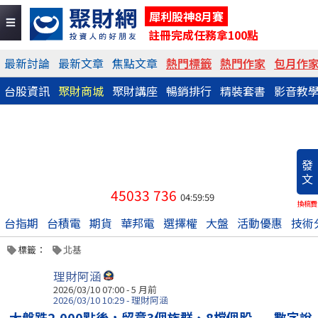
犀利股神8月賽
註冊完成任務拿100點
最新討論
最新文章
焦點文章
熱門標籤
熱門作家
包月作
台股資訊
聚財商城
聚財講座
暢銷排行
精裝套書
影音教
發
文
45033
736
04:59:59
換稿費
台指期
台積電
期貨
華邦電
選擇權
大盤
活動優惠
技術
標籤：
北基
理財阿涵
2026/03/10 07:00 - 5 月前
2026/03/10 10:29 - 理財阿涵
大盤跌2,000點後，留意3個族群、8檔個股——數字說