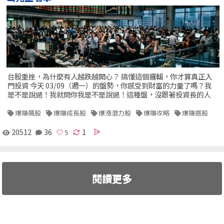
台股重挫，為什麼有人越跌越開心？ 搞懂這個邏輯，你才算真正入
門投資 今天 03/09（週一）的盤勢，你感受到財富的力量了嗎？我
是不是說過！我就問你我是不是說過！這種盤，沒跟著投資長的人
爆賺飆股
爆賺成長股
爆漲潛力股
爆賺攻略
爆賺選股
20512
36
1
閱讀更多