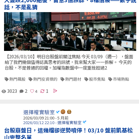
話，不是亂猜
【2026/03/10】明日台股盤前關注焦點 今天 03/09（週一），盤面
給了我們幾個值得認真思考的訊號，我來幫大家一一拆解。 今天的
台股，不是普通的回檔。加權指數盤中一度重挫超過2
熱門飆股
熱門投資標的
熱門題材
股市焦點
市場熱點
3023
2
1
選擇權實驗室
2026/03/09 21:00 - 5 月前
2026/03/12 22:10 - 選擇權實驗室
台股崩盤日，這幾檔卻逆勢噴停！03/10 盤前凱基松
山完整名單