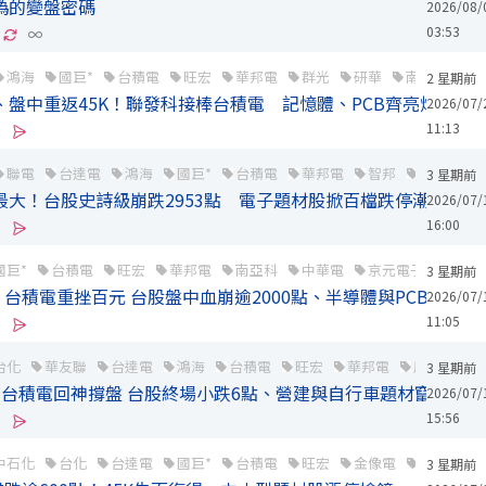
偽的變盤密碼
2026/08/
03:53
∞
鴻海
國巨*
台積電
旺宏
華邦電
群光
研華
南亞科
2 星期前
點、盤中重返45K！聯發科接棒台積電 記憶體、PCB齊亮燈
2026/07/
11:13
聯電
台達電
鴻海
國巨*
台積電
華邦電
智邦
金像電
3 星期前
上最大！台股史詩級崩跌2953點 電子題材股掀百檔跌停潮
2026/07/
16:00
國巨*
台積電
旺宏
華邦電
南亞科
中華電
京元電子
華新
3 星期前
台積電重挫百元 台股盤中血崩逾2000點、半導體與PCB跌停成
2026/07/
11:05
台化
華友聯
台達電
鴻海
台積電
旺宏
華邦電
廣達
南
3 星期前
億！台積電回神撐盤 台股終場小跌6點、營建與自行車題材竄出
2026/07/
15:56
中石化
台化
台達電
國巨*
台積電
旺宏
金像電
廣達
3 星期前