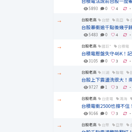
台積電法說前台股一度嚇
5893
0
-
台股老高
台塑
南亞
→
台股暴衝逾千點後幾乎歸
5483
0
-
台股老高
國巨*
台積電
→
台積電壓盤失守46K！記
3105
0
-
台股老高
川湖
聯電
→
台股上下震盪洗很大！南
9727
1
-
台股老高
台達電
鴻海
→
台積電衝2500也撐不
9166
0
-
台股老高
台聚
亞聚
→