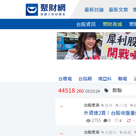
最新討論
最新文章
台股資訊
聚財商城
聚
台積電
台指期
南亞科
聯電
44518
260
03:53:24
台股老高
直得
川湖
→
外資連2買！台股收盤量
2755
0
-
台股老高
光寶科
聯電
→