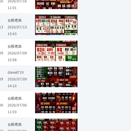
16
2026/07/16
11:01
漢翔
長榮航太
大立光
嘉晶
禾伸堂
欣興
日電貿
景碩
台股老高
13
2026/07/13
15:43
日月光投控
臻鼎-KY
德宏
頎邦
南電
南茂
群聯
台股老高
09
2026/07/09
15:58
超豐
京元電子
聯發科
立隆電
華新科
富邦金
國泰金
凱
daniel719
09
2026/07/09
14:10
南亞科
友達
超豐
京元電子
聯發科
強茂
華新科
亞航
台股老高
06
2026/07/06
11:03
弘裕
台船
聯電
台達電
鴻海
台積電
華邦電
廣達
南
台股老高
03
2026/07/03