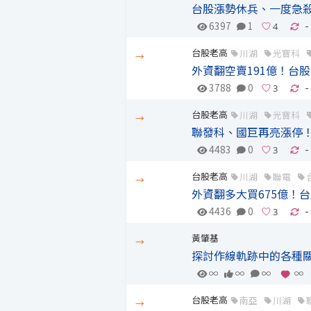
台股漲勢休兵、一度急殺
6397
1
-
台股老高
川湖
光寶科
→
外資翻空賣191億！台
3788
0
-
台股老高
川湖
光寶科
→
聯發科、國巨再亮漲停！
4483
0
-
台股老高
川湖
聯電
→
外資翻多大買675億！
4436
0
-
黃肇基
→
探討作線軌跡中的各種關
∞
∞
∞
∞
台股老高
南亞
川湖
→