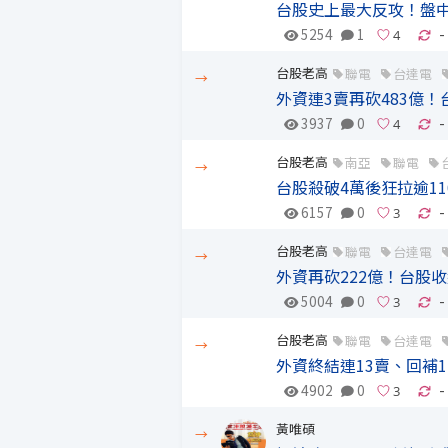
台股史上最大反攻！盤中
5254
1
-
台股老高
聯電
台達電
→
外資連3賣再砍483億
3937
0
-
台股老高
南亞
聯電
→
台股殺破4萬後狂拉逾11
6157
0
-
台股老高
聯電
台達電
→
外資再砍222億！台股
5004
0
-
台股老高
聯電
台達電
→
外資終結連13賣、回補1
4902
0
-
黃唯碩
→