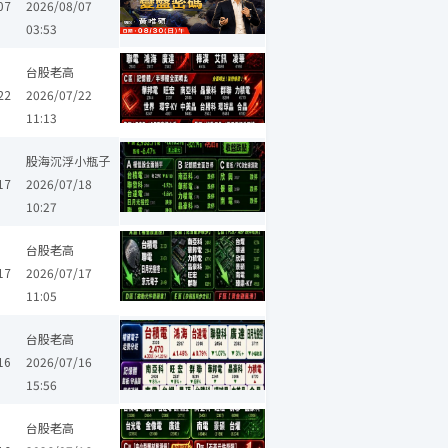
07
2026/08/07
03:53
聯發科
大毅
華新科
揚博
晶豪科
欣興
艾訊
景碩
緯創
台股老高
22
2026/07/22
11:13
台光電
南亞科
聯發科
華新科
晶豪科
禾伸堂
欣興
弘塑
股海沉浮小瓶子
17
2026/07/18
10:27
科
玉山金
兆豐金
晶豪科
嘉晶
奇鋐
欣興
景碩
精材
台股老高
排
17
2026/07/17
11:05
亞科
聯發科
國建
京城
宏璟
晶豪科
景碩
台勝科
日月
台股老高
16
2026/07/16
15:56
台光電
南亞科
聯發科
希華
晶豪科
禾伸堂
景碩
台嘉碩
台股老高