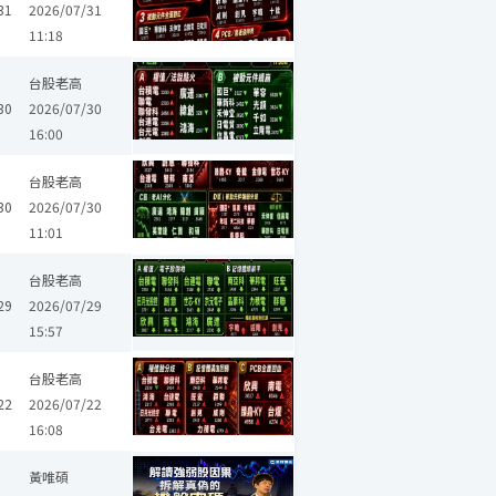
31
2026/07/31
11:18
聯發科
立隆電
華新科
晶豪科
禾伸堂
日電貿
緯創
千如
台股老高
30
2026/07/30
16:00
業達
金像電
凱美
廣達
台光電
南亞科
友達
聯發科
華
台股老高
30
2026/07/30
11:01
創見
聯發科
全新
華新科
晶豪科
禾伸堂
欣興
聯亞
台股老高
29
2026/07/29
15:57
聯發科
全新
大毅
華新科
亞航
漢翔
長榮航太
欣興
台股老高
22
2026/07/22
16:08
黃唯碩