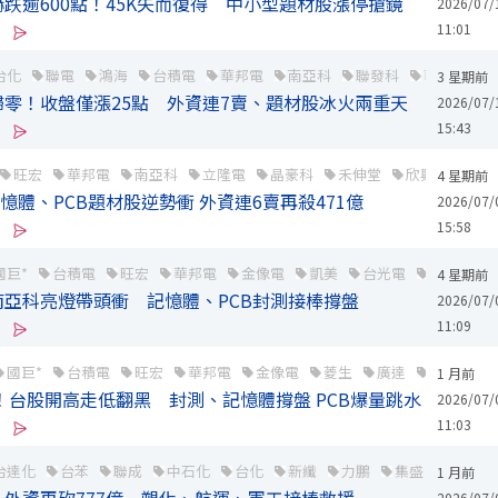
跌逾600點！45K失而復得 中小型題材股漲停搶鏡
2026/07/
11:01
台化
聯電
鴻海
台積電
華邦電
南亞科
聯發科
華新科
3 星期前
零！收盤僅漲25點 外資連7賣、題材股冰火兩重天
2026/07/
15:43
旺宏
華邦電
南亞科
立隆電
晶豪科
禾伸堂
欣興
景碩
4 星期前
憶體、PCB題材股逆勢衝 外資連6賣再殺471億
2026/07/
15:58
國巨*
台積電
旺宏
華邦電
金像電
凱美
台光電
南亞科
4 星期前
亞科亮燈帶頭衝 記憶體、PCB封測接棒撐盤
2026/07/
11:09
國巨*
台積電
旺宏
華邦電
金像電
菱生
廣達
台光電
1 月前
住！台股開高走低翻黑 封測、記憶體撐盤 PCB爆量跳水
2026/07/
11:03
台達化
台苯
聯成
中石化
台化
新纖
力鵬
集盛
南緯
1 月前
2026/07/