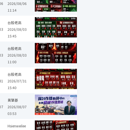
06
2026/08/06
11:14
南亞科
聯發科
華新科
晶豪科
奇鋐
欣興
聯亞
日電貿
台股老高
03
2026/08/03
15:45
智邦
金像電
凱美
台光電
南亞科
京元電子
聯發科
大毅
台股老高
03
2026/08/03
11:00
聯發科
華新科
欣興
聯亞
日電貿
波若威
景碩
先進光
台股老高
31
2026/07/31
15:40
黃肇基
07
2026/08/07
03:53
邦電
智邦
燿華
金像電
凱美
廣達
台光電
南亞科
創見
Hsienweilee