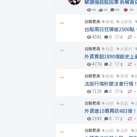
解讀強弱股因果 拆解真
∞
∞
∞
∞
台股老高
聯電
台達電
→
台股兩日狂彈逾2500
4381
0
-
台股老高
南亞
光寶科
→
外資賣超1890億創史
4776
2
-
台股老高
聯電
華通
→
法說行情秒變法會行情！
7125
0
-
台股老高
台塑
南亞
→
外資連10賣再砍483
1593
0
-
台股老高
台塑
台苯
→