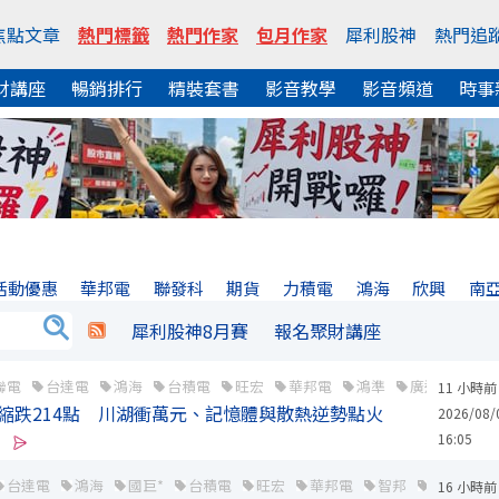
焦點文章
熱門標籤
熱門作家
包月作家
犀利股神
熱門追
財講座
暢銷排行
精裝套書
影音教學
影音頻道
時事
活動優惠
華邦電
聯發科
期貨
力積電
鴻海
欣興
南
犀利股神8月賽
報名聚財講座
聯電
台達電
鴻海
台積電
旺宏
華邦電
鴻準
廣達
南亞
11 小時前
縮跌214點 川湖衝萬元、記憶體與散熱逆勢點火
2026/08/
16:05
台達電
鴻海
國巨*
台積電
旺宏
華邦電
智邦
金像電
16 小時前