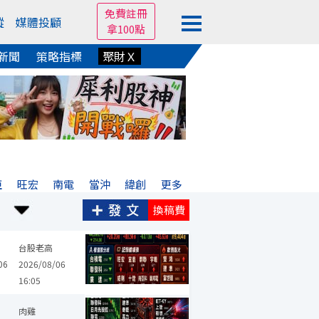
免費註冊
蹤
媒體投顧
拿100點
新聞
策略指標
聚財Ｘ
亞
旺宏
南電
當沖
緯創
更多
換稿費
科
建準
聯發科
盟立
奇鋐
威剛
雙鴻
氣立
十銓
信
台股老高
06
2026/08/06
16:05
台光電
建準
統懋
聯發科
義隆
華新科
晶豪科
奇鋐
肉雞