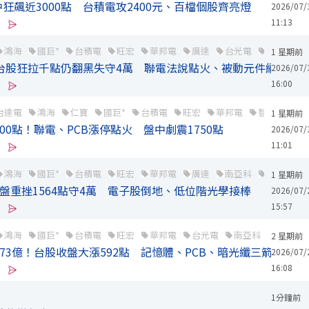
狂飆近3000點 台積電攻2400元、百檔個股齊亮燈
2026/07/
11:13
鴻海
國巨*
台積電
旺宏
華邦電
廣達
台光電
南亞科
1 星期前
！台股狂拉千點仍翻黑失守4萬 聯電法說點火、被動元件續崩
2026/07/
16:00
台達電
鴻海
仁寶
國巨*
台積電
旺宏
華邦電
智邦
英
1 星期前
00點！聯電、PCB漲停點火 盤中劇震1750點
2026/07/
11:01
鴻海
國巨*
台積電
旺宏
華邦電
廣達
南亞科
京元電子
1 星期前
收盤重挫1564點守4萬 電子股倒地、低位階光學接棒
2026/07/
15:57
鴻海
國巨*
台積電
旺宏
華邦電
台光電
南亞科
創見
2 星期前
73億！台股收盤大漲592點 記憶體、PCB、暗光纖三箭齊發
2026/07/
16:08
1分鐘前