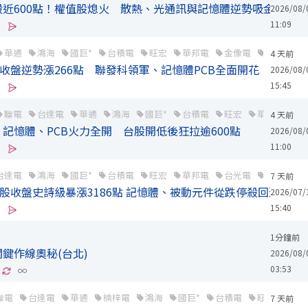
近600點！權值股熄火 散熱、光通訊與記憶體逆勢吸金
2026/08/
11:09
華通
鴻海
國巨*
台積電
旺宏
華邦電
金像電
廣達
4 天前
股收盤逆勢漲266點 聯發科領軍、記憶體PCB全面開花
2026/08/
15:45
聯電
台達電
華通
鴻海
國巨*
台積電
旺宏
華邦電
4 天前
記憶體、PCB火力全開 台股開低後狂拉逾600點
2026/08/
11:00
台達電
鴻海
國巨*
台積電
旺宏
華邦電
台光電
南亞科
7 天前
台股收盤史詩級暴漲3186點 記憶體、被動元件從跌停殺回漲停
2026/07/
15:40
1分鐘前
鍵作線奧秘(台北)
2026/08/
03:53
∞
聯電
台達電
華通
楠梓電
鴻海
國巨*
台積電
旺宏
華
7 天前