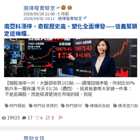
選擇權實驗室
2026/03/26 21:00 - 5 月前
2026/04/01 16:12 - 選擇權實驗室
南亞科漲停、奇鋐歷史高、塑化全面爆發——信義幫鎖
定這幾檔..
【個股漲停一片、大盤卻收跌101點 ——讀懂這個矛盾，你就比90%
散戶多一層保護 今天 03/26（週四），投資長要帶大家做一件事：
不是追飆股，而是搞清楚現在市場的錢，到底
熱門飆股
熱門投資標的
熱門題材
爆賺成長股
爆漲潛力股
19923
17
3
聚財女孩