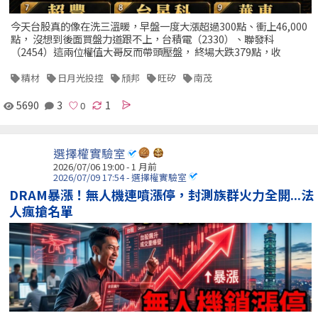
今天台股真的像在洗三溫暖，早盤一度大漲超過300點、衝上46,000
點， 沒想到後面買盤力道跟不上，台積電（2330）、聯發科
（2454）這兩位權值大哥反而帶頭壓盤， 終場大跌379點，收
精材
日月光投控
頎邦
旺矽
南茂
5690
3
1
選擇權實驗室
2026/07/06 19:00 - 1 月前
2026/07/09 17:54 - 選擇權實驗室
DRAM暴漲！無人機連噴漲停，封測族群火力全開...法
人瘋搶名單