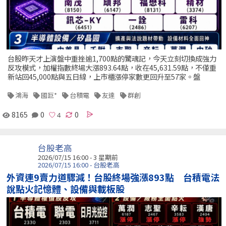
台股昨天才上演盤中重挫逾1,700點的驚魂記，今天立刻切換成強力
反攻模式，加權指數終場大漲893.64點，收在45,631.59點，不僅重
新站回45,000點與五日線，上市櫃漲停家數更回升至57家。盤
鴻海
國巨*
台積電
友達
群創
8165
0
0
台股老高
2026/07/15 16:00 - 3 星期前
2026/07/15 16:00 - 台股老高
外資連9賣力道驟減！台股終場強漲893點 台積電法
說點火記憶體、設備與載板股