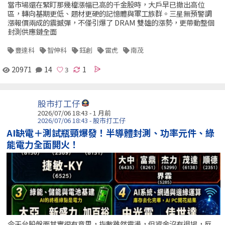
當市場還在緊盯那幾檔漲幅已高的千金股時，大戶早已撤出高位
區，轉向基期更低、題材更硬的記憶體與軍工族群。三星無預警調
漲報價兩成的震撼彈，不僅引爆了 DRAM 雙雄的漲勢，更帶動整個
封測供應鏈全面
豐達科
智伸科
鈺創
雷虎
南茂
20971
14
1
股市打工仔
2026/07/06 18:43 - 1 月前
2026/07/06 18:43 - 股市打工仔
AI缺電＋測試瓶頸爆發！半導體封測、功率元件、綠
能電力全面開火！
今天台股盤面其實很有意思，指數雖然震盪，但資金沒有退場，反