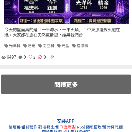
今天的盤面真的是「一半海水，一半火焰」！中東那邊戰火還在
燒，大家都在擔心天然氣斷鏈，結果我們台
光洋科
旺宏
南亞科
元晶
福懋科
6497
0
0
閱讀更多
安裝APP
論壇舊檔
|
認證作家
|
書籍出版
|
刊登廣告
|
RSS
|
隱私權政策
|
常見問題
|
關於聚財網
|
加入聚財網作家