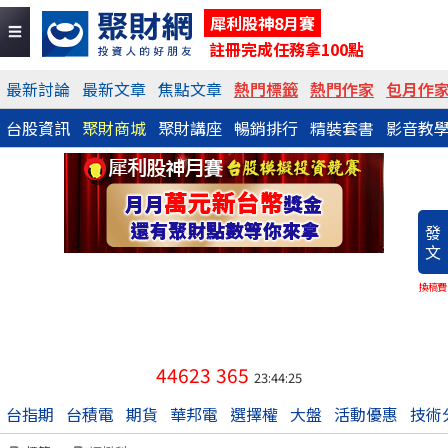
犀利股神8月賽
註冊完成任務拿100點
最新討論
最新文章
焦點文章
熱門標籤
熱門作家
包月作
台股資訊
聚財商城
聚財講座
暢銷排行
精裝套書
影音教
發
文
換稿費
44623
365
23:44:25
台指期
台積電
期貨
華邦電
選擇權
大盤
活動優惠
技術