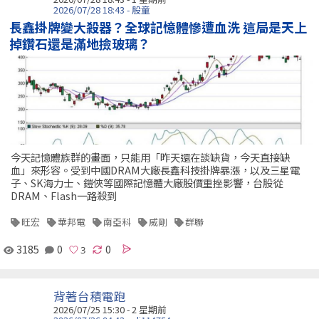
2026/07/28 18:43 - 股童
長鑫掛牌變大殺器？全球記憶體慘遭血洗 這局是天上
掉鑽石還是滿地撿玻璃？
今天記憶體族群的畫面，只能用「昨天還在談缺貨，今天直接缺
血」來形容。受到中國DRAM大廠長鑫科技掛牌暴漲，以及三星電
子、SK海力士、鎧俠等國際記憶體大廠股價重挫影響，台股從
DRAM、Flash一路殺到
旺宏
華邦電
南亞科
威剛
群聯
3185
0
0
背著台積電跑
2026/07/25 15:30 - 2 星期前