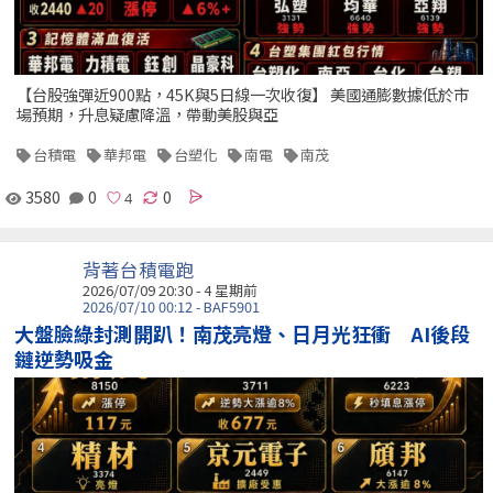
【台股強彈近900點，45K與5日線一次收復】 美國通膨數據低於市
場預期，升息疑慮降溫，帶動美股與亞
台積電
華邦電
台塑化
南電
南茂
3580
0
0
背著台積電跑
2026/07/09 20:30 - 4 星期前
2026/07/10 00:12 - BAF5901
大盤臉綠封測開趴！南茂亮燈、日月光狂衝 AI後段
鏈逆勢吸金