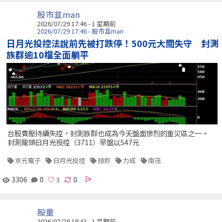
股市韭man
2026/07/29 17:46 - 1 星期前
2026/07/29 17:46 - 股市韭man
日月光投控法說前先被打跌停！500元大關失守 封測
族群逾10檔全面躺平
台股賣壓持續失控，封測族群也成為今天盤面慘烈的重災區之一。
封測龍頭日月光投控（3711）早盤以547元
京元電子
日月光投控
頎邦
力成
南茂
3306
0
0
股童
2026/07/28 18:43 - 1 星期前