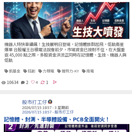
機器人特快車續飆！生技展明日登場，記憶體族群起飛，低軌衛星
爆單 台股權王台積電法說會前夕，市場資金已按耐不住，在大盤重
返 45,000 點之際，多股資金洪流正同時在記憶體、生技、機器人與
低軌
凱基金
鈺創
力積電
雅特力-KY
南電
10634
2
1
股市打工仔
2026/07/15 18:57 - 3 星期前
2026/07/15 18:57 - 股市打工仔
記憶體、封測、半導體設備、PCB全面開火！