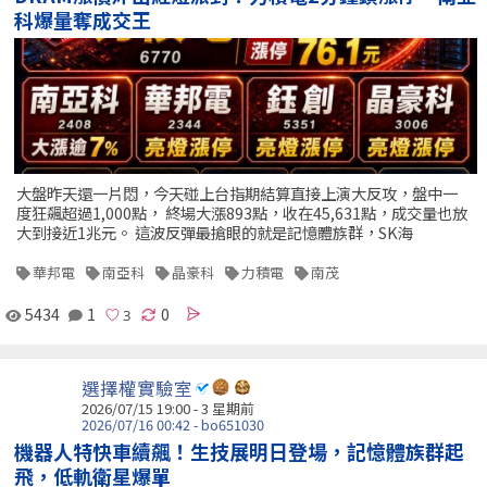
科爆量奪成交王
大盤昨天還一片悶，今天碰上台指期結算直接上演大反攻，盤中一
度狂飆超過1,000點， 終場大漲893點，收在45,631點，成交量也放
大到接近1兆元。 這波反彈最搶眼的就是記憶體族群，SK海
華邦電
南亞科
晶豪科
力積電
南茂
5434
1
0
選擇權實驗室
2026/07/15 19:00 - 3 星期前
2026/07/16 00:42 - bo651030
機器人特快車續飆！生技展明日登場，記憶體族群起
飛，低軌衛星爆單