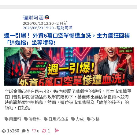
理財阿涵
2026/06/13 12:30 - 2 月前
2026/06/23 15:20 - 理財阿涵
週一引爆！ 外資6萬口空單慘遭血洗，主力瘋狂回補
「這幾檔」坐等噴發!
全球金融市場在過去 48 小時內經歷了戲劇性的轉折。原本市場籠罩
在川普對伊朗發動猛烈攻擊的陰影下，甚至傳出要佔領霍爾木茲海
峽的戰略要地哈格島。然而，這位被市場戲稱為「放羊的孩子」的
領袖，在短短
南亞科
聯發科
日月光投控
力成
矽格
15260
5
1