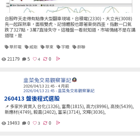
台股昨天走得有點像大型翻車現場，台積電(2330)、大立光(3008)
先一起踩煞車，面板雙虎、記憶體股也跟著東倒西歪，指數一口氣
跌了327點，3萬7直接失守。這種盤一看就知道，市場情緒不是在講
道理，是
華邦電
威剛
華東
宇瞻
群聯
21179
5
0
韭菜兔交易觀察筆記
2026/04/13 21:45 - 4 月前
2026/04/13 21:45 - 韭菜兔交易觀察筆記
260413 盤後程式選股
📌 多家外資買入 台化(1326), 富喬(1815), 高力(8996), 高技(5439),
新應材(4749), 毅嘉(2402), 富采(3714), 文曄(3036),
19493
0
0