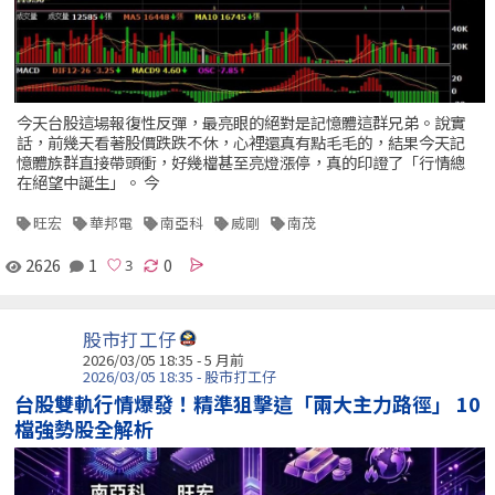
今天台股這場報復性反彈，最亮眼的絕對是記憶體這群兄弟。說實
話，前幾天看著股價跌跌不休，心裡還真有點毛毛的，結果今天記
憶體族群直接帶頭衝，好幾檔甚至亮燈漲停，真的印證了「行情總
在絕望中誕生」。 今
旺宏
華邦電
南亞科
威剛
南茂
2626
1
0
股市打工仔
2026/03/05 18:35 - 5 月前
2026/03/05 18:35 - 股市打工仔
台股雙軌行情爆發！精準狙擊這「兩大主力路徑」 10
檔強勢股全解析