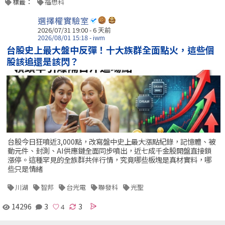
標籤：
福懋科
選擇權實驗室
2026/07/31 19:00 - 6 天前
2026/08/01 15:18 - iwm
台股史上最大盤中反彈！十大族群全面點火，這些個
股該追還是該閃？
台股今日狂噴近3,000點，改寫盤中史上最大漲點紀錄，記憶體、被
動元件、封測、AI供應鏈全面同步噴出，近七成千金股開盤直接鎖
漲停。這種罕見的全族群共伴行情，究竟哪些板塊是真材實料，哪
些只是情緒
川湖
智邦
台光電
聯發科
光聖
14296
3
3