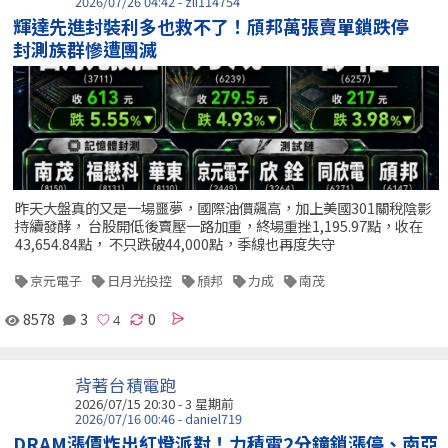
2026/07/26 04:42 - zli114754
輝達先進封裝利多也救不了！頎邦萬張賣單鎖跌停
封測族群慘遭團滅
昨天大盤真的又是一場噩夢，國際油價飆高，加上美國301關稅陰影
持續發酵， 台股開低後賣壓一路加重，終場重挫1,195.97點，收在
43,654.84點， 不只跌破44,000點，季線也再度失守
京元電子
日月光投控
頎邦
力成
南茂
8578
3
0
背著台積電跑
2026/07/15 20:30 - 3 星期前
2026/07/16 00:46 - daniel719
DRAM漲價炸出紅燈派對！力積電2分鐘鎖漲停、南亞