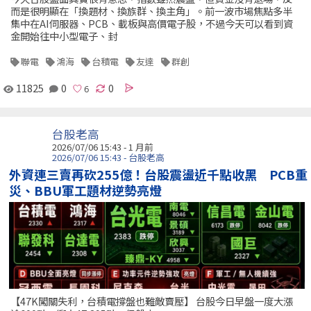
而是很明顯在「換題材、換族群、換主角」。前一波市場焦點多半
集中在AI伺服器、PCB、載板與高價電子股，不過今天可以看到資
金開始往中小型電子、封
聯電
鴻海
台積電
友達
群創
11825
0
0
台股老高
2026/07/06 15:43 - 1 月前
2026/07/06 15:43 - 台股老高
外資連三賣再砍255億！台股震盪近千點收黑 PCB重
災、BBU軍工題材逆勢亮燈
【47K闖關失利，台積電撐盤也難敵賣壓】 台股今日早盤一度大漲