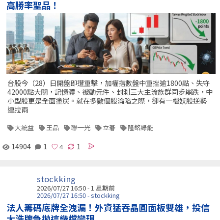
高勝率聖品！
台股今（28）日開盤即遭重擊，加權指數盤中重挫逾1800點、失守
42000點大關，記憶體、被動元件、封測三大主流族群同步崩跌，中
小型股更是全面塗炭。就在多數個股淪陷之際，卻有一檔妖股逆勢
連拉兩
大統益
王品
聯一光
立碁
隆銘綠能
14904
1
1
stockking
2026/07/27 16:50 - 1 星期前
2026/07/27 16:50 - stockking
法人籌碼底牌全洩漏！外資猛吞晶圓面板雙雄，投信
大洗牌急拋這幾檔變現