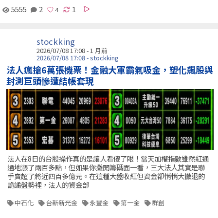
5555
2
1
stockking
2026/07/08 17:08 - 1 月前
2026/07/08 17:08 - stockking
法人瘋搶6萬張機票！金融大軍霸氣吸金，塑化飆股與
封測巨頭慘遭結帳套現
法人在8日的台股操作真的是讓人看傻了眼！當天加權指數雖然紅通
通地漲了兩百多點，但如果你攤開籌碼面一看，三大法人其實是聯
手賣超了將近四百多億元。在這種大盤收紅但資金卻悄悄大撤退的
詭譎盤勢裡，法人的資金部
中石化
台新新光金
永豐金
第一金
群創