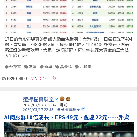
17日的台股市場真的是讓人熱血沸騰啊！大盤指數一口氣狂飆了494
點，直接衝上33836點大關，成交量也放大到了8400多億元。看著
滿江紅的看盤軟體，大家一定很好奇，這些掌握龐大資金的三大法
人到底在玩什
華邦電
友達
新興
晶豪科
力積電
6890
0
0
選擇權實驗室
2026/03/12 21:00 - 5 月前
2026/03/17 22:33 - 選擇權實驗室
AI伺服器10倍成長、EPS 49元、配息22元⋯⋯外資