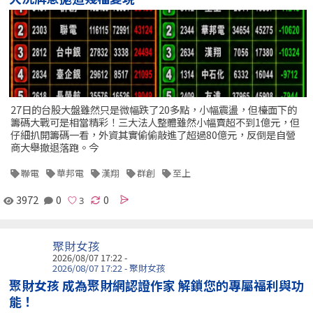
27日的台股大盤雖然只是微幅跌了20多點，小幅震盪，但檯面下的
籌碼大戰可是相當精彩！三大法人整體雖然小幅賣超不到1億元，但
仔細扒開籌碼一看，外資其實偷偷敲進了超過80億元，反倒是自營
商大舉撤退落跑。今
聯電
華邦電
漢翔
群創
至上
3972
0
0
聚財女孩
2026/08/07 17:22 -
2026/08/07 17:22 - 聚財女孩
聚財女孩 成為聚財網認證作家 解鎖您的專屬福利與功
能！