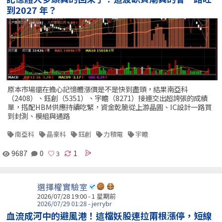
到2027 年？
原本市場還在擔心記憶體漲價是不是快到盡頭，結果南亞科
（2408）、鈺創（5351）、宇瞻（8271）接連交出超誇張的成績
單，搭配HBM供應持續吃緊，資金乾脆從上游晶圓、IC設計一路買
到封測、模組與通路
南亞科
晶豪科
鈺創
力積電
宇瞻
9687
0
1
選擇權實驗室
2026/07/28 19:00 - 1 星期前
2026/07/29 01:28 - jerrybr
血流成河中的避風港！這檔妖股連拉兩根漲停，短線