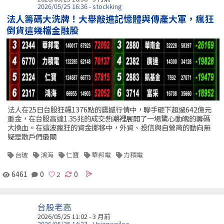
2026/05/25 16:36 - stockking
法人籌碼大洗牌！大舉敲進記憶體與傳產大軍，瘋狂
倒貨這幾檔金融股
法人在25日台股狂飆1376點的震撼行情中，聯手砸下超過642億元
重金，在台股高達1.35兆的成交熱潮裡展開了一場驚心動魄的籌碼
大換血。在這波瘋狂的資金挪移中，外資、投信與自營商的動向無
疑是散戶們最關
台玻
鴻海
仁寶
華邦電
力積電
6461
0
0
台股老高
2026/05/25 11:02 - 3 月前
2026/05/25 14:23 - Hsienweilee