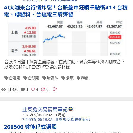
AI大咖來台行情炸裂！台股盤中狂噴千點衝43K 台積
電、聯發科、台達電三箭齊發
台股今日盤中氣勢全面爆發，在黃仁勳、蘇姿丰等科技大咖來台，
以及COMPUTEX即將登場的題材催
台達電
台積電
聯發科
景碩
群創
11320
1
0
韭菜兔交易觀察筆記
2026/05/06 18:32 - 3 月前
2026/05/06 18:32 - 韭菜兔交易觀察筆記
260506 盤後程式選股