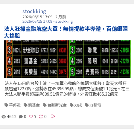
stockking
2026/06/15 17:09 - 2 月前
2026/06/15 17:09 - stockking
法人狂掃金融航空大軍！無情提款半導體，百億銀彈
大換股
法人在15日的台股上演了一場驚心動魄的籌碼大挪移！當天大盤狂
飆超過1227點，強勢收在45396.99點，總成交值衝破1.1兆元。在三
大法人聯手買超高達639.51億元的背後，外資狂撒465.32億元
華邦電
凱基金
台新新光金
力成
力積電
4612
0
0