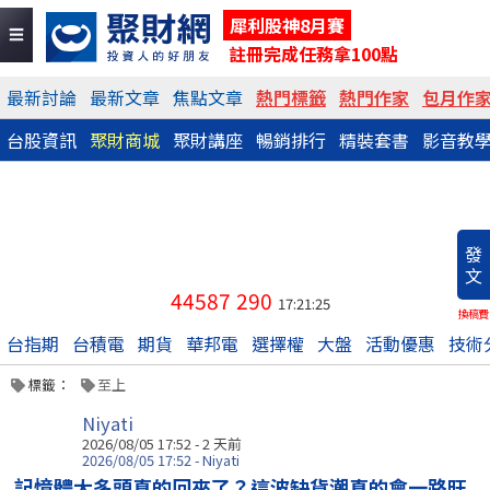
犀利股神8月賽
註冊完成任務拿100點
最新討論
最新文章
焦點文章
熱門標籤
熱門作家
包月作
台股資訊
聚財商城
聚財講座
暢銷排行
精裝套書
影音教
發
文
44587
290
17:21:25
換稿費
台指期
台積電
期貨
華邦電
選擇權
大盤
活動優惠
技術
標籤：
至上
Niyati
2026/08/05 17:52 - 2 天前
2026/08/05 17:52 - Niyati
記憶體大多頭真的回來了？這波缺貨潮真的會一路旺