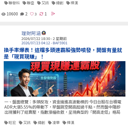
聯發科
聯亞
艾訊
緯創
樺漢
10600
2
1
理財阿涵
2026/07/22 18:30 - 2 星期前
2026/07/23 04:12 - BAF5901
換手率爆表！這檔多頭連霸股強勢噴發，開盤有量就
是「現買現賺」！
一、盤面總覽：多頭反攻，資金搶進高波動標的 今日台股在台積電
ADR大漲5.55%的帶動下，早盤跳空開高超過千點。然而盤中隨即
出現獲利了結賣壓，指數漲幅收斂，呈現典型的「開高走低」格局
旺宏
艾訊
緯創
凌華
樺漢