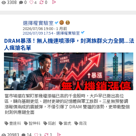
3308
0
0
選擇權實驗室
2026/07/06 19:00 - 1 月前
2026/07/09 17:54 - 選擇權實驗室
DRAM暴漲！無人機連噴漲停，封測族群火力全開...法
人瘋搶名單
當市場還在緊盯那幾檔漲幅已高的千金股時，大戶早已撤出高位
區，轉向基期更低、題材更硬的記憶體與軍工族群。三星無預警調
漲報價兩成的震撼彈，不僅引爆了 DRAM 雙雄的漲勢，更帶動整個
封測供應鏈全面
豐達科
智伸科
鈺創
雷虎
南茂
20983
14
1