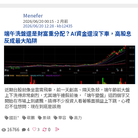
Menefer
2026/06/20 00:15 - 2 月前
2026/06/20 12:28 - kb12435
端午洗盤還是財富重分配？AI資金還沒下車，高股息
反成最大陷阱
近期台股就像坐雲霄飛車，前一天創高、隔天急殺，端午節前大盤
上下洗得非常劇烈，尤其端午連假前後，「端午變盤」這四個字又
開始在市場上到處飄，搞得不少投資人看著帳面損益上下跳，心裡
忍不住想問：現在到底是該抱
國巨*
敬鵬
景碩
華容
高力
16766
4
0