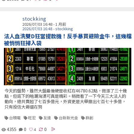
stockking
2026/07/03 16:48 - 1 月前
2026/07/03 16:48 - stockking
法人血洗雙D狂當提款機！反手暴買避險金牛，這幾檔
被悄悄狂掃入袋
今天的盤勢，雖然大盤最後硬是收紅在46780.62點，微漲了三十幾
點，但底下的暗潮洶湧可真是精彩。稍微看了一下今天三大法人的
動向，總共賣超了七百多億元，外資更是大舉撤出七百七十多億，
只有投信大哥還在努
台積電
旺宏
友達
台新新光金
群創
4355
0
0