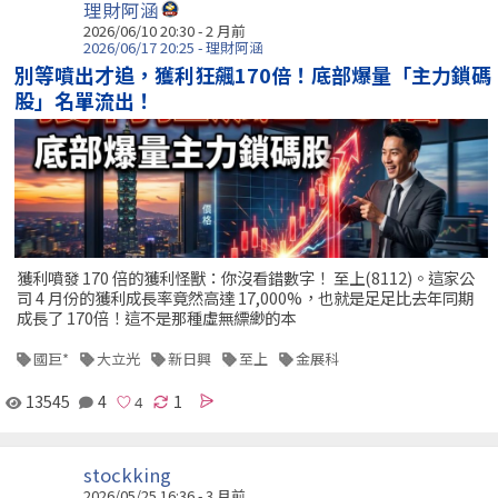
理財阿涵
2026/06/10 20:30 - 2 月前
2026/06/17 20:25 - 理財阿涵
別等噴出才追，獲利狂飆170倍！底部爆量「主力鎖碼
股」名單流出！
獲利噴發 170 倍的獲利怪獸：你沒看錯數字！ 至上(8112)。這家公
司 4 月份的獲利成長率竟然高達 17,000%，也就是足足比去年同期
成長了 170倍！這不是那種虛無縹緲的本
國巨*
大立光
新日興
至上
金展科
13545
4
1
stockking
2026/05/25 16:36 - 3 月前