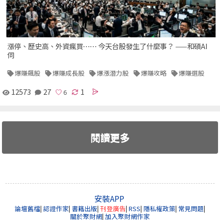
漲停、歷史高、外資瘋買⋯⋯ 今天台股發生了什麼事？ ——和碩AI
伺
爆賺飆股
爆賺成長股
爆漲潛力股
爆賺攻略
爆賺選股
12573
27
1
閱讀更多
安裝APP
論壇舊檔
|
認證作家
|
書籍出版
|
刊登廣告
|
RSS
|
隱私權政策
|
常見問題
|
關於聚財網
|
加入聚財網作家