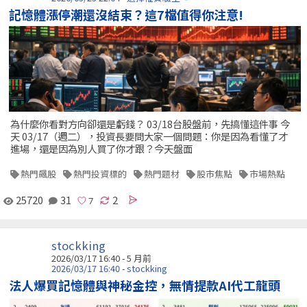
記憶體漲停潮還沒結束？這7檔值得你注意!
為什麼你看對方向卻還是虧錢？ 03/18台股盤前，先搞懂這件事 今
天 03/17（週二），投資長要問大家一個問題：你是因為看懂了才
進場，還是因為別人買了你才跟？今天盤面
熱門飆股
熱門投資標的
熱門題材
股市焦點
市場熱點
25720
31
2
stockking
2026/03/17 16:40 - 5 月前
2026/03/17 16:40 - stockking
法人爆買記憶體與神秘金控，無情提款AI代工龍頭