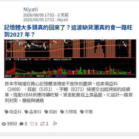
Niyati
2026/08/05 17:52 - 3 天前
2026/08/05 17:52 - Niyati
記憶體大多頭真的回來了？這波缺貨潮真的會一路旺
到2027 年？
原本市場還在擔心記憶體漲價是不是快到盡頭，結果南亞科
（2408）、鈺創（5351）、宇瞻（8271）接連交出超誇張的成績
單，搭配HBM供應持續吃緊，資金乾脆從上游晶圓、IC設計一路買
到封測、模組與通路
南亞科
晶豪科
鈺創
力積電
宇瞻
9950
0
1