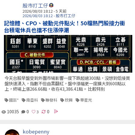
股市打工仔
2026/08/03 18:12 - 5 天前
2026/08/03 18:12 - 股市打工仔
記憶體、CPO、被動元件點火！50檔熱門股接力衝
台積電休兵也擋不住漲停潮
今天台股早盤受到外圍市場影響一度下跌超過300點，沒想到低接買
盤快速湧入，指數不但由黑翻紅，盤中漲幅更一度擴大到600點以
上，終場上漲266.66點，收在43,386.41點。 比較特別
國巨*
南亞科
聯發科
欣興
華星光
10035
0
0
kobepenny