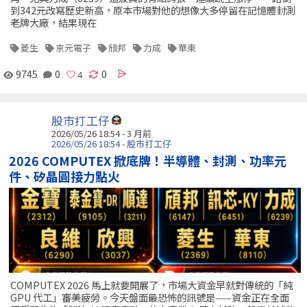
到342元改寫歷史新高，原本市場對他的想像大多停留在記憶體封測
老牌大廠，結果現在
菱生
京元電子
頎邦
力成
華東
9745
0
0
股市打工仔
2026/05/26 18:54 - 3 月前
2026/05/26 18:54 - 股市打工仔
2026 COMPUTEX 掀底牌！半導體、封測、功率元
件、矽晶圓接力點火
COMPUTEX 2026 馬上就要開展了，市場大資金早就對傳統的「純
GPU 代工」審美疲勞。今天盤面最恐怖的訊號是——資金正在全面