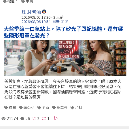
標籤：
華東
理財阿涵
2026/08/05 18:30 - 3 天前
2026/08/06 10:54 - 理財阿涵
大盤季線一口氣站上，除了矽光子跟記憶體，還有哪
些隱形冠軍在發光？
美股創高、地緣政治降溫，今天台股真的讓大家看傻了眼！原本大
家還在擔心盤勢會不會繼續往下探，結果美伊談判傳出好消息，荷
姆茲海峽有機會重新開放，國際油價應聲回落，這波行情到底看點
在哪？是短暫的反彈
聯電
南亞科
全新
藥華藥
台虹
21274
26
1