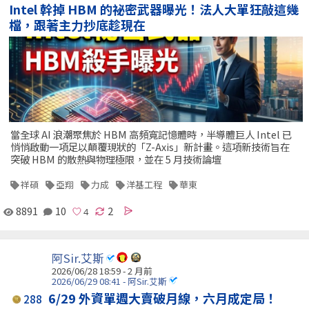
Intel 幹掉 HBM 的祕密武器曝光！法人大單狂敲這幾
檔，跟著主力抄底趁現在
當全球 AI 浪潮聚焦於 HBM 高頻寬記憶體時，半導體巨人 Intel 已
悄悄啟動一項足以顛覆現狀的「Z-Axis」新計畫。這項新技術旨在
突破 HBM 的散熱與物理極限，並在 5 月技術論壇
祥碩
亞翔
力成
洋基工程
華東
8891
10
2
阿Sir.艾斯
2026/06/28 18:59 - 2 月前
2026/06/29 08:41 - 阿Sir.艾斯
6/29 外資單週大賣破月線，六月成定局！
288