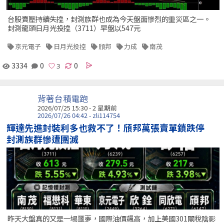
台股賣壓持續失控，封測族群也成為今天盤面慘烈的重災區之一。
封測龍頭日月光投控（3711）早盤以547元
京元電子
日月光投控
頎邦
力成
南茂
3334
0
0
背著台積電跑
2026/07/25 15:30 - 2 星期前
2026/07/26 04:42 - zli114754
輝達先進封裝利多也救不了！頎邦萬張賣單鎖跌停
封測族群慘遭團滅
昨天大盤真的又是一場噩夢，國際油價飆高，加上美國301關稅陰影