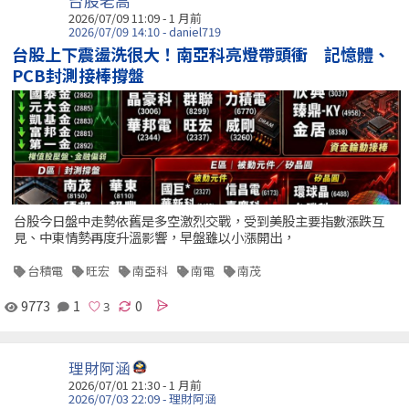
台股老高
2026/07/09 11:09 - 1 月前
2026/07/09 14:10 - daniel719
台股上下震盪洗很大！南亞科亮燈帶頭衝 記憶體、
PCB封測接棒撐盤
台股今日盤中走勢依舊是多空激烈交戰，受到美股主要指數漲跌互
見、中東情勢再度升溫影響，早盤雖以小漲開出，
台積電
旺宏
南亞科
南電
南茂
9773
1
0
理財阿涵
2026/07/01 21:30 - 1 月前
2026/07/03 22:09 - 理財阿涵