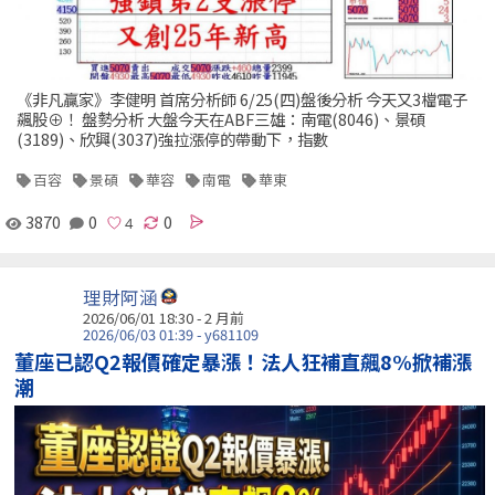
《非凡贏家》李健明 首席分析師 6/25(四)盤後分析 今天又3檔電子
飆股⊕！ 盤勢分析 大盤今天在ABF三雄：南電(8046)、景碩
(3189)、欣興(3037)強拉漲停的帶動下，指數
百容
景碩
華容
南電
華東
3870
0
0
理財阿涵
2026/06/01 18:30 - 2 月前
2026/06/03 01:39 - y681109
董座已認Q2報價確定暴漲！法人狂補直飆8%掀補漲
潮