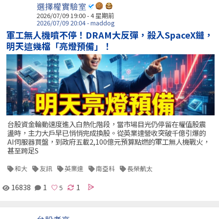
選擇權實驗室
2026/07/09 19:00 - 4 星期前
2026/07/09 20:04 - maddog
軍工無人機噴不停！DRAM大反彈，殺入SpaceX鏈，
明天這幾檔「亮燈預備」！
台股資金輪動速度進入白熱化階段，當市場目光仍停留在權值股震
盪時，主力大戶早已悄悄完成換股。從英業達營收突破千億引爆的
AI伺服器買盤，到政府五載2,100億元預算點燃的軍工無人機戰火，
甚至跨足S
和大
友訊
英業達
南亞科
長榮航太
16838
1
1