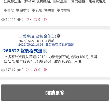
狂飆那些能「解決 AI 現實痛點」的次產業！ 算力越強、耗電就越兇
聯電
台積電
友達
群創
力積電
19444
0
0
韭菜兔交易觀察筆記
2026/05/22 18:24 - 3 月前
2026/05/22 18:24 - 韭菜兔交易觀察筆記
260522 盤後程式選股
📌 多家外資買入 華通(2313), 力積電(6770), 台玻(1802), 長興
(1717), 燿華(2367), 漢唐(2404), 啟碁 (6285), 景碩
17842
0
0
閱讀更多