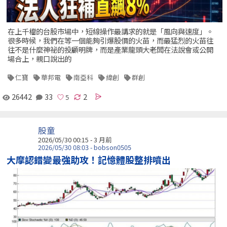
在上千檔的台股市場中，短線操作最講求的就是「風向與速度」。
很多時候，我們在等一個能夠引爆股價的火苗，而最猛烈的火苗往
往不是什麼神祕的投顧明牌，而是產業龍頭大老闆在法說會或公開
場合上，親口說出的
仁寶
華邦電
南亞科
緯創
群創
26442
33
2
股童
2026/05/30 00:15 - 3 月前
2026/05/30 08:03 - bobson0505
大摩認錯變最強助攻！記憶體股整排噴出