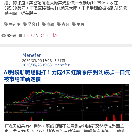
搶」的味道。美國記憶體大廠美光股價一晚暴噴19.29%，收在
895.88美元，市值直接衝破1兆美元大關，市場瞬間像被按到AI記憶
體開關，從美股一
華邦電
晶豪科
廣穎
青雲
華東
9868
11
1
Menefer
2026/05/26 19:08 - 3 月前
2026/05/26 19:08 - Menefer
AI封裝新戰場開打！力成4天狂鎖漲停 封測族群一口氣
被市場重新定價
這幾天如果有在看盤，應該很難不注意到封測族群突然變成盤面主
角，尤其力成（6239）這波真的有點誇張，連續跳空漲停，一路衝