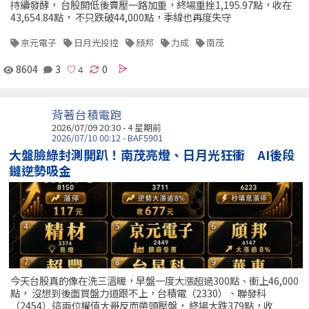
持續發酵， 台股開低後賣壓一路加重，終場重挫1,195.97點，收在
43,654.84點， 不只跌破44,000點，季線也再度失守
京元電子
日月光投控
頎邦
力成
南茂
8604
3
0
背著台積電跑
2026/07/09 20:30 - 4 星期前
2026/07/10 00:12 - BAF5901
大盤臉綠封測開趴！南茂亮燈、日月光狂衝 AI後段
鏈逆勢吸金
今天台股真的像在洗三溫暖，早盤一度大漲超過300點、衝上46,000
點， 沒想到後面買盤力道跟不上，台積電（2330）、聯發科
（2454）這兩位權值大哥反而帶頭壓盤， 終場大跌379點，收