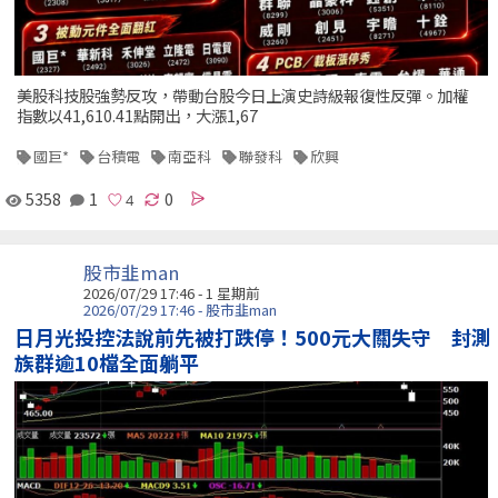
美股科技股強勢反攻，帶動台股今日上演史詩級報復性反彈。加權
指數以41,610.41點開出，大漲1,67
國巨*
台積電
南亞科
聯發科
欣興
5358
1
0
股市韭man
2026/07/29 17:46 - 1 星期前
2026/07/29 17:46 - 股市韭man
日月光投控法說前先被打跌停！500元大關失守 封測
族群逾10檔全面躺平