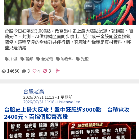
台股今日狂噴近3,000點，改寫盤中史上最大漲點紀錄，記憶體、被
動元件、封測、AI供應鏈全面同步噴出，近七成千金股開盤直接鎖
漲停。這種罕見的全族群共伴行情，究竟哪些板塊是真材實料，哪
些只是情緒
川湖
智邦
台光電
聯發科
光聖
14650
3
3
台股老高
2026/07/31 11:13 - 1 星期前
2026/07/31 11:18 - Hsienweilee
台股史上最大反攻！盤中狂飆近3000點 台積電攻
2400元、百檔個股齊亮燈