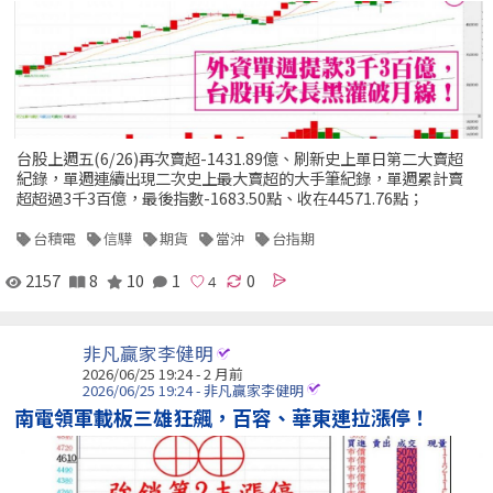
台股上週五(6/26)再次賣超-1431.89億、刷新史上單日第二大賣超
紀錄，單週連續出現二次史上最大賣超的大手筆紀錄，單週累計賣
超超過3千3百億，最後指數-1683.50點、收在44571.76點；
台積電
信驊
期貨
當沖
台指期
2157
8
10
1
0
非凡贏家李健明
2026/06/25 19:24 - 2 月前
2026/06/25 19:24 - 非凡贏家李健明
南電領軍載板三雄狂飆，百容、華東連拉漲停！