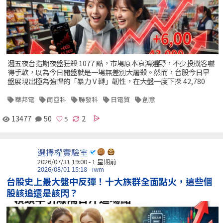
週五夜台指期夜盤狂殺 1077 點，市場原本哀鴻遍野，不少投機客嚇
得手軟，以為今日開盤就是一場無差別大屠殺。然而，台股今日早
盤展現出極為強悍的「暴力 V 轉」韌性，在大盤一度下探 42,780
華邦電
南亞科
聯發科
日電貿
創意
13477
50
2
選擇權實驗室
2026/07/31 19:00 - 1 星期前
2026/08/01 15:18 - iwm
台股史上最大盤中反彈！十大族群全面點火，這些個
股該追還是該閃？