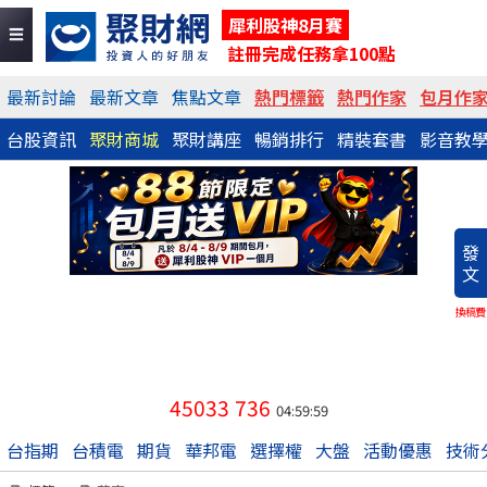
犀利股神8月賽
註冊完成任務拿100點
最新討論
最新文章
焦點文章
熱門標籤
熱門作家
包月作
台股資訊
聚財商城
聚財講座
暢銷排行
精裝套書
影音教
發
文
換稿費
45033
736
04:59:59
台指期
台積電
期貨
華邦電
選擇權
大盤
活動優惠
技術