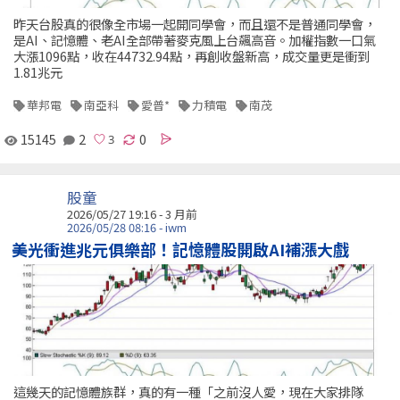
昨天台股真的很像全市場一起開同學會，而且還不是普通同學會，
是AI、記憶體、老AI全部帶著麥克風上台飆高音。加權指數一口氣
大漲1096點，收在44732.94點，再創收盤新高，成交量更是衝到
1.81兆元
華邦電
南亞科
愛普*
力積電
南茂
15145
2
0
股童
2026/05/27 19:16 - 3 月前
2026/05/28 08:16 - iwm
美光衝進兆元俱樂部！記憶體股開啟AI補漲大戲
這幾天的記憶體族群，真的有一種「之前沒人愛，現在大家排隊