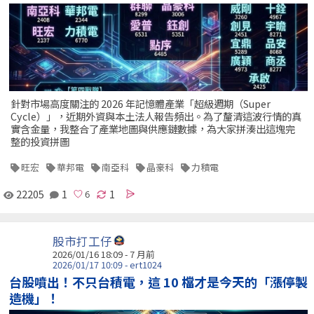
針對市場高度關注的 2026 年記憶體產業「超級週期（Super
Cycle）」，近期外資與本土法人報告頻出。為了釐清這波行情的真
實含金量，我整合了產業地圖與供應鏈數據，為大家拼湊出這塊完
整的投資拼圖
旺宏
華邦電
南亞科
晶豪科
力積電
22205
1
1
股市打工仔
2026/01/16 18:09 - 7 月前
2026/01/17 10:09 - ert1024
台股噴出！不只台積電，這 10 檔才是今天的「漲停製
造機」！