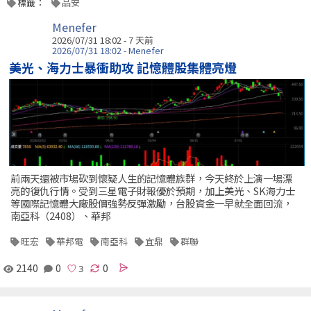
標籤：
品安
Menefer
2026/07/31 18:02 - 7 天前
2026/07/31 18:02 - Menefer
美光、海力士暴衝助攻 記憶體股集體亮燈
前兩天還被市場砍到懷疑人生的記憶體族群，今天終於上演一場漂
亮的復仇行情。受到三星電子財報優於預期，加上美光、SK海力士
等國際記憶體大廠股價強勢反彈激勵，台股資金一早就全面回流，
南亞科（2408）、華邦
旺宏
華邦電
南亞科
宜鼎
群聯
2140
0
0