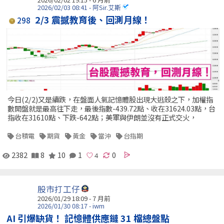
2026/02/03 08:41 - 阿Sir.艾斯
2/3 震撼教育後、回測月線！
298
今日(2/2)又是續跌，在盤面人氣記憶體股出現大逃殺之下，加權指
數開盤就是最高往下走，最後指數-439.72點、收在31624.03點，台
指收在31610點、下跌-642點；美軍與伊朗並沒有正式交火，
台積電
期貨
黃金
當沖
台指期
2382
8
10
1
0
股市打工仔
2026/01/29 18:09 - 7 月前
2026/01/30 08:17 - iwm
AI 引爆缺貨！ 記憶體供應鏈 31 檔總盤點