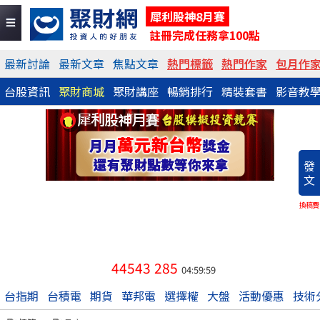
犀利股神8月賽
註冊完成任務拿100點
最新討論
最新文章
焦點文章
熱門標籤
熱門作家
包月作
台股資訊
聚財商城
聚財講座
暢銷排行
精裝套書
影音教
發
文
換稿費
44543
285
04:59:59
台指期
台積電
期貨
華邦電
選擇權
大盤
活動優惠
技術