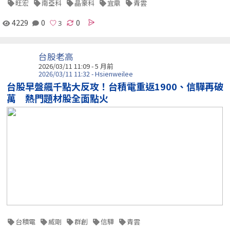
旺宏
南亞科
晶豪科
宜鼎
青雲
4229
0
0
台股老高
2026/03/11 11:09 - 5 月前
2026/03/11 11:32 - Hsienweilee
台股早盤飆千點大反攻！台積電重返1900、信驊再破
萬 熱門題材股全面點火
台積電
威剛
群創
信驊
青雲