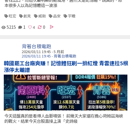
本很多人以為記憶體這一波漲
旺宏
創見
威剛
品安
宇瞻
5215
1
0
背著台積電跑
2026/03/11 19:45 - 5 月前
2026/03/11 19:45 - 背著台積電跑
韓國罷工台廠爽賺！記憶體狂刷一排紅燈 青雲連拉5根
漲停太離譜
今天這盤真的是看得人血脈噴張！ 前幾天大家還在擔心荷姆茲海峽
的戰火，結果今天台股直接上演「史詩級