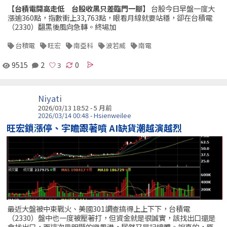
【台積電開高走低 台股收黑只差臨門一腳】
台股今日早盤一度大
漲逾360點，指數衝上33,763點，眼看月線就要站穩，卻在台積電
（2330）翻黑後風向急轉。終場加
台積電
旺宏
南亞科
波若威
南電
9515
2
0
Niyati
2026/03/13 18:52 - 5 月前
2026/03/14 00:48 - Hsienweilee
旺宏鎖漲停、宇瞻跟著噴 AI缺貨潮越演越烈
最近大盤被中東戰火、美國301調查搞得上上下下，台積電
（2330）盤中也一度被壓著打，但資金就是很誠實，該找出口還是
會找出口，而這次最明顯的避風港，居然又是記憶體。說真的，原