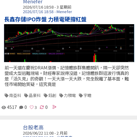
Menefer
2026/07/16 18:58 - 3 星期前
2026/07/16 18:58 - Menefer
長鑫存儲IPO炸盤 力積電硬撐紅盤
前一天還在慶祝DRAM漲價、記憶體族群集體開趴，隔一天卻突然
變成大型逃難現場。財經專家說得沒錯，記憶體族群這波行情真的
是「活久見」的奇觀！一天大漲一天大跌，完全脫離了基本面，難
怪市場開始質疑，這究竟是
南亞科
晶豪科
鈺創
力積電
宇瞻
4517
0
0
台股老高
2026/06/22 11:08 - 2 月前