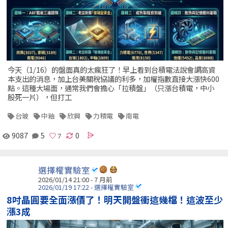
今天（1/16）的盤面真的太瘋狂了！早上看到台積電法說會調高資
本支出的消息，加上台美關稅協議的利多，加權指數直接大漲快600
點。這種大場面，通常我們會擔心「拉積盤」（只漲台積電，中小
股死一片），但打工
台玻
中釉
欣興
力積電
南電
9087
5
0
選擇權實驗室
2026/01/14 21:00 - 7 月前
2026/01/19 17:22 - 選擇權實驗室
8吋晶圓要全面漲價了！明天開盤衝這幾檔！這波至少
漲3成