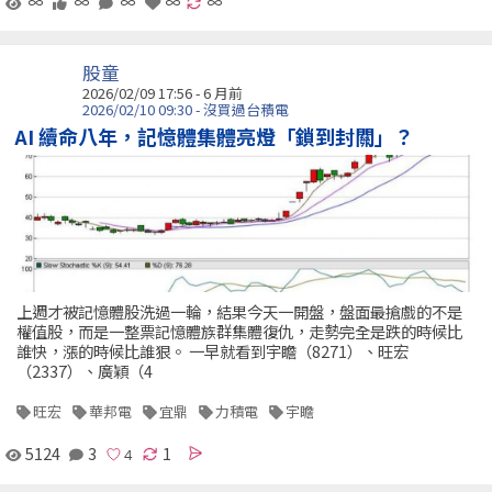
∞
∞
∞
∞
∞
股童
2026/02/09 17:56 - 6 月前
2026/02/10 09:30 - 沒買過台積電
AI 續命八年，記憶體集體亮燈「鎖到封關」？
上週才被記憶體股洗過一輪，結果今天一開盤，盤面最搶戲的不是
權值股，而是一整票記憶體族群集體復仇，走勢完全是跌的時候比
誰快，漲的時候比誰狠。 一早就看到宇瞻（8271）、旺宏
（2337）、廣穎（4
旺宏
華邦電
宜鼎
力積電
宇瞻
5124
3
1