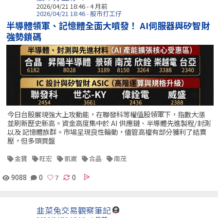
2026/04/21 18:46 - 4 月前
2026/04/21 18:46 - 股市打工仔
半導體領軍、記憶體全面大噴發！ AI伺服器與矽智財
強勢鎖碼
今日台股展現強大上攻動能，在聯發科等權值股領軍下，指數大漲
並刷新歷史新高。資金高度集中於 AI 供應鏈、半導體先進製程/封測
以及 記憶體族群。市場呈現良性輪動，儘管高檔有部分獲利了結賣
壓，但多頭買盤
金寶
旺宏
凱崴
合晶
南茂
9088
0
0
韭菜兔交易觀察筆記