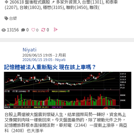
🔷 260618 盤後程式選股 📌 多家外資買入 台塑(1301), 和泰車
(2207), 台玻(1802), 穩懋(3105), 聯鈞(3450), 聯茂(
台塑
13156
0
0
Niyati
2026/06/15 19:05 - 2 月前
2026/06/15 19:05 - Niyati
記憶體被法人重新點火 現在該上車嗎？
台股上周還被大盤震到懷疑人生，結果國際局勢一轉好，資金馬上
又像聞到肉味一樣衝回來。今天盤面最熱的，除了被動元件之外，
記憶體族群根本直接開派對，華邦電（2344）一度衝上漲停，南亞
科（2408）也大漲半