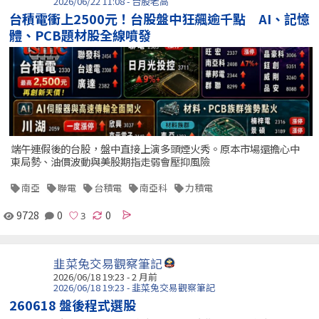
2026/06/22 11:08 - 台股老高
台積電衝上2500元！台股盤中狂飆逾千點 AI、記憶
體、PCB題材股全線噴發
端午連假後的台股，盤中直接上演多頭煙火秀。原本市場還擔心中
東局勢、油價波動與美股期指走弱會壓抑風險
南亞
聯電
台積電
南亞科
力積電
9728
0
0
韭菜兔交易觀察筆記
2026/06/18 19:23 - 2 月前
2026/06/18 19:23 - 韭菜兔交易觀察筆記
260618 盤後程式選股