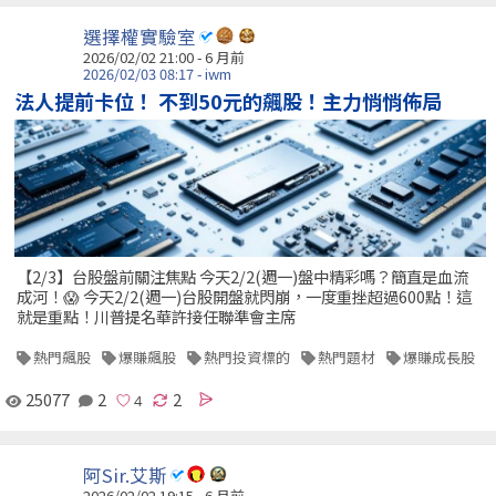
選擇權實驗室
2026/02/02 21:00 - 6 月前
2026/02/03 08:17 - iwm
法人提前卡位！ 不到50元的飆股！主力悄悄佈局
【2/3】台股盤前關注焦點 今天2/2(週一)盤中精彩嗎？簡直是血流
成河！😱 今天2/2(週一)台股開盤就閃崩，一度重挫超過600點！這
就是重點！川普提名華許接任聯準會主席
熱門飆股
爆賺飆股
熱門投資標的
熱門題材
爆賺成長股
25077
2
2
阿Sir.艾斯
2026/02/02 19:15 - 6 月前