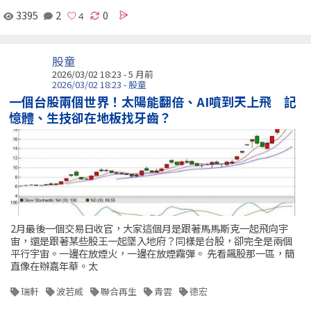
3395
2
0
股童
2026/03/02 18:23 - 5 月前
2026/03/02 18:23 - 股童
一個台股兩個世界！太陽能翻倍、AI噴到天上飛 記
憶體、生技卻在地板找牙齒？
2月最後一個交易日收官，大家這個月是跟著馬馬斯克一起飛向宇
宙，還是跟著某些股王一起墜入地府？同樣是台股，卻完全是兩個
平行宇宙。一邊在放煙火，一邊在放煙霧彈。 先看飆股那一區，簡
直像在辦嘉年華。太
瑞軒
波若威
聯合再生
青雲
德宏