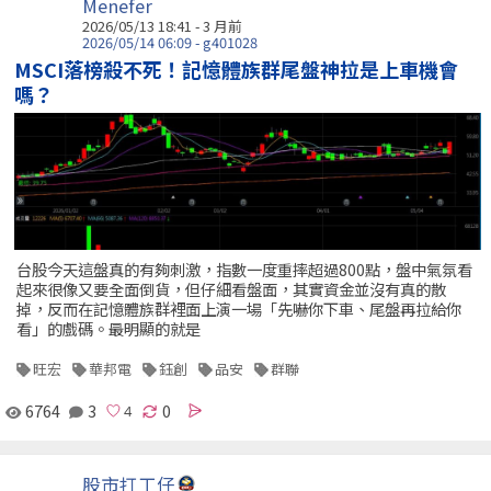
Menefer
2026/05/13 18:41 - 3 月前
2026/05/14 06:09 - g401028
MSCI落榜殺不死！記憶體族群尾盤神拉是上車機會
嗎？
台股今天這盤真的有夠刺激，指數一度重摔超過800點，盤中氣氛看
起來很像又要全面倒貨，但仔細看盤面，其實資金並沒有真的散
掉，反而在記憶體族群裡面上演一場「先嚇你下車、尾盤再拉給你
看」的戲碼。最明顯的就是
旺宏
華邦電
鈺創
品安
群聯
6764
3
0
股市打工仔