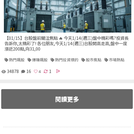
【01/15】台股盤前關注焦點 🔥 今天1/14(週三)盤中精彩嗎?投資長
告訴你,太精彩了! 各位朋友,今天1/14(週三)台股開高走高,盤中一度
漲近200點,向31,00
熱門飆股
爆賺飆股
熱門投資標的
股市焦點
市場熱點
34878
16
1
閱讀更多