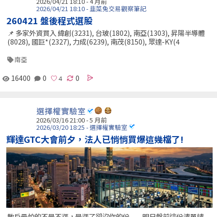
2026/04/21 18:10 - 4 月前
2026/04/21 18:10 - 韭菜兔交易觀察筆記
260421 盤後程式選股
📌 多家外資買入 緯創(3231), 台玻(1802), 南亞(1303), 昇陽半導體
(8028), 國巨*(2327), 力成(6239), 南茂(8150), 眾達-KY(4
南亞
16400
0
0
選擇權實驗室
2026/03/16 21:00 - 5 月前
2026/03/20 18:25 - 選擇權實驗室
輝達GTC大會前夕，法人已悄悄買爆這幾檔了!
散戶最怕的不是不漲，是漲了卻沒你的份 ——明日盤前這份清單請