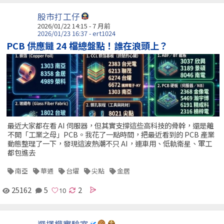
股市打工仔
2026/01/22 14:15 - 7 月前
2026/01/23 16:37 - ert1024
PCB 供應鏈 24 檔總盤點！誰在浪頭上？
最近大家都在看 AI 伺服器，但其實支撐這些高科技的骨幹，還是離
不開「工業之母」PCB。我花了一點時間，把最近看到的 PCB 產業
動態整理了一下，發現這波熱潮不只 AI，連車用、低軌衛星、軍工
都包進去
南亞
華通
台燿
尖點
金居
25162
5
2
選擇權實驗室