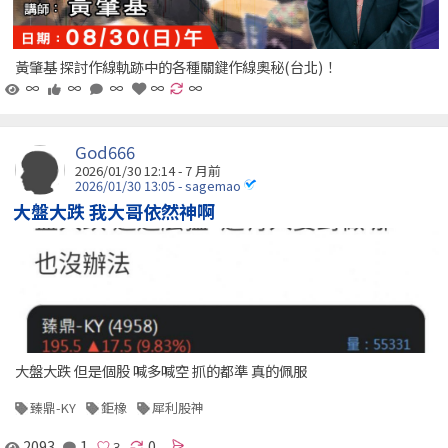
黃肇基 探討作線軌跡中的各種關鍵作線奧秘(台北)！
∞
∞
∞
∞
∞
God666
2026/01/30 12:14 - 7 月前
2026/01/30 13:05 - sagemao
大盤大跌 我大哥依然神啊
大盤大跌 但是個股 喊多喊空 抓的都準 真的佩服
臻鼎-KY
鉅橡
犀利股神
2093
1
0