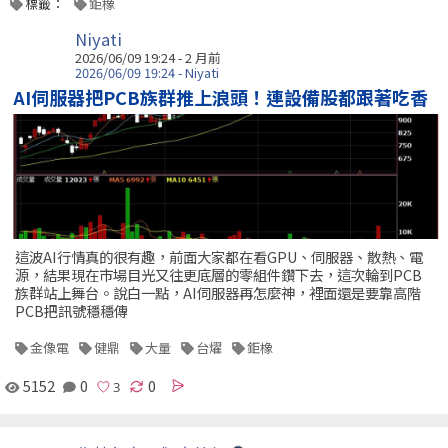
標籤：
鉅橡
Niyati
2026/06/09 19:24 - 2 月前
2026/06/09 19:24 - Niyati
AI伺服器把PCB族群推上浪頭！連設備股都跟著吃香
這波AI行情真的很有趣，前面大家都在看GPU、伺服器、散熱、電
源，結果現在市場目光又往更底層的零組件鑽下去，這次輪到PCB
族群站上舞台。說白一點，AI伺服器再怎麼神，裡面還是要靠高階
PCB把訊號穩穩傳
金像電
健鼎
大量
台燿
鉅橡
5152
0
0