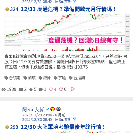
2025/12/31 08:42 - 阿Sir.艾斯
12/31 度過危機？準備開啟元月行情嗎！
324
賓果!!就說會回測現貨28550一帶!!結果最低28553.64，只差3點~ 台
股今日(12/30)算有驚無險、開低回測5日線後收斂跌點，但也終止
連五漲，但也未跌破5日線；最後指數-103.76
台積電
鴻碩
鉅橡
宇瞻
台指期
1939
2
5
1
0
阿Sir.艾斯
2025/12/29 23:08 - 8 月前
2025/12/30 08:45 - 阿Sir.艾斯
12/30 大陸軍演考驗最後年終行情！
298