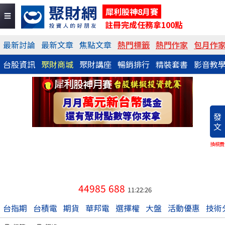
犀利股神8月賽
註冊完成任務拿100點
最新討論
最新文章
焦點文章
熱門標籤
熱門作家
包月作
台股資訊
聚財商城
聚財講座
暢銷排行
精裝套書
影音教
發
文
換稿費
44985
688
11:22:26
台指期
台積電
期貨
華邦電
選擇權
大盤
活動優惠
技術