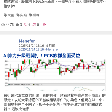
排隊進場，股價創下166.5元新高，一副完全不看大盤臉色的氣勢。
[jpg]w
大量
尖點
鉅橡
4476
3
0
Menefer
2025/11/24 18:16 - 9 月前
2025/11/24 18:16 - Menefer
AI算力升級戰開打！PCB族群全面受益
最近追PCB族群的新聞，真的有種「越看越覺得這產業不簡單」的
感覺。以前大家總把PCB當成組裝零件的小角色，但現在AI一來，
整個局勢完全不同了，板子不是配角，根本是決定算力的關鍵武
器。 這波火從哪