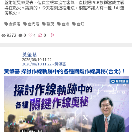
盤附近晃來晃去，但資金根本沒在客氣，直接把PCB族群當成主戰
場在點火。說真的，今天看到這種走法，很難不讓人有一種「AI還
沒熄火，
金像電
台光電
聯茂
台燿
台虹
9372
0
0
黃肇基
2026/08/10 11:22 -
2026/08/10 11:22 - 黃肇基
黃肇基 探討作線軌跡中的各種關鍵作線奧秘(台北)！