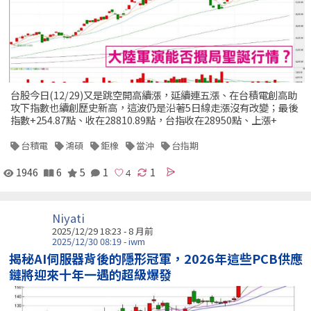
台股今日(12/29)又是跳空開高續漲，延續連五漲、在台積電創高助
攻下指數也續創歷史新高，這波仍是沿著5日線走漲沒有改變；最後
指數+254.87點、收在28810.89點，台指收在28950點、上漲+
台積電
鴻碩
鉅橡
當沖
台指期
1946
6
5
1
1
Niyati
2025/12/29 18:23 - 8 月前
2025/12/30 08:19 - iwm
揭秘AI伺服器背後的隱形冠軍，2026年這些PCB供應
鏈將迎來十年一遇的超級爆發