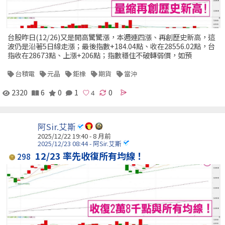
台股昨日(12/26)又是開高驚驚漲，本週連四漲、再創歷史新高，這
波仍是沿著5日線走漲；最後指數+184.04點、收在28556.02點，台
指收在28673點、上漲+206點；指數穩住不破轉弱價，如預
台積電
元晶
鉅橡
期貨
當沖
2320
6
0
1
0
阿Sir.艾斯
2025/12/22 19:40 - 8 月前
2025/12/23 08:44 - 阿Sir.艾斯
12/23 率先收復所有均線！
298