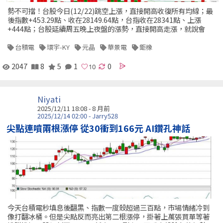
勢不可擋！台股今日(12/22)跳空上漲，直接開高收復所有均線；最
後指數+453.29點、收在28149.64點，台指收在28341點、上漲
+444點；台股延續周五晚上夜盤的漲勢，直接開高走漲，就說會
台積電
環宇-KY
元晶
華景電
鉅橡
2047
8
5
1
0
Niyati
2025/12/11 18:08 - 8 月前
2025/12/14 02:00 - Jarry528
尖點連噴兩根漲停 從30衝到166元 AI鑽孔神話
今天台積電秒填息後翻黑、指數一度殺超過三百點，市場情緒冷到
像打翻冰桶。但是尖點反而亮出第二根漲停，掛著上萬張買單等著