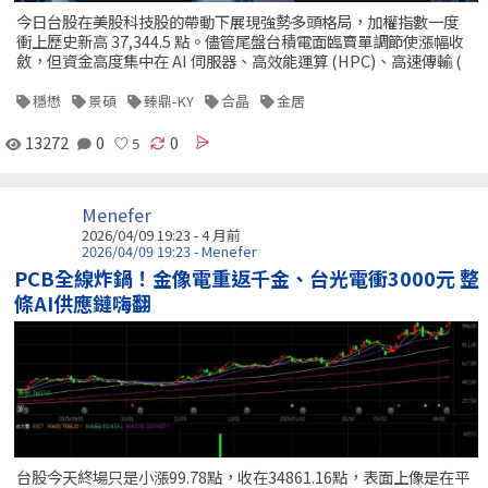
今日台股在美股科技股的帶動下展現強勢多頭格局，加權指數一度
衝上歷史新高 37,344.5 點。儘管尾盤台積電面臨賣單調節使漲幅收
斂，但資金高度集中在 AI 伺服器、高效能運算 (HPC)、高速傳輸 (
穩懋
景碩
臻鼎-KY
合晶
金居
13272
0
0
Menefer
2026/04/09 19:23 - 4 月前
2026/04/09 19:23 - Menefer
PCB全線炸鍋！金像電重返千金、台光電衝3000元 整
條AI供應鏈嗨翻
台股今天終場只是小漲99.78點，收在34861.16點，表面上像是在平