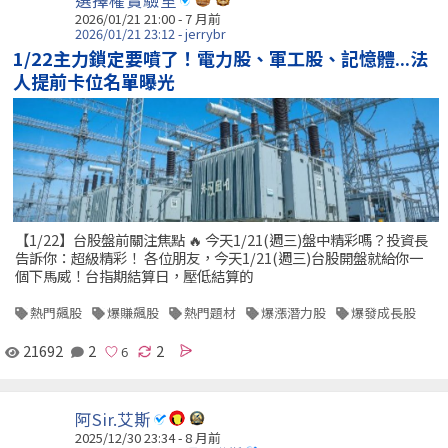
2026/01/21 21:00 - 7 月前
2026/01/21 23:12 - jerrybr
1/22主力鎖定要噴了！電力股、軍工股、記憶體...法
人提前卡位名單曝光
【1/22】台股盤前關注焦點 🔥 今天1/21(週三)盤中精彩嗎？投資長
告訴你：超級精彩！ 各位朋友，今天1/21(週三)台股開盤就給你一
個下馬威！台指期結算日，壓低結算的
熱門飆股
爆賺飆股
熱門題材
爆漲潛力股
爆發成長股
21692
2
2
阿Sir.艾斯
2025/12/30 23:34 - 8 月前