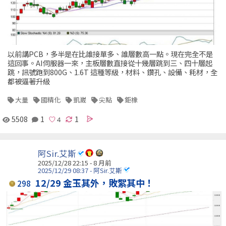
以前講PCB，多半是在比誰接單多、誰層數高一點。現在完全不是
這回事。AI伺服器一來，主板層數直接從十幾層跳到三、四十層起
跳，訊號跑到800G、1.6T 這種等級，材料、鑽孔、設備、耗材，全
都被逼著升級
大量
國精化
凱崴
尖點
鉅橡
5508
1
1
阿Sir.艾斯
2025/12/28 22:15 - 8 月前
2025/12/29 08:37 - 阿Sir.艾斯
12/29 金玉其外，敗絮其中！
298