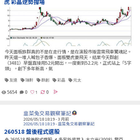
虎 彩晶逆勢撐場
今天面板族群真的不是在走行情，是在演股市版雲霄飛車驚魂記。
昨天還一堆人喊包子香爆、面板雙虎要飛天，結果今天群創
（3481）早盤直接用52元開出，一度衝到52.2元，正式站上「5字
頭」，創下多年新高，氣
友達
瑞軒
群創
彩晶
元太
5654
0
0
韭菜兔交易觀察筆記
2026/05/18 18:19 - 3 月前
2026/05/18 18:19 - 韭菜兔交易觀察筆記
260518 盤後程式選股
🔷 260518 盤後程式選股 📌 多家外資買入 大立光(3008), 擎亞