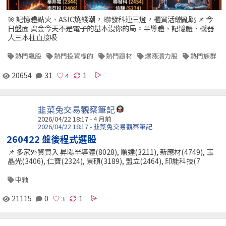
🎯 記憶體點火、ASIC燒錢潮， 聯發科連三燈，櫃買活繃亂跳 📌 今
日盤面 資金今天不是電子的基本沒你的局。半導體、記憶體、機器
人三本柱直接吸
熱門飆股
熱門投資標的
熱門題材
爆漲潛力股
熱門族群
20654
31
1
韭菜兔交易觀察筆記
2026/04/22 18:17 - 4 月前
2026/04/22 18:17 - 韭菜兔交易觀察筆記
260422 盤後程式選股
📌 多家外資買入 昇陽半導體(8028), 順達(3211), 新應材(4749), 玉
晶光(3406), 仁寶(2324), 景碩(3189), 盟立(2464), 印能科技(7
中釉
21115
0
1