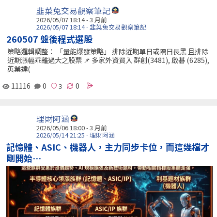
韭菜兔交易觀察筆記
2026/05/07 18:14 - 3 月前
2026/05/07 18:14 - 韭菜兔交易觀察筆記
260507 盤後程式選股
策略邏輯調整： 「量能爆發策略」 排除近期單日或隔日長黑 且排除
近期漲幅乖離過大之股票 📌 多家外資買入 群創(3481), 啟碁 (6285),
英業達(
11116
0
0
理財阿涵
2026/05/06 18:00 - 3 月前
2026/05/14 21:25 - 理財阿涵
記憶體、ASIC、機器人，主力同步卡位，而這幾檔才
剛開始…