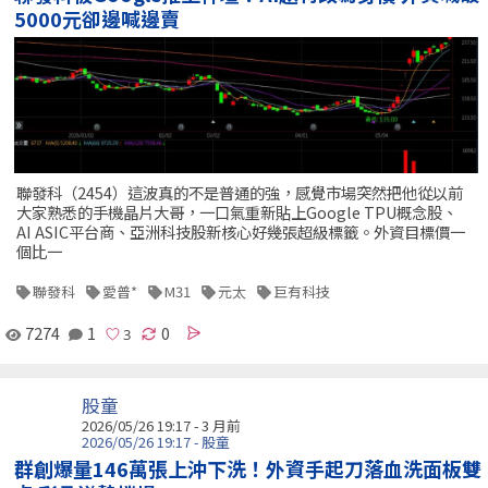
5000元卻邊喊邊賣
聯發科（2454）這波真的不是普通的強，感覺市場突然把他從以前
大家熟悉的手機晶片大哥，一口氣重新貼上Google TPU概念股、
AI ASIC平台商、亞洲科技股新核心好幾張超級標籤。外資目標價一
個比一
聯發科
愛普*
M31
元太
巨有科技
7274
1
0
股童
2026/05/26 19:17 - 3 月前
2026/05/26 19:17 - 股童
群創爆量146萬張上沖下洗！外資手起刀落血洗面板雙