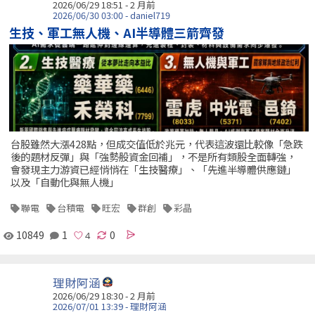
2026/06/29 18:51 - 2 月前
2026/06/30 03:00 - daniel719
生技、軍工無人機、AI半導體三箭齊發
台股雖然大漲428點，但成交值低於兆元，代表這波還比較像「急跌
後的題材反彈」與「強勢股資金回補」，不是所有類股全面轉強，
會發現主力游資已經悄悄在「生技醫療」、「先進半導體供應鏈」
以及「自動化與無人機」
聯電
台積電
旺宏
群創
彩晶
10849
1
0
理財阿涵
2026/06/29 18:30 - 2 月前
2026/07/01 13:39 - 理財阿涵