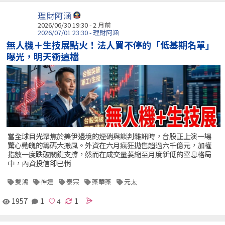
理財阿涵
2026/06/30 19:30 - 2 月前
2026/07/01 23:30 - 理財阿涵
無人機＋生技展點火！法人買不停的「低基期名單」
曝光，明天衝這檔
當全球目光聚焦於美伊邊境的煙硝與談判雜訊時，台股正上演一場
驚心動魄的籌碼大搬風。外資在六月瘋狂拋售超過六千億元，加權
指數一度跌破關鍵支撐，然而在成交量萎縮至月度新低的窒息格局
中，內資投信卻已悄
雙鴻
神達
泰宗
藥華藥
元太
1957
1
1