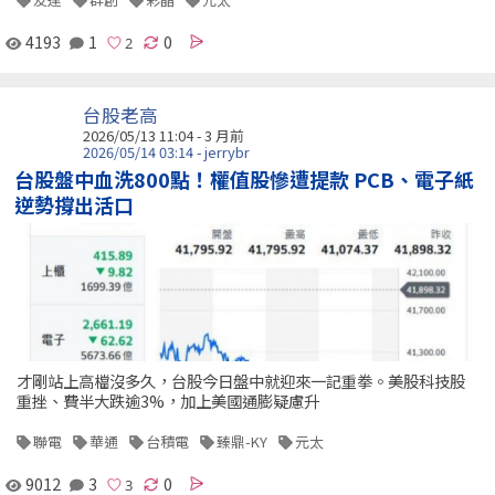
4193
1
0
台股老高
2026/05/13 11:04 - 3 月前
2026/05/14 03:14 - jerrybr
台股盤中血洗800點！權值股慘遭提款 PCB、電子紙
逆勢撐出活口
才剛站上高檔沒多久，台股今日盤中就迎來一記重拳。美股科技股
重挫、費半大跌逾3%，加上美國通膨疑慮升
聯電
華通
台積電
臻鼎-KY
元太
9012
3
0