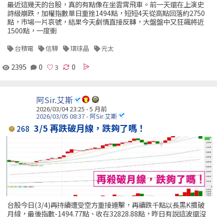
最近這幾天的台股，真的有點像在坐雲霄飛車。前一天還在上演史
詩級崩跌，加權指數單日重挫1494點，短短4天從高點回落約2750
點，市場一片哀號，結果今天劇情直接反轉，大盤盤中又狂飆將近
1500點，一度衝
台積電
信驊
環球晶
元太
2395
0
0
阿Sir.艾斯
2026/03/04 23:25 - 5 月前
2026/03/05 08:37 - 阿Sir.艾斯
3/5 再跌破月線，跌夠了嗎！
268
台股今日(3/4)再持續遭受空方重接連擊，再續跌千點以長黑K摜破
月線，最後指數-1494.77點、收在32828.88點，昨日有說這波還沒