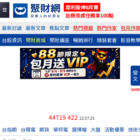
犀利股神8月賽
註冊完成任務拿100點
最新討論
最新文章
焦點文章
熱門標籤
熱門作家
包月作
台股資訊
聚財商城
聚財講座
暢銷排行
精裝套書
影音教
發
文
換稿費
44719
422
22:57:25
台指期
台積電
期貨
華邦電
選擇權
大盤
活動優惠
技術