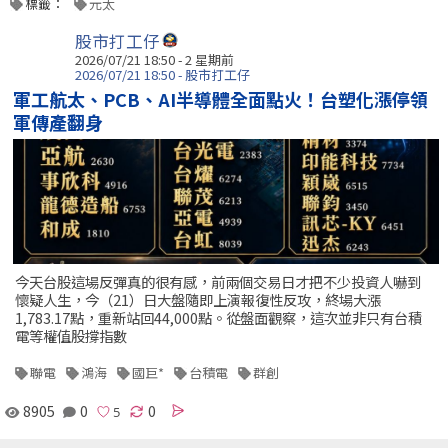
標籤：
元太
股市打工仔
2026/07/21 18:50 - 2 星期前
2026/07/21 18:50 - 股市打工仔
軍工航太、PCB、AI半導體全面點火！台塑化漲停領
軍傳產翻身
今天台股這場反彈真的很有感，前兩個交易日才把不少投資人嚇到
懷疑人生，今（21）日大盤隨即上演報復性反攻，終場大漲
1,783.17點，重新站回44,000點。從盤面觀察，這次並非只有台積
電等權值股撐指數
聯電
鴻海
國巨*
台積電
群創
8905
0
0