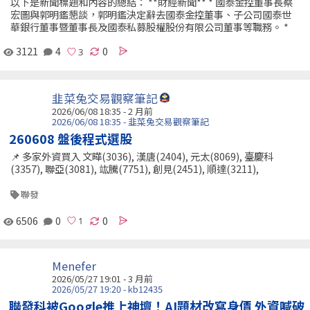
以下是新聞標題和內容的總結： **財經新聞** * 國泰金控董事長蔡
宏圖與郭明鑑懇談，郭明鑑決定辭去國泰金控董事、子公司國泰世
華銀行董事暨董事長及國泰私募股權股份有限公司董事等職務。 *
3121
4
0
韭菜兔交易觀察筆記
2026/06/08 18:35 - 2 月前
2026/06/08 18:35 - 韭菜兔交易觀察筆記
260608 盤後程式選股
📌 多家外資買入 文曄(3036), 漢唐(2404), 元太(8069), 臺慶科
(3357), 聯亞(3081), 竑騰(7751), 創見(2451), 順達(3211),
聯發
6506
0
0
Menefer
2026/05/27 19:01 - 3 月前
2026/05/27 19:20 - kb12435
聯發科被Google推上神壇！AI題材改寫身價 外資喊破