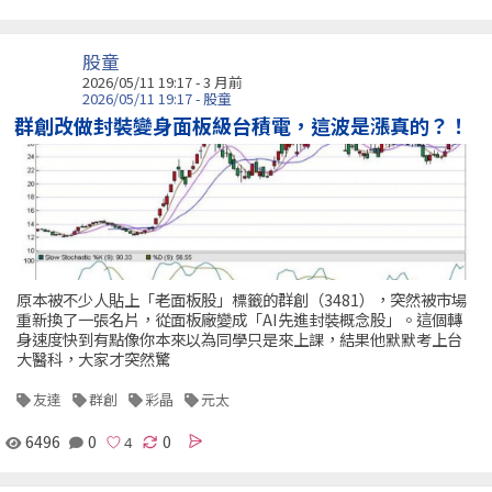
股童
2026/05/11 19:17 - 3 月前
2026/05/11 19:17 - 股童
群創改做封裝變身面板級台積電，這波是漲真的？！
原本被不少人貼上「老面板股」標籤的群創（3481），突然被市場
重新換了一張名片，從面板廠變成「AI先進封裝概念股」。這個轉
身速度快到有點像你本來以為同學只是來上課，結果他默默考上台
大醫科，大家才突然驚
友達
群創
彩晶
元太
6496
0
0