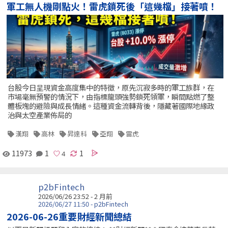
軍工無人機剛點火！雷虎鎖死後「這幾檔」接著噴！
台股今日呈現資金高度集中的特徵，原先沉寂多時的軍工族群，在
市場毫無預警的情況下，由指標龍頭強勢鎖死領軍，瞬間點燃了整
體板塊的避險與成長情緒。這種資金流轉背後，隱藏著國際地緣政
治與太空產業佈局的
漢翔
高林
昇達科
亞翔
雷虎
11973
1
1
p2bFintech
2026/06/26 23:52 - 2 月前
2026/06/27 11:50 - p2bFintech
2026-06-26重要財經新聞總結