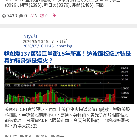
(8096), 研華(2395), 新日興(3376), 兆赫(2485), 同欣
7433
0
0
Niyati
2026/05/13 19:17 - 3 月前
2026/05/16 11:45 - shareing
群創爆137萬張巨量衝15年新高！這波面板級封裝是
真的轉骨還是煙火？
美國4月CPI高於預期，再加上美伊停火協議又傳出變數，導致美股
科技股、半導體股賣壓不小，高通、英特爾、美光等晶片相關個股
都被修理，台積電ADR也跟著走弱。今天台股指數一開盤就明顯承
壓，終場大跌523.
友達
群創
彩晶
元太