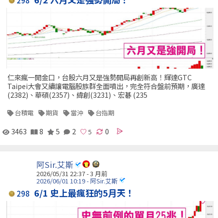
298
仁來瘋一開金口，台股六月又是強勢開局再創新高！輝達GTC
Taipei大會又續讓電腦股族群全面噴出，完全符合盤前預期，廣達
(2382)、華碩(2357)、緯創(3231)、宏碁 (235
台積電
期貨
當沖
台指期
3463
8
5
2
0
阿Sir.艾斯
2026/05/31 22:37 - 3 月前
2026/06/01 10:19 - 阿Sir.艾斯
6/1 史上最瘋狂的5月天！
298