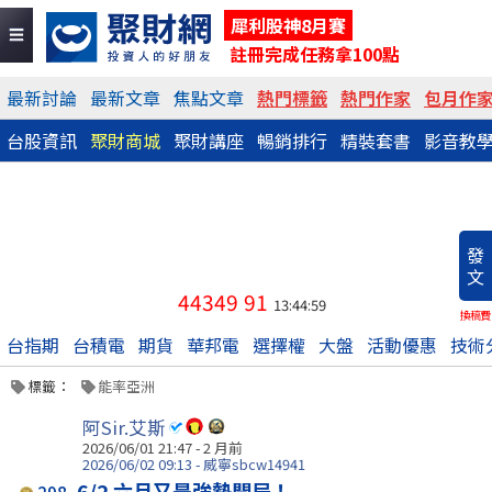
犀利股神8月賽
註冊完成任務拿100點
最新討論
最新文章
焦點文章
熱門標籤
熱門作家
包月作
台股資訊
聚財商城
聚財講座
暢銷排行
精裝套書
影音教
發
文
44349
91
13:44:59
換稿費
台指期
台積電
期貨
華邦電
選擇權
大盤
活動優惠
技術
標籤：
能率亞洲
阿Sir.艾斯
2026/06/01 21:47 - 2 月前
2026/06/02 09:13 - 威寧sbcw14941
6/2 六月又是強勢開局！