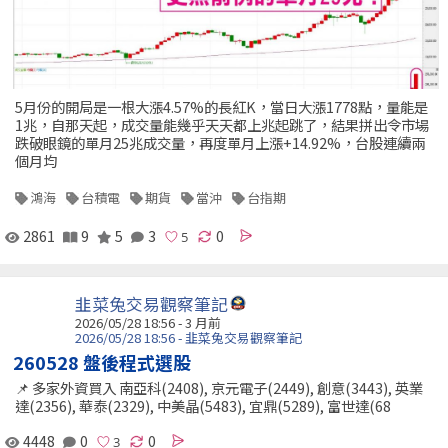
5月份的開局是一根大漲4.57%的長紅K，當日大漲1778點，量能是
1兆，自那天起，成交量能幾乎天天都上兆起跳了，結果拼出令市場
跌破眼鏡的單月25兆成交量，再度單月上漲+14.92%，台股連續兩
個月均
鴻海
台積電
期貨
當沖
台指期
2861
9
5
3
0
韭菜兔交易觀察筆記
2026/05/28 18:56 - 3 月前
2026/05/28 18:56 - 韭菜兔交易觀察筆記
260528 盤後程式選股
📌 多家外資買入 南亞科(2408), 京元電子(2449), 創意(3443), 英業
達(2356), 華泰(2329), 中美晶(5483), 宜鼎(5289), 富世達(68
4448
0
0