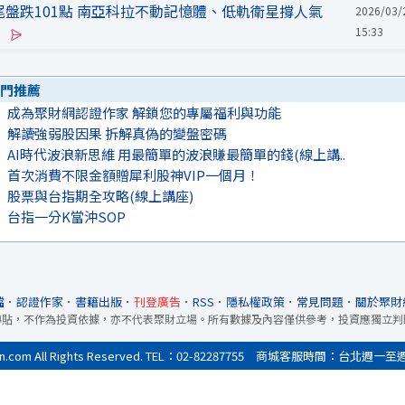
尾盤跌101點 南亞科拉不動記憶體、低軌衛星撐人氣
2026/03/
15:33
門推薦
成為聚財網認證作家 解鎖您的專屬福利與功能
解讀強弱股因果 拆解真偽的變盤密碼
AI時代波浪新思維 用最簡單的波浪賺最簡單的錢(線上講..
首次消費不限金額贈犀利股神VIP一個月！
股票與台指期全攻略(線上講座)
台指一分K當沖SOP
檔
．
認證作家
．
書籍出版
．
刊登廣告
．
RSS
．
隱私權政策
．
常見問題
．
關於聚財
轉貼，不作為投資依據，亦不代表聚財立場。所有數據及內容僅供參考，投資應獨立判
All Rights Reserved. TEL：02-82287755 商城客服時間：台北週一至週五9:0