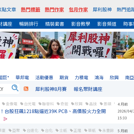
焦點文章
熱門標籤
熱門作家
包月作家
犀利股神
熱門追
財講座
暢銷排行
精裝套書
影音教學
影音頻道
時事
國巨*
華邦電
活動優惠
期貨
力積電
鴻海
欣興
南
犀利股神8月賽
報名聚財講座
金像電
台光電
聯發科
奇鋐
欣興
晶技
景碩
台嘉碩
4 月前
！台股狂飆1218點逼近39K PCB、高價股火力全開
2026/04/
15:33
華夏
亞聚
台達化
台化
士紙
正隆
華紙
永豐餘
榮成
5 月前