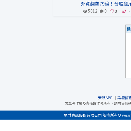
外資翻空79億！台股殺
5812
0
-
熱
安裝APP
｜
論壇舊
文章著作權及責任歸作者所有，請勿任意
聚財資訊股份有限公司 版權所有© wearn.com 