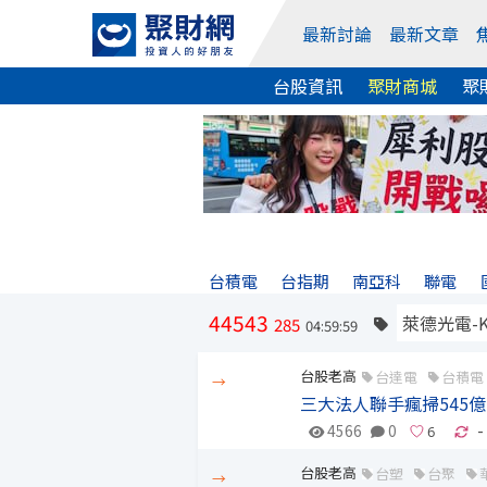
最新討論
最新文章
台股資訊
聚財商城
聚
台積電
台指期
南亞科
聯電
44543
285
04:59:59
台股老高
台達電
台積電
→
三大法人聯手瘋掃545億
4566
0
-
台股老高
台塑
台聚
→