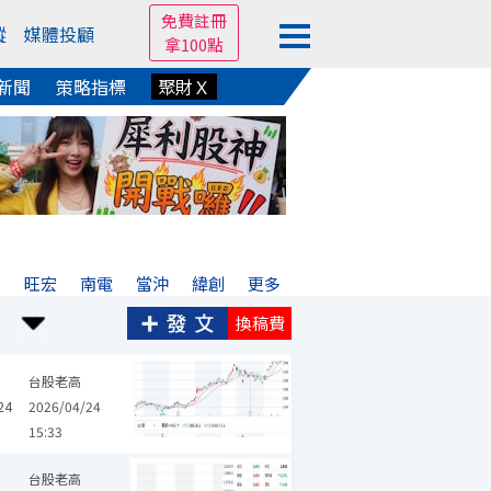
免費註冊
蹤
媒體投顧
拿100點
新聞
策略指標
聚財Ｘ
亞
旺宏
南電
當沖
緯創
更多
換稿費
雙鴻
上詮
日月光投控
信驊
台燿
統新
訊芯-KY
汎銓
台股老高
24
2026/04/24
15:33
華通
台積電
旺宏
敬鵬
南亞科
仲琦
創見
全新
晶豪
台股老高