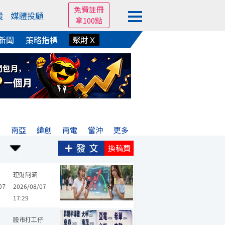
免費註冊
蹤
媒體投顧
拿100點
新聞
策略指標
聚財Ｘ
興
南亞
緯創
南電
當沖
更多
換稿費
國巨*
台積電
旺宏
華邦電
智邦
鴻準
所羅門
昆盈
金
理財阿涵
07
2026/08/07
17:29
群創
昇達科
慶騰
磐亞
亞電
桂盟
崇越
柏承
立敦
股市打工仔