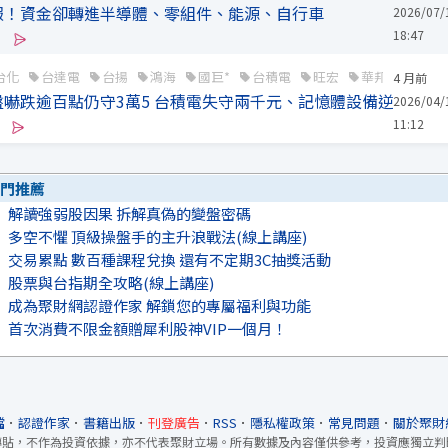
報！資金卻轉進半導體、零組件、能源、自行車
2026/07/
18:47
台化
台達電
台揚
鴻海
國巨*
台積電
旺宏
華邦電
正
4 月前
嚇跌逾百點仍守3萬5 台積電失守兩千元、記憶體設備逆勢衝
2026/04/
11:12
門推薦
解讀強弱股因果 拆解真偽的變盤密碼
多空不懼 頂級操盤手的主升浪戰法(線上講座)
交易累點 數百種課程兌換 還有不定期3C抽獎活動
股票與台指期全攻略(線上講座)
成為聚財網認證作家 解鎖您的專屬福利與功能
首次消費不限金額贈犀利股神VIP一個月！
檔
．
認證作家
．
書籍出版
．
刊登廣告
．
RSS
．
隱私權政策
．
常見問題
．
關於聚財
轉貼，不作為投資依據，亦不代表聚財立場。所有數據及內容僅供參考，投資應獨立判