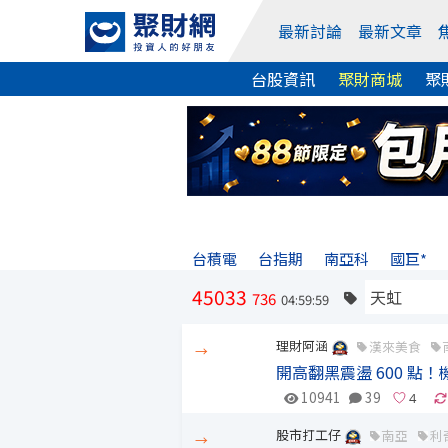
最新討論
最新文章
台股資訊
聚財商城
聚
台積電
台指期
南亞科
國巨*
45033
736
04:59:59
理財阿涵
漢來美食
→
開高翻黑震盪 600 
10941
39
股市打工仔
南亞
利
→