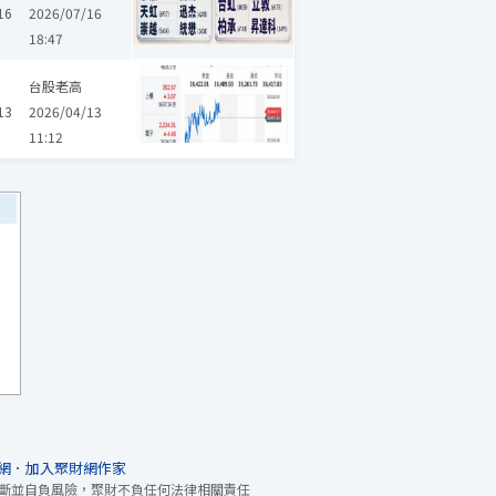
16
2026/07/16
18:47
崴
南亞科
聯發科
建漢
弘塑
辛耘
日月光投控
全訊
百
台股老高
13
2026/04/13
11:12
網
．
加入聚財網作家
斷並自負風險，聚財不負任何法律相關責任