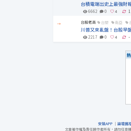
台積電端出史上最強財
6662
0
1
台股老高
台塑
南亞
→
川普又來亂盤！台股早盤
2217
0
-
熱
安裝APP
｜
論壇舊
文章著作權及責任歸作者所有，請勿任意