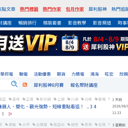
焦點文章
熱門標籤
熱門作家
包月作家
犀利股神
熱門追
財講座
暢銷排行
精裝套書
影音教學
影音頻道
時事
華邦電
聯電
活動優惠
期貨
力積電
鴻海
旺宏
欣
犀利股神8月賽
報名聚財講座
南亞
直得
正隆
新光鋼
上銀
川湖
台橡
聯電
台達電
1 天前
點！機器人、塑化、觀光強勢，短線重點看這！
..
3
4
2026/08/
11:23
1
奇
東聯
大甲
台積電
南亞科
統懋
希華
宏璟
京鼎
3 星期前