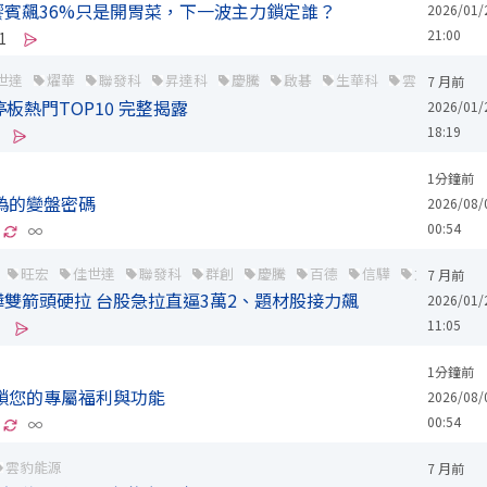
賓飆36%只是開胃菜，下一波主力鎖定誰？
2026/01/
21:00
1
世達
燿華
聯發科
昇達科
慶騰
啟碁
生華科
雲豹能源
7 月前
停板熱門TOP10 完整揭露
2026/01/
18:19
1分鐘前
偽的變盤密碼
2026/08/
00:54
∞
旺宏
佳世達
聯發科
群創
慶騰
百德
信驊
力積電
7 月前
雙箭頭硬拉 台股急拉直逼3萬2、題材股接力飆
2026/01/
11:05
1分鐘前
鎖您的專屬福利與功能
2026/08/
00:54
∞
雲豹能源
7 月前