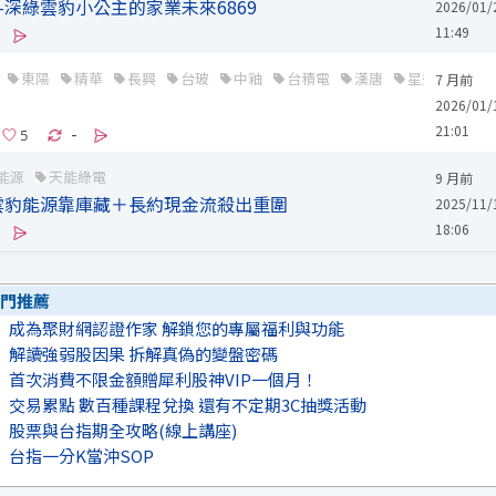
-深綠雲豹小公主的家業未來6869
2026/01/
11:49
東陽
精華
長興
台玻
中釉
台積電
漢唐
星通
大量
7 月前
2026/01/
21:01
-
能源
天能綠電
9 月前
雲豹能源靠庫藏＋長約現金流殺出重圍
2025/11/
18:06
門推薦
成為聚財網認證作家 解鎖您的專屬福利與功能
解讀強弱股因果 拆解真偽的變盤密碼
首次消費不限金額贈犀利股神VIP一個月！
交易累點 數百種課程兌換 還有不定期3C抽獎活動
股票與台指期全攻略(線上講座)
台指一分K當沖SOP