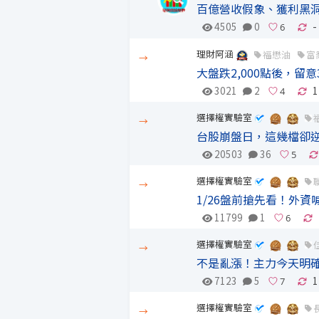
百億營收假象、獲利黑
4505
0
-
理財阿涵
福懋油
富
→
大盤跌2,000點後，留
3021
2
1
選擇權實驗室
→
台股崩盤日，這幾檔卻逆
20503
36
選擇權實驗室
→
1/26盤前搶先看！外
11799
1
選擇權實驗室
→
不是亂漲！主力今天明確
7123
5
1
選擇權實驗室
→