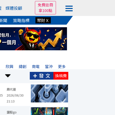
免費註冊
蹤
媒體投顧
拿100點
新聞
策略指標
聚財Ｘ
宏
欣興
緯創
南電
當沖
更多
換稿費
周代運
25
2026/06/30
21:13
露股go