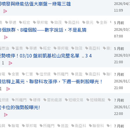
洞噴發與綠能估值大崩盤－綠電三雄
2026/04/
11:09
喬
華通
旺宏
華邦電
致茂
南亞科
鼎元
全新
長榮
5 月前
意3個族群、8檔個股——數字說話，不是亂猜
2026/03/
07:00
福懋油
富喬
華通
旺宏
華邦電
致茂
南亞科
鼎元
全新
5 月前
勢噴停！03/10 盤前凱基松山完整名單
..
3
4
2026/03/
21:00
1
聯電
金寶
仁寶
佳世達
所羅門
昆盈
南亞科
聯發科
創
7 月前
資喊信驊上萬元、聯發科攻漲停，下週一衝刺股曝光！
2026/01/
21:00
1
佳世達
所羅門
穩得
雲豹能源
短線交易
短線飆股
熱門飆股
7 月前
卡位的強勢股曝光!
2026/01/
22:00
長興
聯電
華邦電
所羅門
昆盈
南亞科
聯發科
信驊
和
7 月前