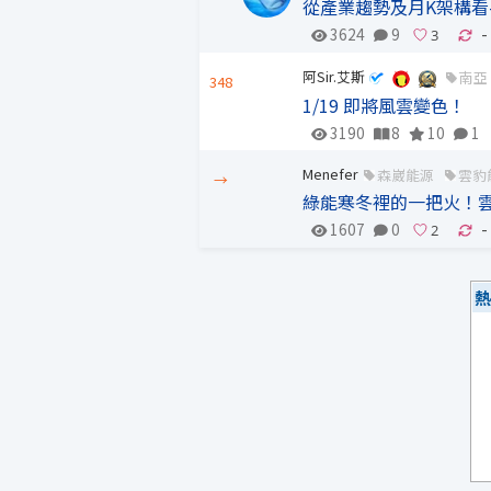
從產業趨勢及月K架構看
3624
9
-
阿Sir.艾斯
南亞
348
1/19 即將風雲變色！
3190
8
10
1
Menefer
森崴能源
雲豹
→
綠能寒冬裡的一把火！
1607
0
-
熱