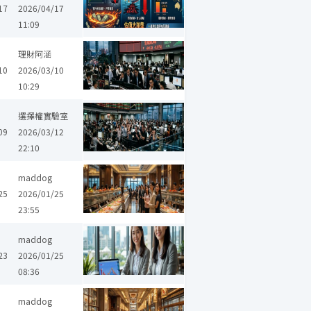
17
2026/04/17
11:09
陽明
中櫃
萬海
山隆
奇鋐
欣興
港建*
穩懋
緯創
聯
理財阿涵
10
2026/03/10
10:29
志聖
長榮
陽明
中櫃
萬海
山隆
晶豪科
奇鋐
欣興
選擇權實驗室
09
2026/03/12
22:10
意
台勝科
信驊
和椿
啟碁
生華科
華安
穩得
力積電
maddog
25
2026/01/25
23:55
短線操作
熱門題材
maddog
23
2026/01/25
08:36
椿
穩得
雲豹能源
昶昕
台汽電
熱門飆股
熱門投資標的
熱
maddog