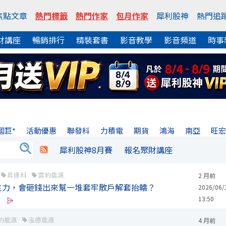
焦點文章
熱門標籤
熱門作家
包月作家
犀利股神
熱門追
財講座
暢銷排行
精裝套書
影音教學
影音頻道
時事
國巨*
活動優惠
聯發科
力積電
期貨
鴻海
南亞
旺
犀利股神8月賽
報名聚財講座
昇達科
雲豹能源
2 月前
主力，會砸錢出來幫一堆套牢散戶解套抬轎？
2026/06/
13:50
豹能源
泓德能源
4 月前