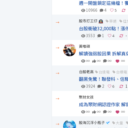
週一開盤鎖定這幾檔！饗
10966
4
股市打工仔
華通
佳
→
台股衝破32,000點！漲
3553
1
-
黃唯碩
→
解讀強弱股因果 拆解真
∞
∞
∞
∞
台股老高
台達電
台積電
→
翻黑免驚！聯發科、信驊
3924
2
1
聚財女孩
→
成為聚財網認證作家 解
∞
∞
∞
∞
股海沉浮小瓶子
大量
→