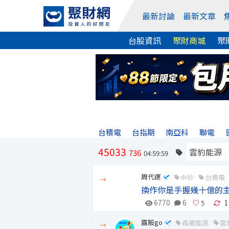
最新討論
最新文章
台股資訊
聚財商城
聚
台積電
台指期
南亞科
聯電
45033
736
04:59:59
周代運
中砂
台積電
→
換作你是手握幾十億的
6770
6
1
露股go
森崴能源
雲
→