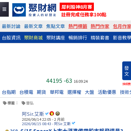
犀利股神8月賽
註冊完成任務拿100點
最新討論
最新文章
焦點文章
熱門標籤
熱門作家
包月作
台股資訊
聚財商城
聚財講座
暢銷排行
精裝套書
影音教
發
文
44195
-63
16:09:24
換稿費
台指期
台積電
期貨
華邦電
選擇權
大盤
活動優惠
技術
標籤：
晉弘
阿Sir.艾斯
2026/06/14 22:05 - 2 月前
2026/06/15 08:43 - 阿Sir.艾斯
6/15 SpaceX上市大漲準備帶股市起飛還是?