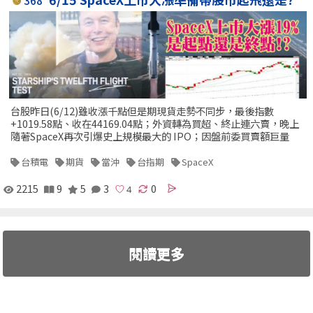
368
台股昨日(6/12)雖收漲千點但是期現貨走勢不同步，最後指數
+1019.58點、收在44169.04點；外資轉為買超、終止連六賣，晚上
隨著SpaceX再次引爆史上規模最大的 IPO；因盤前委買賣額巨量
台積電
期貨
當沖
台指期
SpaceX
2215
9
5
3
0
閱讀更多