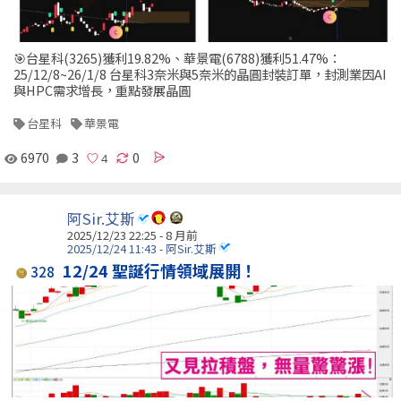
🎯台星科(3265)獲利19.82%、華景電(6788)獲利51.47%：
25/12/8~26/1/8 台星科3奈米與5奈米的晶圓封裝訂單，封測業因AI
與HPC需求增長，重點發展晶圓
台星科
華景電
6970
3
0
阿Sir.艾斯
2025/12/23 22:25 - 8 月前
2025/12/24 11:43 - 阿Sir.艾斯
12/24 聖誕行情領域展開！
328