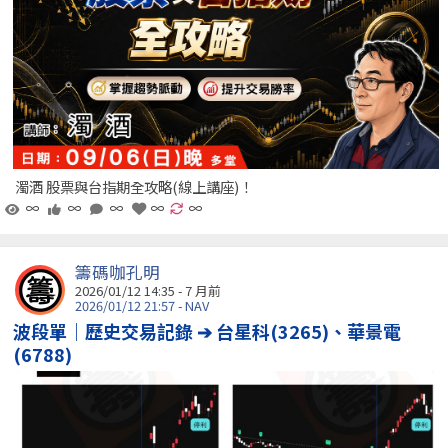
濁酒 股票與台指期全攻略(線上講座)！
∞
∞
∞
∞
∞
籌碼咖孔明
2026/01/12 14:35 - 7 月前
2026/01/12 21:57 - NAV
波段單｜歷史交易記錄 ➔ 台星科(3265)、華景電
(6788)