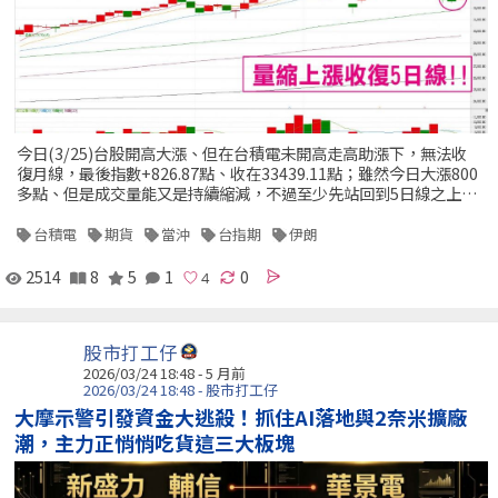
今日(3/25)台股開高大漲、但在台積電未開高走高助漲下，無法收
復月線，最後指數+826.87點、收在33439.11點；雖然今日大漲800
多點、但是成交量能又是持續縮減，不過至少先站回到5日線之上…
台積電
期貨
當沖
台指期
伊朗
2514
8
5
1
0
股市打工仔
2026/03/24 18:48 - 5 月前
2026/03/24 18:48 - 股市打工仔
大摩示警引發資金大逃殺！抓住AI落地與2奈米擴廠
潮，主力正悄悄吃貨這三大板塊