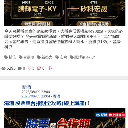
今天台股盤面真的是超級極端，大盤高低震盪超過900點，大家的心
臟還好嗎？ 今天最震撼的新聞，絕對是大摩對DDR4下半年定價能
力示警的報告，這直接引發記憶體族群大跳水，凌航(3135)、晶豪
科(3
輔信
台嘉碩
新盛力
宏齊
騰輝電子-KY
6295
0
0
濁酒
2026/08/09 23:04 -
2026/08/09 23:04 - 濁酒
濁酒 股票與台指期全攻略(線上講座)！