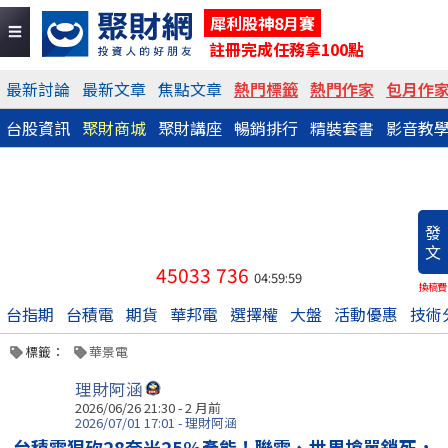
犀利股神8月賽
註冊完成任務拿100點
最新討論
最新文章
焦點文章
熱門標籤
熱門作家
包月作
台股資訊
聚財商城
聚財講座
暢銷排行
精裝套書
影音教
發
文
45033
736
04:59:59
換稿費
台指期
台積電
期貨
華邦電
選擇權
大盤
活動優惠
技術
標籤：
華景電
理財阿涵
2026/06/26 21:30 - 2 月前
2026/07/01 17:01 - 理財阿涵
台積電狠砍28奈米25%產能！聯電、世界搶單鎖死，