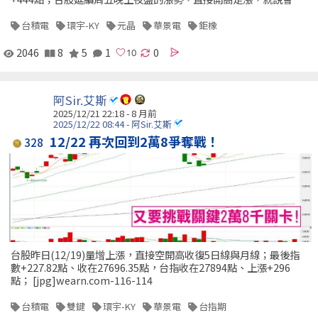
台積電
環宇-KY
元晶
華景電
鉅橡
2046
8
5
1
0
阿Sir.艾斯
2025/12/21 22:18 - 8 月前
2025/12/22 08:44 - 阿Sir.艾斯
12/22 再次回到2萬8爭奪戰！
328
台股昨日(12/19)量增上漲，直接空開高收復5日線與月線；最後指
數+227.82點、收在27696.35點，台指收在27894點、上漲+296
點； [jpg]wearn.com-116-114
台積電
雙鍵
環宇-KY
華景電
台指期