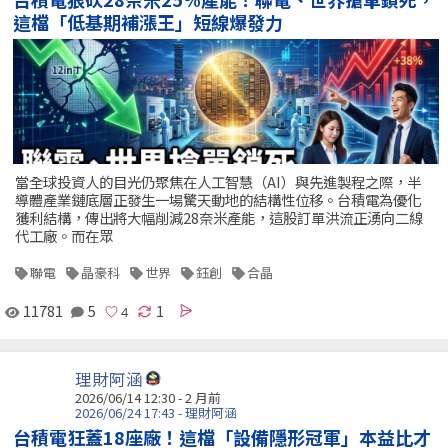
這檔「低基期補漲王」短線爆發力
當全球投資人的目光仍聚焦在人工智慧（AI）與先進製程之際，半
導體產業鏈底層正發生一場驚天動地的結構性位移。台積電為優化
獲利結構，傳出將大幅削減28奈米產能，這股訂單洪流正湧向二線
代工廠。而在眾
聯電
晶豪科
世界
鈺創
合晶
11781
5
1
理財阿涵
2026/06/14 12:30 - 2 月前
2026/06/24 17:43 - 理財阿涵
台積電狂蓋18座廠！這檔「設備隱形冠軍」本益比才