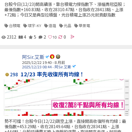
台股今日(12/23)開高續漲，靠台積電力撐指數下、漲幅勇冠亞股；
最後指數+160.83點、收在28310.47點，台指收在28413點、上漲
+72點；今日又是典型拉積盤，光台積電上漲25元就貢獻指數
台積電
環宇-KY
遠雄
元晶
華景電
2312
4
5
2
0
阿Sir.艾斯
2025/12/22 19:40 - 8 月前
2025/12/23 08:44 - 阿Sir.艾斯
12/23 率先收復所有均線！
298
勢不可擋！台股今日(12/22)跳空上漲，直接開高收復所有均線；最
後指數+453.29點、收在28149.64點，台指收在28341點、上漲
+444點；台股延續周五晚上夜盤的漲勢，直接開高走漲，就說會