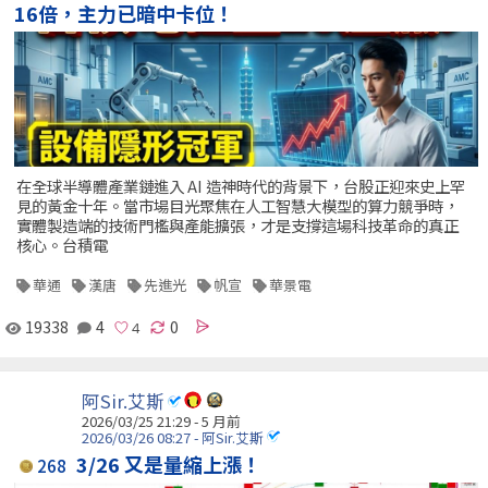
16倍，主力已暗中卡位！
在全球半導體產業鏈進入 AI 造神時代的背景下，台股正迎來史上罕
見的黃金十年。當市場目光聚焦在人工智慧大模型的算力競爭時，
實體製造端的技術門檻與產能擴張，才是支撐這場科技革命的真正
核心。台積電
華通
漢唐
先進光
帆宣
華景電
19338
4
0
阿Sir.艾斯
2026/03/25 21:29 - 5 月前
2026/03/26 08:27 - 阿Sir.艾斯
3/26 又是量縮上漲！
268