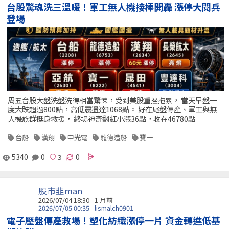
台股驚魂洗三溫暖！軍工無人機接棒開轟 漲停大閱兵
登場
周五台股大盤洗盤洗得相當驚悚，受到美股重挫拖累， 當天早盤一
度大跌超過800點，高低震盪達1068點。 好在尾盤傳產、軍工與無
人機族群挺身救援， 終場神奇翻紅小漲36點，收在46780點
台船
漢翔
中光電
龍德造船
寶一
5340
0
0
股市韭man
2026/07/04 18:30 - 1 月前
2026/07/05 00:35 - lismalch0901
電子壓盤傳產救場！塑化紡織漲停一片 資金轉進低基