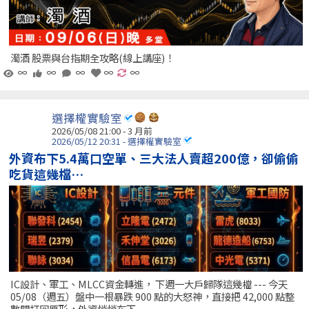
濁酒 股票與台指期全攻略(線上講座)！
∞
∞
∞
∞
∞
選擇權實驗室
2026/05/08 21:00 - 3 月前
2026/05/12 20:31 - 選擇權實驗室
外資布下5.4萬口空單、三大法人賣超200億，卻偷偷
吃貨這幾檔…
IC設計、軍工、MLCC資金轉進， 下週一大戶歸隊這幾檔 --- 今天
05/08（週五）盤中一根暴跌 900 點的大怒神，直接把 42,000 點整
數關打回原形，外資悄悄布下