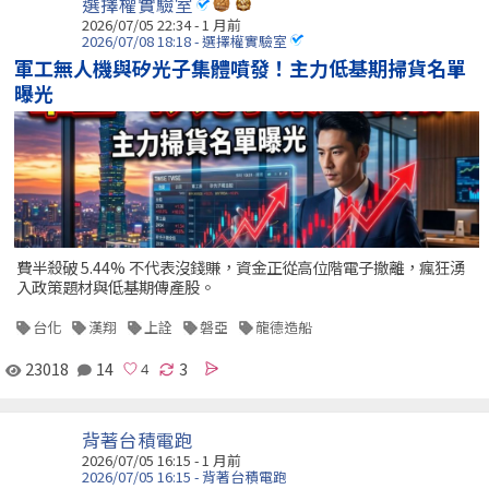
選擇權實驗室
2026/07/05 22:34 - 1 月前
2026/07/08 18:18 - 選擇權實驗室
軍工無人機與矽光子集體噴發！主力低基期掃貨名單
曝光
費半殺破 5.44% 不代表沒錢賺，資金正從高位階電子撤離，瘋狂湧
入政策題材與低基期傳產股。
台化
漢翔
上詮
磐亞
龍德造船
23018
14
3
背著台積電跑
2026/07/05 16:15 - 1 月前
2026/07/05 16:15 - 背著台積電跑