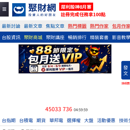
犀利股神8月賽
註冊完成任務拿100點
最新討論
最新文章
焦點文章
熱門標籤
熱門作家
包月作
台股資訊
聚財商城
聚財講座
暢銷排行
精裝套書
影音教
發
文
換稿費
45033
736
04:59:59
台指期
台積電
期貨
華邦電
選擇權
大盤
活動優惠
技術