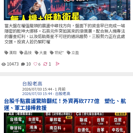
當大盤在權值龍頭的震盪中尋找方向，盤面下的資金早已完成一場
隱密的乾坤大挪移。石英元件突如其來的漲價潮，配合無人機專法
的審查紅利，以及低軌衛星不可逆的通訊趨勢，三股勢力正在此處
交匯。投資人若仍緊盯權
漢翔
晶技
大量
世紀*
立盈
10473
10
1
台股老高
2026/07/03 15:44 - 1 月前
2026/07/03 15:44 - 台股老高
台股千點震盪驚險翻紅！外資再砍777億 塑化、航
運、軍工接棒救援