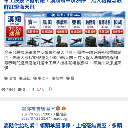
軍工股按下發射鈕！漢翔領軍攻漲停 無人機概念族
群紅燈滿天飛
今天台股這波報復性反彈真的是太浮誇， 盤中一路狂飆衝過季線城
門，終場大漲1783點重返44000點大關。 在大盤大洗牌的過程裡，
最吸睛的避風港絕對是軍工無人機相關概念族群。 畢竟中東那邊美
伊
漢翔
晟田
事欣科
雷虎
寶一
4941
0
0
選擇權實驗室
2026/07/21 19:00 - 3 星期前
2026/07/21 23:47 - maddog
高階供給吃緊！領頭羊飆漲停，上檔毫無賣壓，多頭