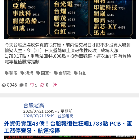
今天台股這場反彈真的很有感，前兩個交易日才把不少投資人嚇到
懷疑人生，今（21）日大盤隨即上演報復性反攻，終場大漲
1,783.17點，重新站回44,000點。從盤面觀察，這次並非只有台積
電等權值股撐指數
聯電
鴻海
國巨*
台積電
群創
8945
0
0
台股老高
2026/07/21 15:49 - 3 星期前
2026/07/21 15:49 - 台股老高
外資仍賣超43億！台股報復性狂飆1783點 PCB、軍
工漲停齊發、航運接棒