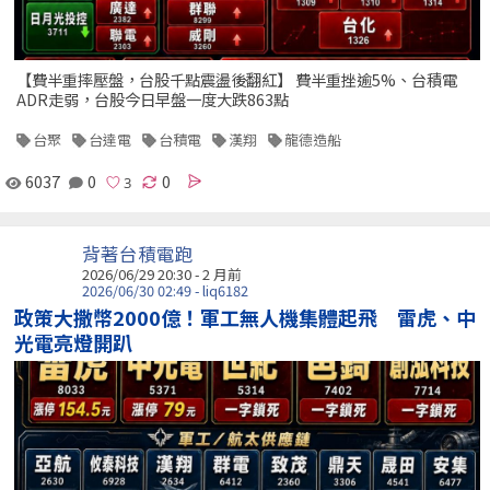
【費半重摔壓盤，台股千點震盪後翻紅】 費半重挫逾5%、台積電
ADR走弱，台股今日早盤一度大跌863點
台聚
台達電
台積電
漢翔
龍德造船
6037
0
0
背著台積電跑
2026/06/29 20:30 - 2 月前
2026/06/30 02:49 - liq6182
政策大撒幣2000億！軍工無人機集體起飛 雷虎、中
光電亮燈開趴