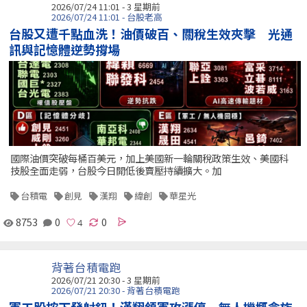
2026/07/24 11:01 - 3 星期前
2026/07/24 11:01 - 台股老高
台股又遭千點血洗！油價破百、關稅生效夾擊 光通
訊與記憶體逆勢撐場
國際油價突破每桶百美元，加上美國新一輪關稅政策生效、美國科
技股全面走弱，台股今日開低後賣壓持續擴大。加
台積電
創見
漢翔
緯創
華星光
8753
0
0
背著台積電跑
2026/07/21 20:30 - 3 星期前
2026/07/21 20:30 - 背著台積電跑