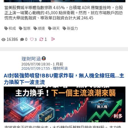
當美股費城半導體指數慘跌 4.65%，台積電 ADR 應聲重挫時，台股
正上演一場驚心動魄的 45,000 點保衛戰。然而，就在市場散戶因恐
慌而大舉拋售融資、導致單日融資合計大減 246.45
和成
智原
順達
碩天
新盛力
16386
0
1
理財阿涵
2026/07/08 18:30 - 1 月前
2026/07/09 17:55 - 理財阿涵
AI封裝強勢噴發!BBU需求炸裂，無人機全線狂飆...主
力換股下一波主流
市場資金正從高位階出走，大戶轉向低基期且營收亮點股。 主力換