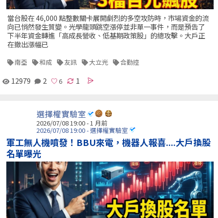
當台股在 46,000 點整數關卡展開劇烈的多空攻防時，市場資金的流
向已悄然發生質變。光學龍頭跳空漲停並非單一事件，而是預告了
下半年資金轉進「高成長營收、低基期政策股」的總攻擊。大戶正
在撤出漲幅已
南亞
和成
友訊
大立光
合勤控
12979
2
1
選擇權實驗室
2026/07/08 19:00 - 1 月前
2026/07/08 19:00 - 選擇權實驗室
軍工無人機噴發！BBU來電，機器人報喜....大戶換股
名單曝光