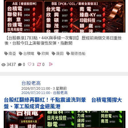
【台股暴漲1783點，44K與季線一次奪回】 歷經前兩個交易日重挫
後，台股今日上演報復性反彈，指數開
南亞
台積電
欣興
晟田
龍德造船
3437
0
0
台股老高
2026/07/20 11:00 - 3 星期前
2026/07/20 11:00 - 台股老高
台股紅翻綠再翻紅！千點震盪洗到暈 台積電獨撐大
盤、軍工股成資金避風港