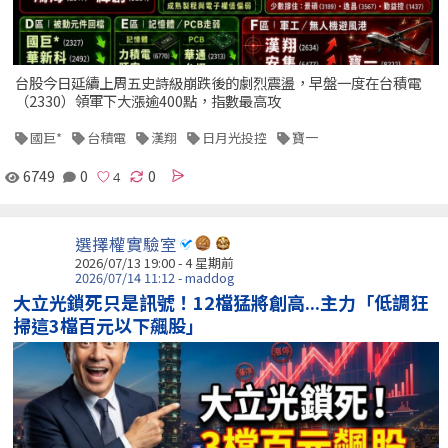
台股今日延續上周五史詩級崩跌後的劇烈震盪，早盤一度在台積電
（2330）領軍下大漲逾400點，指數最高攻
國巨*
台積電
漢翔
日月光投控
寶一
6749
0
0
選擇權實驗室
2026/07/13 19:00 - 4 星期前
2026/07/14 11:12 - maddog
大立光鎖死只是訊號！12檔猛將創高...主力「低調狂
掃這3檔百元以下飆股」