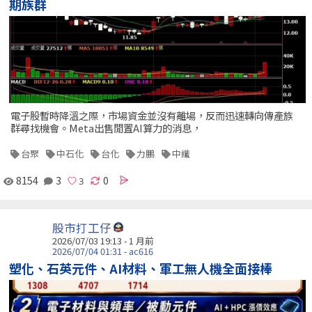
期族群
電子股暫時降溫之際，市場資金並沒有離場，反而迅速轉向傳產族
群尋找機會。Meta出售閒置AI算力的消息，
台聚
中石化
台化
力鵬
中纖
8154
3
0
股市打工仔
2026/07/03 19:13 - 1 月前
2026/07/04 01:31 - ac616
塑化、石英元件、AI材料、軍工無人機全面接棒