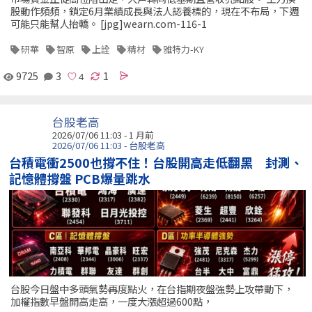
股動作頻頻，鎖定6月業績成長與法人認養標的，現在不布局，下週
可能只能幫人抬轎。 [jpg]wearn.com-116-1
研華
智原
上詮
精材
雅特力-KY
9725
3
1
台股老高
2026/07/06 11:03 - 1 月前
2026/07/06 11:03 - 台股老高
台積電衝2500也撐不住！台股開高走低翻黑 封測、
記憶體撐盤 PCB爆量跳水
台股今日盤中多頭氣勢再度點火，在台指期夜盤強勢上攻帶動下，
加權指數早盤開高走高，一度大漲超過600點，