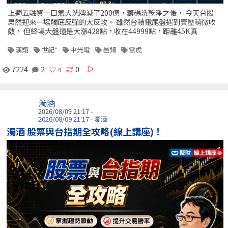
上週五融資一口氣大洗牌減了200億，籌碼洗乾淨之後， 今天台股
果然迎來一場觸底反彈的大反攻。 雖然台積電尾盤遇到賣壓稍微收
斂， 但終場大盤還是大漲428點，收在44999點，距離45K真
漢翔
世紀*
中光電
邑錡
雷虎
7224
2
0
濁酒
2026/08/09 21:17 -
2026/08/09 21:17 - 濁酒
濁酒 股票與台指期全攻略(線上講座)！