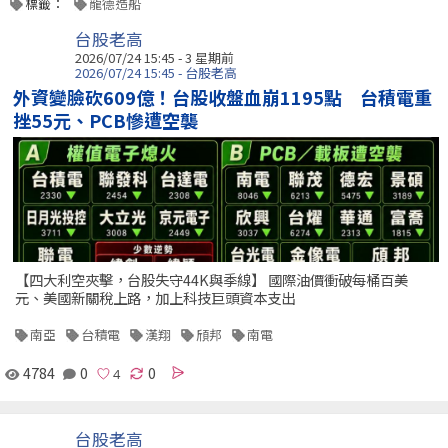
標籤：
龍德造船
台股老高
2026/07/24 15:45 - 3 星期前
2026/07/24 15:45 - 台股老高
外資變臉砍609億！台股收盤血崩1195點 台積電重
挫55元、PCB慘遭空襲
【四大利空夾擊，台股失守44K與季線】 國際油價衝破每桶百美
元、美國新關稅上路，加上科技巨頭資本支出
南亞
台積電
漢翔
頎邦
南電
4784
0
0
台股老高