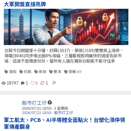
大軍開盤直接亮牌
台股今日開盤僅十分鐘，欣興(3037)、景碩(3189)雙雙鎖上漲停，
南電(8046)同步噴出逾8%漲幅，三檔載板股用最快的速度告訴市
場：這波不是隨便玩玩。當所有人還在猜測台股能不能守住季
漢翔
欣興
景碩
雙鴻
貿聯-KY
18747
1
1
股市打工仔
2026/07/21 18:50 - 3 星期前
2026/07/21 18:50 - 股市打工仔
軍工航太、PCB、AI半導體全面點火！台塑化漲停領
軍傳產翻身