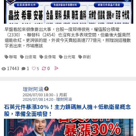
早盤看起來很像要出大事，台股一度殺得很兇，權值股台積電
（2330）、聯發科（2454）也沒有太多表現空間，但最後大盤竟然
還能收紅。更誇張的是，外資今天賣超高達777億元，照理說這種數
字丟出來，市場應該
聯電
台達電
金像電
台光電
群創
17443
1
0
理財阿涵
2026/07/03 18:30 - 1 月前
2026/07/08 14:20 - 理財阿涵
石英元件暴漲30%！主力鎖碼無人機＋低軌衛星概念
股，準備全面噴發！