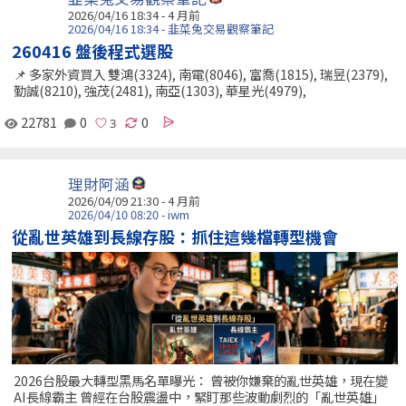
2026/04/16 18:34 - 4 月前
2026/04/16 18:34 - 韭菜兔交易觀察筆記
260416 盤後程式選股
📌 多家外資買入 雙鴻(3324), 南電(8046), 富喬(1815), 瑞昱(2379),
勤誠(8210), 強茂(2481), 南亞(1303), 華星光(4979),
22781
0
0
理財阿涵
2026/04/09 21:30 - 4 月前
2026/04/10 08:20 - iwm
從亂世英雄到長線存股：抓住這幾檔轉型機會
2026台股最大轉型黑馬名單曝光： 曾被你嫌棄的亂世英雄，現在變
AI長線霸主 曾經在台股震盪中，緊盯那些波動劇烈的「亂世英雄」