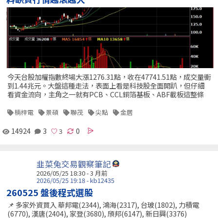
今天台股加權指數終場大漲1276.31點，收在47741.51點，成交量衝
到1.44兆元。大盤這種走法，表面上看是科技股全面開趴，但仔細
看資金流向，主角之一就有PCB、CCL銅箔基板、ABF載板這整條
楠梓電
景碩
聯茂
尖點
金居
14924
3
0
韭菜兔交易觀察筆記
2026/05/25 18:30 - 3 月前
2026/05/25 19:18 - kb12435
260525 盤後程式選股
📌 多家外資買入 華邦電(2344), 鴻海(2317), 台玻(1802), 力積電
(6770), 漢唐(2404), 家登(3680), 頎邦(6147), 新日興(3376)