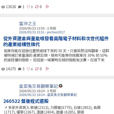
13026
1
0
當沖之王
2026/05/23 13:50 - 3 月前
2026/05/23 15:51 - jinchen2017
從外資建倉與量能噴發看高階電子材料和次世代組件
的產業結構性換代
如果你能在這個位置熬過接下來的 30 天，只要局勢沒有翻車，這群
被特規訂單塞滿的 產業巨頭，極有可能帶你挑戰單月 30% 到 50%
的波段獲利極限。 但這是一場實時在線的殘酷淘汰賽。在接下來
14275
3
0
韭菜兔交易觀察筆記
2026/05/22 18:24 - 3 月前
2026/05/22 18:24 - 韭菜兔交易觀察筆記
260522 盤後程式選股
📌 多家外資買入 華通(2313), 力積電(6770), 台玻(1802), 長興
(1717), 燿華(2367), 漢唐(2404), 啟碁 (6285), 景碩