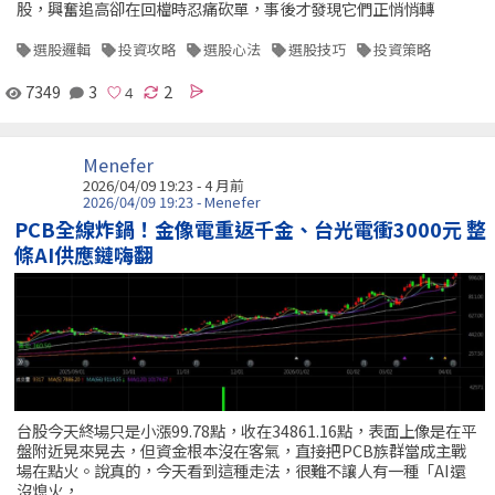
股，興奮追高卻在回檔時忍痛砍單，事後才發現它們正悄悄轉
選股邏輯
投資攻略
選股心法
選股技巧
投資策略
7349
3
2
Menefer
2026/04/09 19:23 - 4 月前
2026/04/09 19:23 - Menefer
PCB全線炸鍋！金像電重返千金、台光電衝3000元 整
條AI供應鏈嗨翻
台股今天終場只是小漲99.78點，收在34861.16點，表面上像是在平
盤附近晃來晃去，但資金根本沒在客氣，直接把PCB族群當成主戰
場在點火。說真的，今天看到這種走法，很難不讓人有一種「AI還
沒熄火，