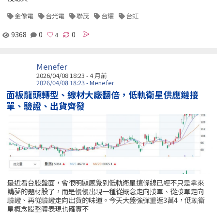
金像電
台光電
聯茂
台燿
台虹
9368
0
0
Menefer
2026/04/08 18:23 - 4 月前
2026/04/08 18:23 - Menefer
面板龍頭轉型、線材大廠翻倍，低軌衛星供應鏈接
單、驗證、出貨齊發
最近看台股盤面，會很明顯感覺到低軌衛星這條線已經不只是拿來
講夢的題材股了，而是慢慢出現一種從概念走向接單、從接單走向
驗證、再從驗證走向出貨的味道。今天大盤強彈重返3萬4，低軌衛
星概念股整體表現也確實不