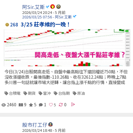
阿Sir.艾斯
2026/03/24 20:24 - 5 月前
2026/03/25 07:56 - 阿Sir.艾斯
3/25 莊孝維的一晚！
268
今日(3/24)台股開高走低、自盤中最高點往下還回檔近750點，不但
沒收漲還收跌，最後指數-110.26點、收在32612.24點；昨晚上7點
多川普一句話就讓市場大逆轉、讓台指上漲千點的行情，直接變成
台積電
期貨
當沖
台指期
原油
2460
9
5
1
0
股市打工仔
2026/03/24 18:48 - 5 月前