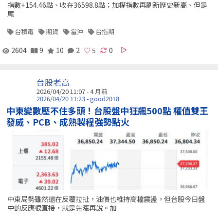
指數+154.46點、收在36598.8點；加權指數再刷新歷史新高、但是
尾
台積電
期貨
當沖
台指期
2604
9
10
2
0
台股老高
2026/04/20 11:07 - 4 月前
2026/04/20 11:23 - good2018
中東變數壓不住多頭！台股盤中狂飆500點 權值雙王
發威、PCB、成熟製程強勢點火
中東局勢雖然還在反覆拉扯，油價也維持高檔震盪，但台股今日盤
中的反應很直接，就是先漲再說。加