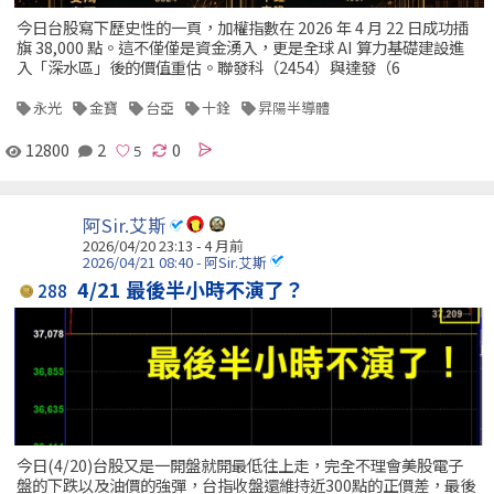
今日台股寫下歷史性的一頁，加權指數在 2026 年 4 月 22 日成功插
旗 38,000 點。這不僅僅是資金湧入，更是全球 AI 算力基礎建設進
入「深水區」後的價值重估。聯發科（2454）與達發（6
永光
金寶
台亞
十銓
昇陽半導體
12800
2
0
阿Sir.艾斯
2026/04/20 23:13 - 4 月前
2026/04/21 08:40 - 阿Sir.艾斯
4/21 最後半小時不演了？
288
今日(4/20)台股又是一開盤就開最低往上走，完全不理會美股電子
盤的下跌以及油價的強彈，台指收盤還維持近300點的正價差，最後