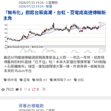
2026/07/22 19:16 - 3 星期前
2026/07/22 19:16 - 股童
「無布化」掀起台股高潮，台虹、亞電成高速傳輸新
主角
最近AI伺服器傳輸速度簡直像是坐上火箭，一年比一年快，結果搞
得舊有的材料直接「扛不住」啦！本來大家還在傻傻等著「M9樹脂
＋石英纖維布」接班，誰知道輝達大筆一揮，外資券商一紙報告說
未來的 Rubin平台
楠梓電
亞電
臻鼎-KY
騰輝電子-KY
台虹
7923
0
0
背著台積電跑
2026/06/25 20:30 - 2 月前