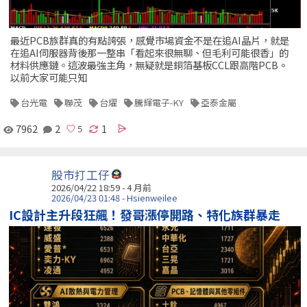
最近PCB族群真的有點誇張，感覺市場資金不是在追AI晶片，就是
在追AI伺服器背後那一整串「看起來很無聊、但毛利可能很香」的
材料供應鏈。這波最強主角，無疑就是銅箔基板CCL跟高階PCB。
以前大家可能只知
台光電
聯茂
台燿
騰輝電子-KY
亞泰金屬
7962
2
1
股市打工仔
2026/04/22 18:59 - 4 月前
2026/04/23 01:48 - Hsienweilee
IC設計主升段狂飆！發哥漲停開路、特化族群暴走