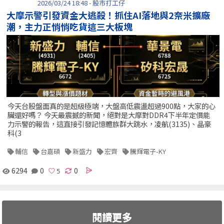
2026/03/24 18:48 - 股市打工仔
大摩示警引發資金大逃殺！抓住AI落地與2奈米擴廠
潮，主力正悄悄吃貨這三大板塊
今天台股盤面真的是超級極端，大盤高低震盪超過900點，大家的心
臟還好嗎？ 今天最震撼的新聞，絕對是大摩對DDR4下半年定價能
力示警的報告，這直接引發記憶體族群大跳水，凌航(3135)、晶豪
科(3
輔信
台嘉碩
新盛力
宏齊
騰輝電子-KY
6294
0
0
閱讀更多