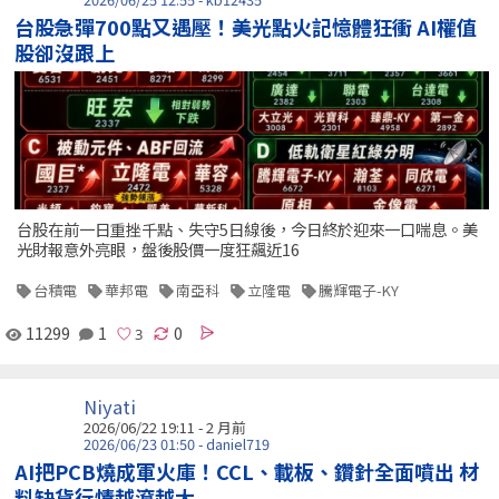
台股急彈700點又遇壓！美光點火記憶體狂衝 AI權值
股卻沒跟上
台股在前一日重挫千點、失守5日線後，今日終於迎來一口喘息。美
光財報意外亮眼，盤後股價一度狂飆近16
台積電
華邦電
南亞科
立隆電
騰輝電子-KY
11299
1
0
Niyati
2026/06/22 19:11 - 2 月前
2026/06/23 01:50 - daniel719
AI把PCB燒成軍火庫！CCL、載板、鑽針全面噴出 材
料缺貨行情越滾越大