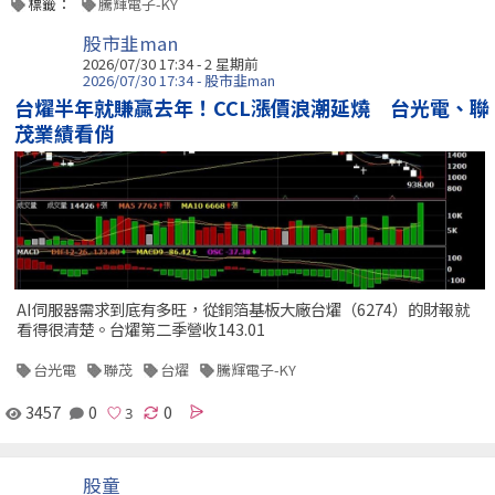
標籤：
騰輝電子-KY
股市韭man
2026/07/30 17:34 - 2 星期前
2026/07/30 17:34 - 股市韭man
台燿半年就賺贏去年！CCL漲價浪潮延燒 台光電、聯
茂業績看俏
AI伺服器需求到底有多旺，從銅箔基板大廠台燿（6274）的財報就
看得很清楚。台燿第二季營收143.01
台光電
聯茂
台燿
騰輝電子-KY
3457
0
0
股童