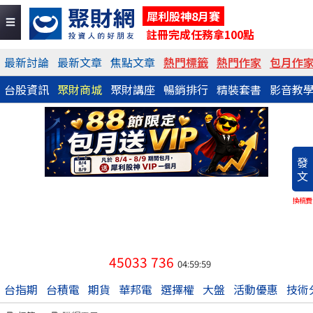
犀利股神8月賽
註冊完成任務拿100點
最新討論
最新文章
焦點文章
熱門標籤
熱門作家
包月作
台股資訊
聚財商城
聚財講座
暢銷排行
精裝套書
影音教
發
文
換稿費
45033
736
04:59:59
台指期
台積電
期貨
華邦電
選擇權
大盤
活動優惠
技術