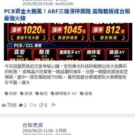
2026/06/26 03:08 - bo651030
PCB資金大搬風！ABF三雄漲停開路 高階載板成台股
最強火線
今天這盤勢真的又是考驗心臟，受到美光科技財報開出來大放異彩
的刺激， 高喊晶片吃緊會一路延續到後年，台股一開盤就直接高空
彈跳，盤中一度狂飆超過700點。 雖然尾盤台積電遇到大單摜壓收
在平盤，讓大
欣興
景碩
聯茂
騰輝電子-KY
南電
7506
2
0
台股老高
2026/06/25 11:09 - 2 月前
2026/06/25 12:55 - kb12435